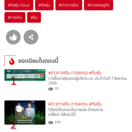
#
ทันหุ้น focus
#
ทันหุ้น
#
ข่าวการเงิน
#
ข่าวเศรษฐกิจ
#
การเงิน
#
หุ้น
ยอดนิยมในตอนนี้
#ข่าวการเงิน การลงทุน
#ทันหุ้น
1
การซื้อขายหุ้นของผู้บริหาร บจ. ประจำวันที่ 7 สิงหาคม
2569
30
#ข่าวการเงิน การลงทุน
#ทันหุ้น
ORIเร่งโอนคอนโดบางแสน ปักธงขาย
เกลี้ยง1.3พันล.ปีนี้
2
184