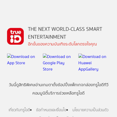
THE NEXT WORLD-CLASS SMART
ENTERTAINMENT
อีกขั้นของความบันเทิงระดับโลกตรงใจคุณ
วันนี้
ดู
สิทธิพิเศษ
อ่าน
เกม
ตาตั้ง
ช้อปปิ้ง
แพ็กเกจ
กล่องทรูไอดีทีวี
คอมมูนิตี้
บริการช่วยเหลือทรูไอดี
เกี่ยวกับทรูไอดี
ข้อกำหนดและเงื่อนไข
นโยบายความเป็นส่วนตัว