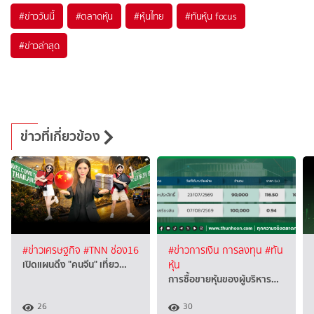
#
ข่าววันนี้
#
ตลาดหุ้น
#
หุ้นไทย
#
ทันหุ้น focus
#
ข่าวล่าสุด
ข่าวที่เกี่ยวข้อง
#ข่าวเศรษฐกิจ
#TNN ช่อง16
#ข่าวการเงิน การลงทุน
#ทัน
เปิดแผนดึง "คนจีน" เที่ยว…
หุ้น
การซื้อขายหุ้นของผู้บริหาร…
26
30