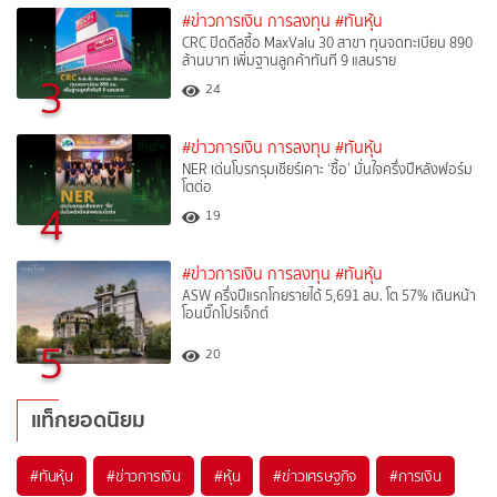
#ข่าวการเงิน การลงทุน
#ทันหุ้น
CRC ปิดดีลซื้อ MaxValu 30 สาขา ทุนจดทะเบียน 890
ล้านบาท เพิ่มฐานลูกค้าทันที 9 แสนราย
3
24
#ข่าวการเงิน การลงทุน
#ทันหุ้น
NER เด่นโบรกรุมเชียร์เคาะ ‘ซื้อ’ มั่นใจครึ่งปีหลังฟอร์ม
โตต่อ
4
19
#ข่าวการเงิน การลงทุน
#ทันหุ้น
ASW ครึ่งปีแรกโกยรายได้ 5,691 ลบ. โต 57% เดินหน้า
โอนบิ๊กโปรเจ็กต์
5
20
แท็กยอดนิยม
#
ทันหุ้น
#
ข่าวการเงิน
#
หุ้น
#
ข่าวเศรษฐกิจ
#
การเงิน