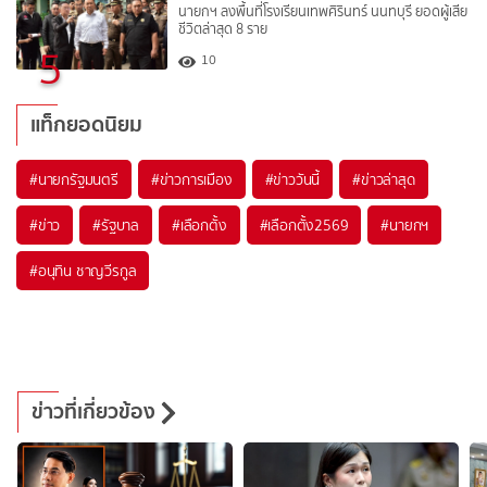
นายกฯ ลงพื้นที่โรงเรียนเทพศิรินทร์ นนทบุรี ยอดผู้เสีย
ชีวิตล่าสุด 8 ราย
5
10
แท็กยอดนิยม
#
นายกรัฐมนตรี
#
ข่าวการเมือง
#
ข่าววันนี้
#
ข่าวล่าสุด
#
ข่าว
#
รัฐบาล
#
เลือกตั้ง
#
เลือกตั้ง2569
#
นายกฯ
#
อนุทิน ชาญวีรกูล
ข่าวที่เกี่ยวข้อง