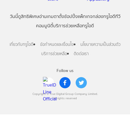
วันนี้
ดู
สิทธิพิเศษ
อ่าน
เกม
ตาตั้ง
ช้อปปิ้ง
แพ็กเกจ
กล่องทรูไอดีทีวี
คอมมูนิตี้
บริการช่วยเหลือทรูไอดี
เกี่ยวกับทรูไอดี
ข้อกำหนดและเงื่อนไข
นโยบายความเป็นส่วนตัว
บริการช่วยเหลือ
ติดต่อเรา
Follow us
Copyright © True Digital Group Company Limited.
All rights reserved