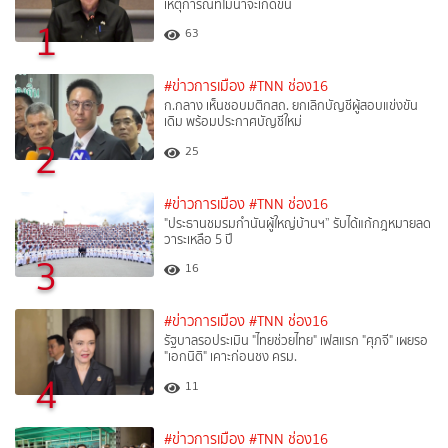
เหตุการณ์ที่ไม่น่าจะเกิดขึ้น
1
63
#ข่าวการเมือง
#TNN ช่อง16
ก.กลาง เห็นชอบมติกสถ. ยกเลิกบัญชีผู้สอบแข่งขัน
เดิม พร้อมประกาศบัญชีใหม่
2
25
#ข่าวการเมือง
#TNN ช่อง16
"ประธานชมรมกำนันผู้ใหญ่บ้านฯ” รับได้แก้กฎหมายลด
วาระเหลือ 5 ปี
3
16
#ข่าวการเมือง
#TNN ช่อง16
รัฐบาลรอประเมิน "ไทยช่วยไทย" เฟสแรก "ศุภจี" เผยรอ
"เอกนิติ" เคาะก่อนชง ครม.
4
11
#ข่าวการเมือง
#TNN ช่อง16