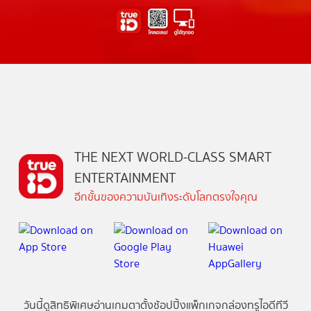
THE NEXT WORLD-CLASS SMART
ENTERTAINMENT
อีกขั้นของความบันเทิงระดับโลกตรงใจคุณ
วันนี้
ดู
สิทธิพิเศษ
อ่าน
เกม
ตาตั้ง
ช้อปปิ้ง
แพ็กเกจ
กล่องทรูไอดีทีวี