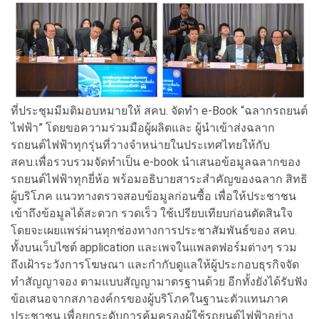
ที่ประชุมมีมติมอบหมายให้ สคบ. จัดทำ e-Book “ฉลากรถยนต์
ไฟฟ้า” โดยขอความร่วมมือผู้ผลิตและ ผู้นำเข้าส่งฉลาก
รถยนต์ไฟฟ้าทุกรุ่นที่วางจำหน่ายในประเทศไทยให้กับ
สคบ.เพื่อรวบรวมจัดทำเป็น e-book นำเสนอข้อมูลฉลากของ
รถยนต์ไฟฟ้าทุกยี่ห้อ พร้อมอธิบายสาระสำคัญของฉลาก สิทธิ
ผู้บริโภค แนวทางตรวจสอบข้อมูลก่อนซื้อ เพื่อให้ประชาชน
เข้าถึงข้อมูลได้สะดวก รวดเร็ว ใช้เปรียบเทียบก่อนตัดสินใจ
โดยจะเผยแพร่ผ่านทุกช่องทางการประชาสัมพันธ์ของ สคบ.
ทั้งบนเว็บไซต์ application และเพจในแพลตฟอร์มต่างๆ รวม
ถึงเฝ้าระวังการโฆษณา และกำกับดูแลให้ผู้ประกอบธุรกิจจัด
ทำสัญญาจอง ตามแบบสัญญามาตรฐานด้วย อีกทั้งยังได้รับฟัง
ข้อเสนอจากสภาองค์กรของผู้บริโภคในฐานะตัวแทนภาค
ประชาชน เพื่อยกระดับการคุ้มครองผู้ใช้รถยนต์ไฟฟ้าอย่าง