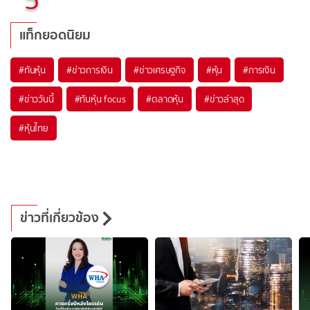
แท็กยอดนิยม
#
ทันหุ้น
#
ข่าวการเงิน
#
ข่าวเศรษฐกิจ
#
หุ้น
#
การเงิน
#
ข่าววันนี้
#
ทันหุ้น focus
#
ตลาดหุ้น
#
ข่าวล่าสุด
#
หุ้นไทย
ข่าวที่เกี่ยวข้อง