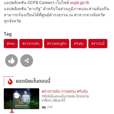
แอปพลิเคชัน OCPB Connect เว็บไซต์
ocpb.go.th
แอปพลิเคชัน “ทางรัฐ” สำหรับในส่วนภูมิภาคและส่วนท้องถิ่น
สามารถร้องเรียนได้ที่ศูนย์ดำรงธรรม ณ ศาลากลางจังหวัด
ทุกจังหวัด
Tag
#
สคบ
#
ข่าวการเงิน
#
ข่าวเศรษฐกิจ
#
ทันหุ้น
#
ข่าววันนี้
ยอดนิยมในตอนนี้
#ข่าวการเงิน การลงทุน
#ทันหุ้น
ORIเร่งโอนคอนโดบางแสน ปักธงขาย
เกลี้ยง1.3พันล.ปีนี้
1
218