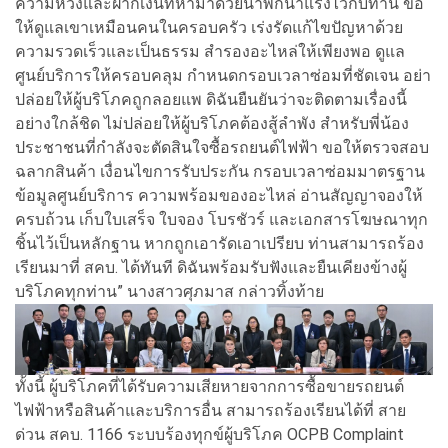
ความหวังและฝากเงินที่หามาด้วยน้ำพักน้ำแรงไว้กับท่าน ขอ
ให้ดูแลเขาเหมือนคนในครอบครัว เร่งรัดแก้ไขปัญหาด้วย
ความรวดเร็วและเป็นธรรม สำรองอะไหล่ให้เพียงพอ ดูแล
ศูนย์บริการให้ครอบคลุม กำหนดกรอบเวลาซ่อมที่ชัดเจน อย่า
ปล่อยให้ผู้บริโภคถูกลอยแพ ดิฉันยืนยันว่าจะติดตามเรื่องนี้
อย่างใกล้ชิด ไม่ปล่อยให้ผู้บริโภคต้องสู้ลำพัง สำหรับพี่น้อง
ประชาชนที่กำลังจะตัดสินใจซื้อรถยนต์ไฟฟ้า ขอให้ตรวจสอบ
ฉลากสินค้า เงื่อนไขการรับประกัน กรอบเวลาซ่อมมาตรฐาน
ข้อมูลศูนย์บริการ ความพร้อมของอะไหล่ อ่านสัญญาจองให้
ครบถ้วน เก็บใบเสร็จ ใบจอง โบรชัวร์ และเอกสารโฆษณาทุก
ชิ้นไว้เป็นหลักฐาน หากถูกเอารัดเอาเปรียบ ท่านสามารถร้อง
เรียนมาที่ สคบ. ได้ทันที ดิฉันพร้อมรับฟังและยืนเคียงข้างผู้
บริโภคทุกท่าน” นางสาวศุภมาส กล่าวทิ้งท้าย
ทั้งนี้ ผู้บริโภคที่ได้รับความเสียหายจากการซื้อขายรถยนต์
ไฟฟ้าหรือสินค้าและบริการอื่น สามารถร้องเรียนได้ที่ สาย
ด่วน สคบ. 1166 ระบบร้องทุกข์ผู้บริโภค OCPB Complaint