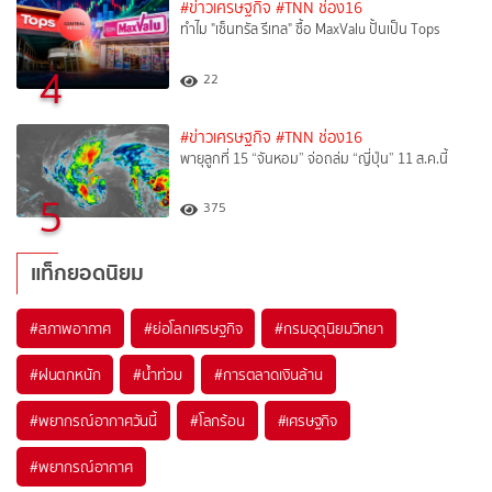
#ข่าวเศรษฐกิจ
#TNN ช่อง16
ทำไม "เซ็นทรัล รีเทล" ซื้อ MaxValu ปั้นเป็น Tops
4
22
#ข่าวเศรษฐกิจ
#TNN ช่อง16
พายุลูกที่ 15 “จันหอม” จ่อถล่ม “ญี่ปุ่น” 11 ส.ค.นี้
5
375
แท็กยอดนิยม
#
สภาพอากาศ
#
ย่อโลกเศรษฐกิจ
#
กรมอุตุนิยมวิทยา
#
ฝนตกหนัก
#
น้ำท่วม
#
การตลาดเงินล้าน
#
พยากรณ์อากาศวันนี้
#
โลกร้อน
#
เศรษฐกิจ
#
พยากรณ์อากาศ