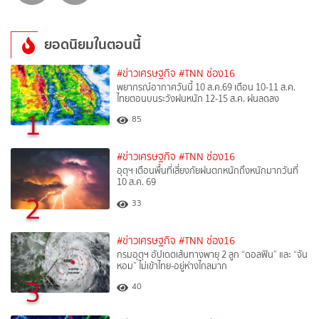
ยอดนิยมในตอนนี้
#ข่าวเศรษฐกิจ
#TNN ช่อง16
พยากรณ์อากาศวันนี้ 10 ส.ค.69 เตือน 10-11 ส.ค.
ไทยตอนบนระวังฝนหนัก 12-15 ส.ค. ฝนลดลง
1
85
#ข่าวเศรษฐกิจ
#TNN ช่อง16
อุตุฯ เตือนพื้นที่เสี่ยงภัยฝนตกหนักถึงหนักมากวันที่
10 ส.ค. 69
2
33
#ข่าวเศรษฐกิจ
#TNN ช่อง16
กรมอุตุฯ อัปเดตเส้นทางพายุ 2 ลูก “ดอลฟิน” และ “จัน
หอม” ไม่เข้าไทย-อยู่ห่างไกลมาก
3
40