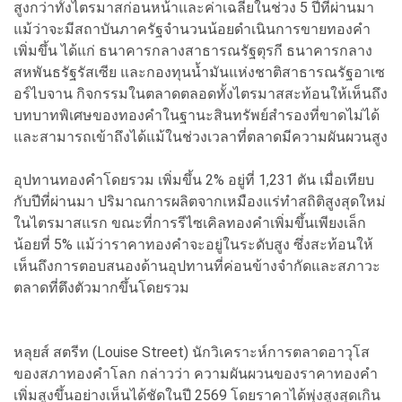
สูงกว่าทั้งไตรมาสก่อนหน้าและค่าเฉลี่ยในช่วง 5 ปีที่ผ่านมา
แม้ว่าจะมีสถาบันภาครัฐจำนวนน้อยดำเนินการขายทองคำ
เพิ่มขึ้น ได้แก่ ธนาคารกลางสาธารณรัฐตุรกี ธนาคารกลาง
สหพันธรัฐรัสเซีย และกองทุนน้ำมันแห่งชาติสาธารณรัฐอาเซ
อร์ไบจาน กิจกรรมในตลาดตลอดทั้งไตรมาสสะท้อนให้เห็นถึง
บทบาทพิเศษของทองคำในฐานะสินทรัพย์สำรองที่ขาดไม่ได้
และสามารถเข้าถึงได้แม้ในช่วงเวลาที่ตลาดมีความผันผวนสูง
อุปทานทองคำโดยรวม เพิ่มขึ้น 2% อยู่ที่ 1,231 ตัน เมื่อเทียบ
กับปีที่ผ่านมา ปริมาณการผลิตจากเหมืองแร่ทำสถิติสูงสุดใหม่
ในไตรมาสแรก ขณะที่การรีไซเคิลทองคำเพิ่มขึ้นเพียงเล็ก
น้อยที่ 5% แม้ว่าราคาทองคำจะอยู่ในระดับสูง ซึ่งสะท้อนให้
เห็นถึงการตอบสนองด้านอุปทานที่ค่อนข้างจำกัดและสภาวะ
ตลาดที่ตึงตัวมากขึ้นโดยรวม
หลุยส์ สตรีท (Louise Street) นักวิเคราะห์การตลาดอาวุโส
ของสภาทองคำโลก กล่าวว่า ความผันผวนของราคาทองคำ
เพิ่มสูงขึ้นอย่างเห็นได้ชัดในปี 2569 โดยราคาได้พุ่งสูงสุดเกิน