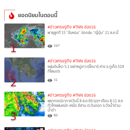
ยอดนิยมในตอนนี้
#ข่าวเศรษฐกิจ
#TNN ช่อง16
พายุลูกที่ 15 “จันหอม” จ่อถล่ม “ญี่ปุ่น” 11 ส.ค.นี้
1
347
#ข่าวเศรษฐกิจ
#TNN ช่อง16
แผ่นดินไหว 5.1 เขย่าหมู่เกาะนิโคบาร์ ห่าง จ.ภูเก็ต 519
กิโลเมตร
2
31
#ข่าวเศรษฐกิจ
#TNN ช่อง16
พยากรณ์อากาศวันนี้ 8 ส.ค.69 อุตุฯ เตือน 8-11 ส.ค
ทั่วไทยฝนหนัก เหนือ อีสาน ตะวันออก ระวังน้ำท่วม-
น้ำป่า
3
80