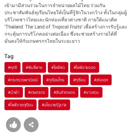
เข้ามามีส่วนร่วมในการจำหน่ายผลไม้ไทย ร่วมกัน
ประชาสัมพันธ์ทุเรียนไทยให้เป็นที่รู้จักในวงกว้าง ทั้งในกลุ่มผู้
บริโภคชาวไทยและนักท่องเที่ยวต่างชาติ ภายใต้แนวคิด
‘Thailand: The Land of Tropical Fruits’ เพื่อสร้างการรับรู้และ
กระตุ้นการบริโภคอย่างต่อเนื่อง ซึ่งจะช่วยสร้างรายได้ที่
มั่นคงให้กับเกษตรกรไทยในระยะยาว
Tag
#
ศุภจี
#
พิมรี่พาย
#
ไลฟ์สด
#
ไลฟ์ขายของ
#
กระทรวงพาณิชย์
#
ทุเรียนไทย
#
ทุเรียน
#
ส่งออก
#
นำเข้า
#
เกษตรกร
#
สินค้าเกษตร
#
ชาวสวน
#
ไลฟ์ขายทุเรียน
#
นโยบายรัฐบาล