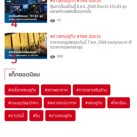
#ข่าวเศรษฐกิจ
#TNN ช่อง16
หุ้นดาวโจนส์วันนี้ 8 ส.ค. 2569 ปิดบวก 151.83 จุด
คลายกังวลเฟดขึ้นดอกเบี้ย
4
70
#ข่าวเศรษฐกิจ
#TNN ช่อง16
ราคาทองรูปพรรณวันนี้ 7 ส.ค. 2569 รวมทุกขนาด เช็
กราคาทองแท่งล่าสุด
5
389
แท็กยอดนิยม
#
ย่อโลกเศรษฐกิจ
#
สภาพอากาศ
#
การตลาดเงินล้าน
#
กรมอุตุนิยมวิทยา
#
พยากรณ์อากาศ
#
เศรษฐกิจ
#
โลกร้อน
#
ข่าววันนี้
#
จีน
#
ข่าวเศรษฐกิจ