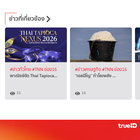
ข่าวที่เกี่ยวข้อง
#ข่าวทั่วไทย
#TNN ช่อง16
#ข่าวเศรษฐกิจ
#TNN ช่อง16
พาณิชย์จัด Thai Tapioca…
“เอลนีโญ” ทำโลกแล้ง …
31
16