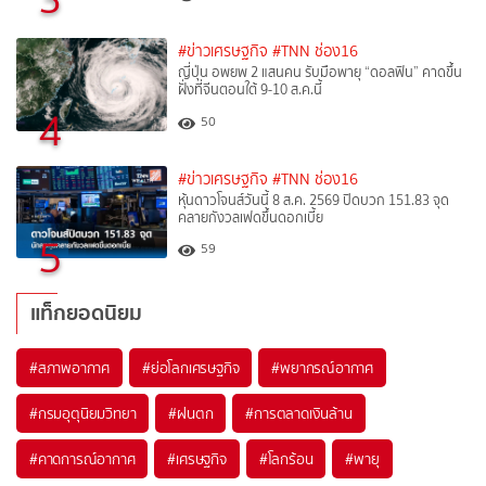
#ข่าวเศรษฐกิจ
#TNN ช่อง16
ญี่ปุ่น อพยพ 2 แสนคน รับมือพายุ “ดอลฟิน” คาดขึ้น
ฝั่งที่จีนตอนใต้ 9-10 ส.ค.นี้
4
50
#ข่าวเศรษฐกิจ
#TNN ช่อง16
หุ้นดาวโจนส์วันนี้ 8 ส.ค. 2569 ปิดบวก 151.83 จุด
คลายกังวลเฟดขึ้นดอกเบี้ย
5
59
แท็กยอดนิยม
#
สภาพอากาศ
#
ย่อโลกเศรษฐกิจ
#
พยากรณ์อากาศ
#
กรมอุตุนิยมวิทยา
#
ฝนตก
#
การตลาดเงินล้าน
#
คาดการณ์อากาศ
#
เศรษฐกิจ
#
โลกร้อน
#
พายุ