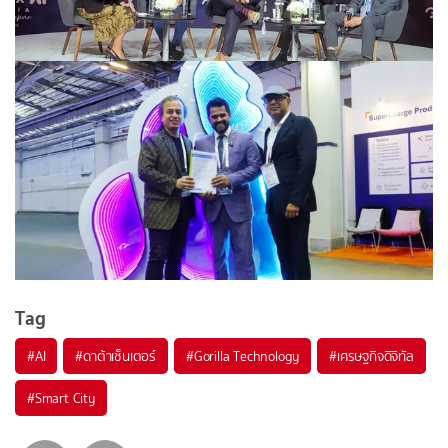
Tag
#
AI
#
ดาต้าเซ็นเตอร์
#
Gorilla Technology
#
เศรษฐกิจดิจิทัล
#
Smart City