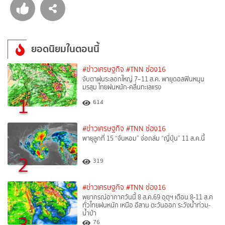
ยอดนิยมในตอนนี้
#ข่าวเศรษฐกิจ
#TNN ช่อง16
จับตาฝนระลอกใหญ่ 7–11 ส.ค. พายุดอลฟินหนุน
มรสุม ไทยฝนหนัก-คลื่นทะเลแรง
1
614
#ข่าวเศรษฐกิจ
#TNN ช่อง16
พายุลูกที่ 15 “จันหอม” จ่อถล่ม “ญี่ปุ่น” 11 ส.ค.นี้
2
319
#ข่าวเศรษฐกิจ
#TNN ช่อง16
พยากรณ์อากาศวันนี้ 8 ส.ค.69 อุตุฯ เตือน 8-11 ส.ค
ทั่วไทยฝนหนัก เหนือ อีสาน ตะวันออก ระวังน้ำท่วม-
น้ำป่า
3
76