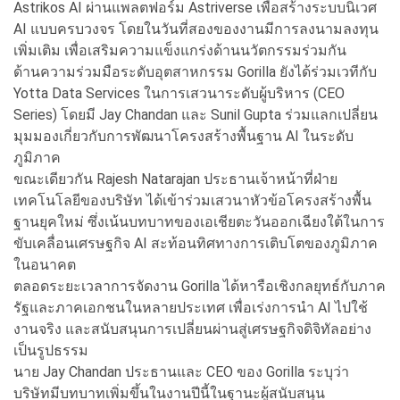
Astrikos AI ผ่านแพลตฟอร์ม Astriverse เพื่อสร้างระบบนิเวศ
AI แบบครบวงจร โดยในวันที่สองของงานมีการลงนามลงทุน
เพิ่มเติม เพื่อเสริมความแข็งแกร่งด้านนวัตกรรมร่วมกัน
ด้านความร่วมมือระดับอุตสาหกรรม Gorilla ยังได้ร่วมเวทีกับ
Yotta Data Services ในการเสวนาระดับผู้บริหาร (CEO
Series) โดยมี Jay Chandan และ Sunil Gupta ร่วมแลกเปลี่ยน
มุมมองเกี่ยวกับการพัฒนาโครงสร้างพื้นฐาน AI ในระดับ
ภูมิภาค
ขณะเดียวกัน Rajesh Natarajan ประธานเจ้าหน้าที่ฝ่าย
เทคโนโลยีของบริษัท ได้เข้าร่วมเสวนาหัวข้อโครงสร้างพื้น
ฐานยุคใหม่ ซึ่งเน้นบทบาทของเอเชียตะวันออกเฉียงใต้ในการ
ขับเคลื่อนเศรษฐกิจ AI สะท้อนทิศทางการเติบโตของภูมิภาค
ในอนาคต
ตลอดระยะเวลาการจัดงาน Gorilla ได้หารือเชิงกลยุทธ์กับภาค
รัฐและภาคเอกชนในหลายประเทศ เพื่อเร่งการนำ AI ไปใช้
งานจริง และสนับสนุนการเปลี่ยนผ่านสู่เศรษฐกิจดิจิทัลอย่าง
เป็นรูปธรรม
นาย Jay Chandan ประธานและ CEO ของ Gorilla ระบุว่า
บริษัทมีบทบาทเพิ่มขึ้นในงานปีนี้ในฐานะผู้สนับสนุน