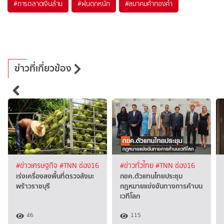
#
การตลาดเงินล้าน
#
ฝนตกหนัก
#
สมาคมค้าทองคำ
ข่าวที่เกี่ยวข้อง
#ข่าวเศรษฐกิจ
#TNN ช่อง16
#ข่าวทั่วไทย
#TNN ช่อง16
เร่งเครื่องลงพื้นที่ตรวจล้งมะ
กขค.ตัวแทนไทยประชุม
พร้าวราชบุรี
กฎหมายแข่งขันทางการค้าบน
เวทีโลก
46
115