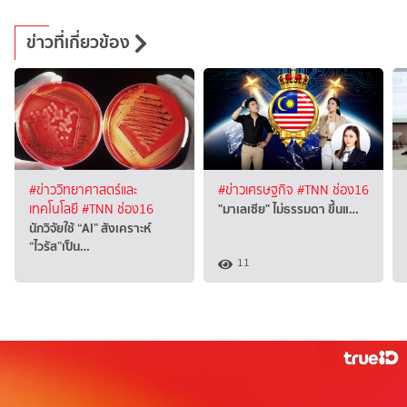
ข่าวที่เกี่ยวข้อง
#ข่าววิทยาศาสตร์และ
#ข่าวเศรษฐกิจ
#TNN ช่อง16
"มาเลเซีย" ไม่ธรรมดา ขึ้นแ…
เทคโนโลยี
#TNN ช่อง16
นักวิจัยใช้ “AI” สังเคราะห์
“ไวรัส”เป็น…
11