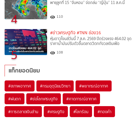
พายุลูกที่ 15 “จันหอม” จ่อถล่ม “ญี่ปุ่น” 11 ส.ค.นี้
4
110
#ข่าวเศรษฐกิจ
#TNN ช่อง16
หุ้นดาวโจนส์วันนี้ 7 ส.ค. 2569 ปิดร่วงแรง 464.02 จุด
ราคาน้ำมันปรับตัวขึ้นตลาดวิตกกังวลเงินเฟ้อ
5
108
แท็กยอดนิยม
#
สภาพอากาศ
#
กรมอุตุนิยมวิทยา
#
พยากรณ์อากาศ
#
ฝนตก
#
ย่อโลกเศรษฐกิจ
#
คาดการณ์อากาศ
#
การตลาดเงินล้าน
#
เศรษฐกิจ
#
โลกร้อน
#
ทองคำ