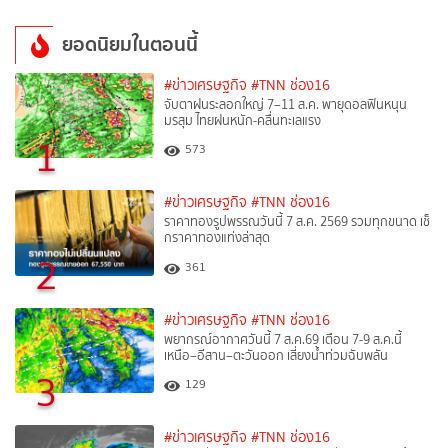
ยอดนิยมในตอนนี้
#ข่าวเศรษฐกิจ
#TNN ช่อง16
จับตาฝนระลอกใหญ่ 7–11 ส.ค. พายุดอลฟินหนุน
มรสุม ไทยฝนหนัก-คลื่นทะเลแรง
1
573
#ข่าวเศรษฐกิจ
#TNN ช่อง16
ราคาทองรูปพรรณวันนี้ 7 ส.ค. 2569 รวมทุกขนาด เช็
กราคาทองแท่งล่าสุด
2
361
#ข่าวเศรษฐกิจ
#TNN ช่อง16
พยากรณ์อากาศวันนี้ 7 ส.ค.69 เตือน 7-9 ส.ค.นี้
เหนือ–อีสาน–ตะวันออก เสี่ยงน้ำท่วมฉับพลัน
3
129
#ข่าวเศรษฐกิจ
#TNN ช่อง16