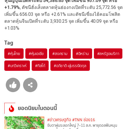
หุ้นญี่ปุ่นเปิดที่ระดับ 54,386.65 จุด เพิ่มขึ้น 957.09 จุด หรือ
+1.79%
, ดัชนีฮั่งเส็งตลาดหุ้นฮ่องกงเปิดที่ระดับ 25,772.56 จุด
เพิ่มขึ้น 656.03 จุด หรือ +2.61% และดัชนีเซี่ยงไฮ้คอมโพสิต
ตลาดหุ้นจีนเปิดที่ระดับ 3,930.25 จุด เพิ่มขึ้น 40.09 จุด หรือ
+1.03%
Tag
#
หุ้นไทย
#
หุ้นเอเชีย
#
สงคราม
#
อิหร่าน
#
สหรัฐอเมริกา
#
บทวิเคราะห์
#
ทิสโก้
#
อภิชาติ-ผู้บรรเจิดกุล
ยอดนิยมในตอนนี้
#ข่าวเศรษฐกิจ
#TNN ช่อง16
จับตาฝนระลอกใหญ่ 7–11 ส.ค. พายุดอลฟินหนุน