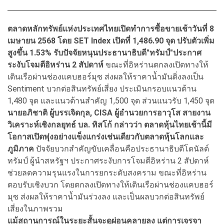
ตลาดหลักทรัพย์แห่งประเทศไทยเปิดทำการซื้อขายเช้าวันที่ 8
เมษายน 2568 โดย SET Index เปิดที่ 1,486.90 จุด ปรับตัวเพิ่ม
สูงขึ้น 1.53% รับปัจจัยหนุนประธานาธิบดี"ทรัมป์"ประกาศ
ระงับโจมตีอิหร่าน 2 สัปดาห์
ขณะที่อิหร่านตกลงเปิดทางให้
เดินเรือผ่านช่องแคบฮอร์มุซ ส่งผลให้ราคาน้ำมันดิ่งลงเป็น
Sentiment บวกต่อสินทรัพย์เสี่ยง ประเมินกรอบแนวต้าน
1,480 จุด และแนวต้านสำคัญ 1,500 จุด ส่วนแนวรับ 1,450 จุด
นายอภิชาติ ผู้บรรเจิดกุล, CISA ผู้อำนวยการอาวุโส สายงาน
วิเคราะห์เชิงกลยุทธ์ บล. ทิสโก้ กล่าวว่า ตลาดหุ้นไทยเช้านี้มี
โอกาสเปิดพุ่งอย่างแข็งแกร่งเช่นเดียวกับตลาดหุ้นโลกและ
ภูมิภาค
ปัจจัยบวกสำคัญขับเคลื่อนคือประธานาธิบดีโดนัลด์
ทรัมป์ ผู้นำสหรัฐฯ ประกาศระงับการโจมตีอิหร่าน 2 สัปดาห์
ช่วยลดความรุนแรงในการยกระดับสงคราม ขณะที่อิหร่าน
ตอบรับเชิงบวก โดยตกลงเปิดทางให้เดินเรือผ่านช่องแคบฮอร์
มุซ ส่งผลให้ราคาน้ำมันร่วงลง และเป็นผลบวกต่อสินทรัพย์
เสี่ยงในภาพรวม
แม้สถานการณ์ในระยะสั้นจะดูผ่อนคลายลง แต่การเจรจา