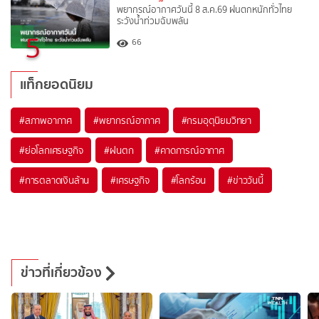
พยากรณ์อากาศวันนี้ 8 ส.ค.69 ฝนตกหนักทั่วไทย
ระวังน้ำท่วมฉับพลัน
5
66
แท็กยอดนิยม
#
สภาพอากาศ
#
พยากรณ์อากาศ
#
กรมอุตุนิยมวิทยา
#
ย่อโลกเศรษฐกิจ
#
ฝนตก
#
คาดการณ์อากาศ
#
การตลาดเงินล้าน
#
เศรษฐกิจ
#
โลกร้อน
#
ข่าววันนี้
ข่าวที่เกี่ยวข้อง