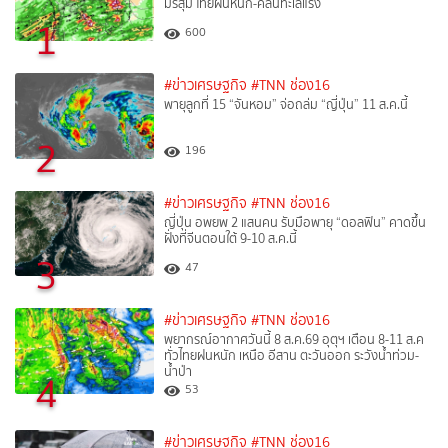
มรสุม ไทยฝนหนัก-คลื่นทะเลแรง
1
600
#ข่าวเศรษฐกิจ
#TNN ช่อง16
พายุลูกที่ 15 “จันหอม” จ่อถล่ม “ญี่ปุ่น” 11 ส.ค.นี้
2
196
#ข่าวเศรษฐกิจ
#TNN ช่อง16
ญี่ปุ่น อพยพ 2 แสนคน รับมือพายุ “ดอลฟิน” คาดขึ้น
ฝั่งที่จีนตอนใต้ 9-10 ส.ค.นี้
3
47
#ข่าวเศรษฐกิจ
#TNN ช่อง16
พยากรณ์อากาศวันนี้ 8 ส.ค.69 อุตุฯ เตือน 8-11 ส.ค
ทั่วไทยฝนหนัก เหนือ อีสาน ตะวันออก ระวังน้ำท่วม-
น้ำป่า
4
53
#ข่าวเศรษฐกิจ
#TNN ช่อง16