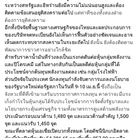
ระหว่างสหรัฐและอิหร่านยังมีความไม่แน่นอนสูงและต้อง
ติดตามข้อเสนอยุติสงครามต่อไป
แต่ท่าทีของทั้งสองฝ่าย
ต้องการยุติสงคราม
อีกทั้งปัจจัยพื้นฐานทางเศรษฐกิจของไทยและผลประกอบการ
ของบริษัทจดทะเบียนยังไม่เห็นการฟื้นตัวอย่างชัดเจนและอาจ
เห็นผลกระทบจากสงครามในระยะถัดไป
ดังนั้น ยังต้องติดตาม
พัฒนาการข่าวสารอย่างใกล้ชิด
สำหรับราคาน้ำมันทีร่วงลงเป็นแรงกดดันต่อหุ้นกลุ่มพลังงาน
และปิโตรเคมี แต่ในทางกลับกันเป็นผลดีต่อหุ้นกลุ่มที่ได้
ประโยชน์จากต้นทุนพลังงานลดลง เช่น กลุ่มโรงไฟฟ้า
ส่วนปัจจัยในประเทศ นักลงทุนกำลังจับตาการแถลงนโยบาย
ของรัฐบาลใหม่ต่อรัฐสภาในวันที่ 9-10 เม.ย.นี้
ซึ่งถือเป็น
จังหวะที่ดีที่เข้ามาเสริมบรรยากาศการลงทุน คาดว่าจะมีแรง
เก็งกำไรในหุ้นกลุ่มได้รับประโยชน์จากการจัดตั้งรัฐบาลและ
นโยบายกระตุ้นเศรษฐกิจ รวมทั้งมาตรการดูแลด้านพลังงาน
ประเมินกรอบแนวต้าน 1,480 จุด และแนวต้านสำคัญ 1,500
จุด และแนวรับ 1,450 จุด
ขณะที่ตลาดหุ้นเอเชียเปิดบวกทั้งหมด โดยดัชนีนิกเกอิตลาด