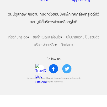
วันนี้
ดู
สิทธิพิเศษ
อ่าน
เกม
ตาตั้ง
ช้อปปิ้ง
แพ็กเกจ
กล่องทรูไอดีทีวี
คอมมูนิตี้
บริการช่วยเหลือทรูไอดี
เกี่ยวกับทรูไอดี
ข้อกำหนดและเงื่อนไข
นโยบายความเป็นส่วนตัว
บริการช่วยเหลือ
ติดต่อเรา
Follow us
Copyright © True Digital Group Company Limited.
All rights reserved