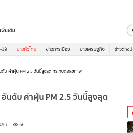
เพิ่มเติม
ด-19
ข่าวทั่วไทย
ข่าวการเมือง
ข่าวเศรษฐกิจ
ข่าวต่างป
นดับ ค่าฝุ่น PM 2.5 วันนี้สูงสุด กระทบต่อสุขภาพ
ันดับ ค่าฝุ่น PM 2.5 วันนี้สูงสุด
49 )
66