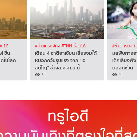
อง16
#ข่าวเศรษฐกิจ
#TNN ช่อง16
#ข่าวเศรษฐกิ
 ขึ้น
เตือน 4 ชาติอาเซียน เสี่ยงจมใต้
มลพิษทางอา
สุดในโลก
หมอกควันรุนแรง จาก “เอ
เด็กเสี่ยงพ
ลนีโญ” ช่วงส.ค.-ก.ย.นี้
ตลอดชีวิต
18
41