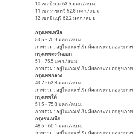
10 เขตบึงกุ่ม 63.5 มคก./ลบ.ม.
11 เขตราชเทวี 62.8 มคก./ลบ.ม.
12 เขตมีนบุรี 62.2 มคก./ลบ.ม.
กรุงเทพเหนือ
53.5 - 70.9 มคก./ลบ.ม.
ภาพรวม : อยู่ในเกณฑ์เริ่มมีผลกระทบต่อสุขภาพ
กรุงเทพตะวันออก
51 - 75.5 มคก./ลบ.ม.
ภาพรวม : อยู่ในเกณฑ์เริ่มมีผลกระทบต่อสุขภาพ
กรุงเทพกลาง
43.7 - 62.8 มคก./ลบ.ม.
ภาพรวม : อยู่ในเกณฑ์เริ่มมีผลกระทบต่อสุขภาพ
กรุงเทพใต้
51.5 - 75.8 มคก./ลบ.ม.
ภาพรวม : อยู่ในเกณฑ์เริ่มมีผลกระทบต่อสุขภาพ
กรุงธนเหนือ
48.5 - 60.1 มคก./ลบ.ม.
ภาพรวม : อยู่ในเกณฑ์เริ่มมีผลกระทบต่อสุขภาพ