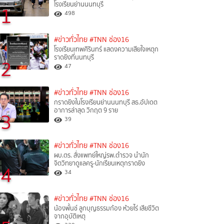
โรงเรียนย่านนนทบุรี
1
498
#ข่าวทั่วไทย
#TNN ช่อง16
โรงเรียนเทพศิรินทร์ แสดงความเสียใจเหตุก
ราดยิงที่นนทบุรี
2
47
#ข่าวทั่วไทย
#TNN ช่อง16
กราดยิงในโรงเรียนย่านนนทบุรี สธ.อัปเดต
อาการล่าสุด วิกฤต 9 ราย
3
39
#ข่าวทั่วไทย
#TNN ช่อง16
ผบ.ตร. สั่งแพทย์ใหญ่รพ.ตำรวจ นำนัก
จิตวิทยาดูแลครู-นักเรียนเหตุกราดยิง
4
34
#ข่าวทั่วไทย
#TNN ช่อง16
น้องพั้นช์ ลูกบุญธรรมก้อง ห้วยไร่ เสียชีวิต
จากอุบัติเหตุ