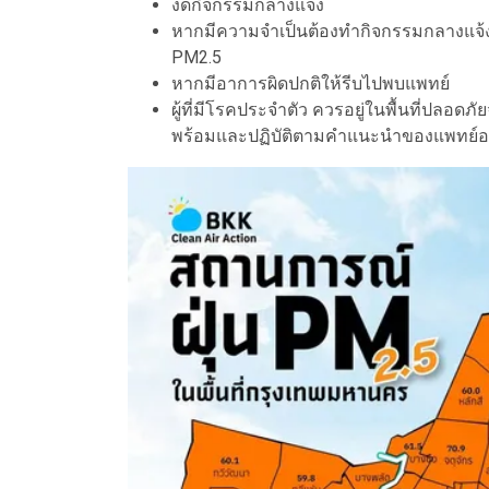
งดกิจกรรมกลางแจ้ง
หากมีความจำเป็นต้องทำกิจกรรมกลางแจ้งให
PM2.5
หากมีอาการผิดปกติให้รีบไปพบแพทย์
ผู้ที่มีโรคประจำตัว ควรอยู่ในพื้นที่ปลอ
พร้อมและปฏิบัติตามคำแนะนำของแพทย์อย