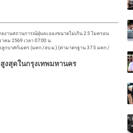
ายงานสถานการณ์ฝุ่นละอองขนาดไม่เกิน 2.5 ไมครอน
ราคม 2569 เวลา 07:00 น.
ลูกบาศก์เมตร (มคก./ลบ.ม.) (ค่ามาตรฐาน 37.5 มคก./
ขตสูงสุดในกรุงเทพมหานคร