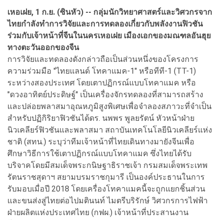
เหอเฝย, 1 ก.ย. (ซินหัว) -- กลุ่มนักวิทยาศาสตร์และวิศวกรจาก
ไทยกำลังทำการวิจัยและการทดลองเกี่ยวกับพลังงานฟิวชัน
ร่วมกับเจ้าหน้าที่จีนในนครเหอเฝย เมืองเอกของมณฑลอันฮุย
ทางตะวันออกของจีน
การวิจัยและทดลองดังกล่าวถือเป็นส่วนหนึ่งของโครงการ
ความร่วมมือ "ไทยแลนด์ โทคาแมค-1" หรือทีที-1 (TT-1)
ระหว่างสองประเทศ โดยเตาปฏิกรณ์แบบโทคาแมค หรือ
"ดวงอาทิตย์ประดิษฐ์" เป็นเครื่องจักรทดลองที่สามารถสร้าง
และปล่อยพลาสมาอุณหภูมิสูงพิเศษเพื่อจำลองสภาวะที่จำเป็น
สำหรับปฏิกิริยาฟิวชันได้ดร. นพพร พูลยรัตน์ หัวหน้าฝ่าย
นิวเคลียร์ฟิวชันและพลาสมา สถาบันเทคโนโลยีนิวเคลียร์แห่ง
ชาติ (สทน.) ระบุว่าทีมเจ้าหน้าที่ไทยเดินทางมายังจีนเพื่อ
ศึกษาวิธีการใช้เตาปฏิกรณ์แบบโทคาแมค ซึ่งไทยได้รับ
บริจาคโดยมีสมเด็จพระกนิษฐาธิราชเจ้า กรมสมเด็จพระเทพ
รัตนราชสุดาฯ สยามบรมราชกุมารี เป็นองค์ประธานในการ
รับมอบเมื่อปี 2018 โดยเครื่องโทคาแมคนี้จะถูกแยกชิ้นส่วน
และขนส่งสู่ไทยต่อไปมตินนท์ ไมตรีบริรักษ์ วิศวกรการไฟฟ้า
ฝ่ายผลิตแห่งประเทศไทย (กฟผ.) เจ้าหน้าที่ประสานงาน