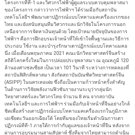
โครงการทีที-1 และวิศวกรไฟฟ้าผู้ดูแลระบบควบคุมพลาสมา
ของโครงการ กล่าวว่าการไฟฟ้าฯ ได้ร่วมมือกับสถาบัน
เทคโนโลยีฯ พัฒนาเตาปฏิกรณ์แบบโทคาแมคเครื่องแรกของ
ไทย และยังสนับสนุนทีมวิศวกรและนักวิจัยในโครงการนอก
เหนือจากการจัดหาเงินทุนด้วย โดยเป้าหมายปัจจุบันของการ
ไฟฟ้าฯ คือการฝึกอบรมเจ้าหน้าที่ให้เข้าใจพื้นฐานและวิธีการ
ประกอบ ใช้งาน และบำรุงรักษาเตาปฏิกรณ์แบบโทคาแมคอ
นึ่ง เมื่อเดือนพฤษภาคม 2021 คณะนักวิทยาศาสตร์จีนสร้าง
สถิติโลกครั้งใหม่ในการปล่อยประจุพลาสมา ณ อุณหภูมิ 120
ล้านองศาเซลเซียส เป็นเวลา 101 วินาที ระหว่างการทดลองที่
สถาบันฟิสิกส์พลาสมา สังกัดสถาบันบัณฑิตวิทยาศาสตร์จีน
(ASIPP) ในนครเหอเฝย ซึ่งถือเป็นความก้าวหน้าครั้งสำคัญ
ในด้านการวิจัยพลังงานฟิวชันรายงานระบุว่ากลุ่มนัก
วิทยาศาสตร์และวิศวกรไทย จำนวน 8 คน จากสถาบัน
เทคโนโลยีฯ และการไฟฟ้าฯ ร่วมมือกับเจ้าหน้าที่จีนอย่างใกล้
ชิดเพื่อสร้างเตาปฏิกรณ์แบบโทคาแมคเครื่องแรกในภูมิภาค
เอเชียตะวันออกเฉียงใต้ โดยทีมของไทยเริ่มดำเนินการเตา
ปฏิกรณ์ทีที-1 ภายใต้การกำกับดูแลของเจ้าหน้าที่จีน หลังจาก
ผ่านการอบรมนานสามสัปดาห์ ซึ่งทีมจากไทยสามารถดำเนิน