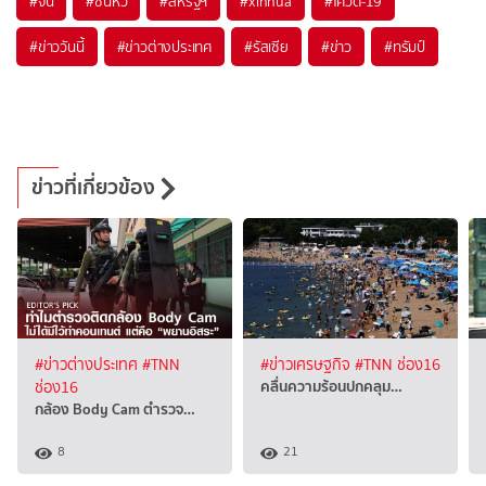
#
จีน
#
ซินหัว
#
สหรัฐฯ
#
xinhua
#
โควิด-19
#
ข่าววันนี้
#
ข่าวต่างประเทศ
#
รัสเซีย
#
ข่าว
#
ทรัมป์
ข่าวที่เกี่ยวข้อง
#ข่าวต่างประเทศ
#TNN
#ข่าวเศรษฐกิจ
#TNN ช่อง16
คลื่นความร้อนปกคลุม…
ช่อง16
กล้อง Body Cam ตำรวจ…
8
21