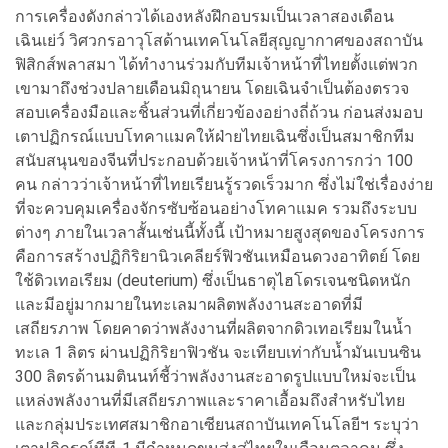
การเครื่องดังกล่าวได้เองหลังฝึกอบรมเป็นเวลาสองเดือน
เฉินเย่ว์ วิศวกรอาวุโสด้านเทคโนโลยีสุญญากาศของสถาบัน
ฟิสิกส์พลาสมา ได้ทำงานร่วมกับทีมเจ้าหน้าที่ไทยตั้งแต่พวก
เขามาถึงช่วงปลายเดือนมิถุนายน โดยเฉินจำเป็นต้องตรวจ
สอบเครื่องมือและชิ้นส่วนที่เกี่ยวข้องอย่างถี่ถ้วน ก่อนส่งมอบ
เตาปฏิกรณ์แบบโทคาแมคให้ฝ่ายไทยเฉินซึ่งเป็นสมาชิกทีม
สนับสนุนของจีนที่ประกอบด้วยเจ้าหน้าที่โครงการกว่า 100
คน กล่าวว่าเจ้าหน้าที่ไทยเรียนรู้รวดเร็วมาก ซึ่งไม่ใช่เรื่องง่าย
ที่จะควบคุมเครื่องจักรซับซ้อนอย่างโทคาแมค รวมถึงระบบ
ต่างๆ ภายในเวลาสั้นเช่นนี้ทั้งนี้ เป้าหมายสูงสุดของโครงการ
คือการสร้างปฏิกิริยานิวเคลียร์ฟิวชันเหมือนดวงอาทิตย์ โดย
ใช้ดิวเทอเรียม (deuterium) ซึ่งเป็นธาตุไฮโดรเจนชนิดหนัก
และมีอยู่มากมายในทะเลมาผลิตพลังงานสะอาดที่มี
เสถียรภาพ โดยคาดว่าพลังงานที่ผลิตจากดิวเทอเรียมในน้ำ
ทะเล 1 ลิตร ผ่านปฏิกิริยาฟิวชัน จะเทียบเท่ากับน้ำมันเบนซิน
300 ลิตรด้านมตินนท์ชี้ว่าพลังงานสะอาดรูปแบบใหม่จะเป็น
แหล่งพลังงานที่มีเสถียรภาพและราคาเอื้อมถึงสำหรับไทย
และกลุ่มประเทศสมาชิกอาเซียนสถาบันเทคโนโลยีฯ ระบุว่า