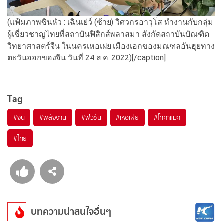
(แฟ้มภาพซินหัว : เฉินเย่ว์ (ซ้าย) วิศวกรอาวุโส ทำงานกับกลุ่ม
ผู้เชี่ยวชาญไทยที่สถาบันฟิสิกส์พลาสมา สังกัดสถาบันบัณฑิต
วิทยาศาสตร์จีน ในนครเหอเฝย เมืองเอกของมณฑลอันฮุยทาง
ตะวันออกของจีน วันที่ 24 ส.ค. 2022)[/caption]
Tag
#
จีน
#
พลังงาน
#
ฟิวชัน
#
เหอเฝย
#
โทคาแมค
#
ไทย
บทความน่าสนใจอื่นๆ