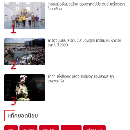
ไทยจับมือจีนมุ่งสร้าง 'ดวงอาทิตย์ประดิษฐ์' เครื่องแรก
ในอาเซียน
1
'เครื่องบินขับไล่ไร้คนขับ' ของตุรกี เตรียมเหินฟ้าครั้ง
แรกในปี 2023
2
ล้ำค่า! เจิ้งโจวจัดแสดง 'เครื่องเคลือบสามสี' ยุค
ราชวงศ์ถัง
3
แท็กยอดนิยม