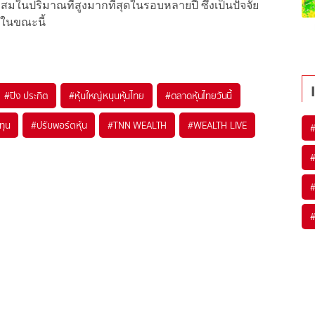
ในปริมาณที่สูงมากที่สุดในรอบหลายปี ซึ่งเป็นปัจจัย
กในขณะนี้
#
ปิง ประกิต
#
หุ้นใหญ่หนุนหุ้นไทย
#
ตลาดหุ้นไทยวันนี้
ทุน
#
ปรับพอร์ตหุ้น
#
TNN WEALTH
#
WEALTH LIVE