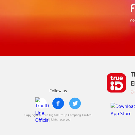
T
E
Follow us
อ
Copyright © True Digital Group Company Limited.
All rights reserved