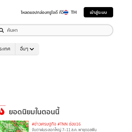
TH
เข้าสู่ระบบ
โหลดแอป
กล่องทรูไอดี ทีวี
ระเทศ
อื่นๆ
ยอดนิยมในตอนนี้
#ข่าวเศรษฐกิจ
#TNN ช่อง16
จับตาฝนระลอกใหญ่ 7–11 ส.ค. พายุดอลฟิน