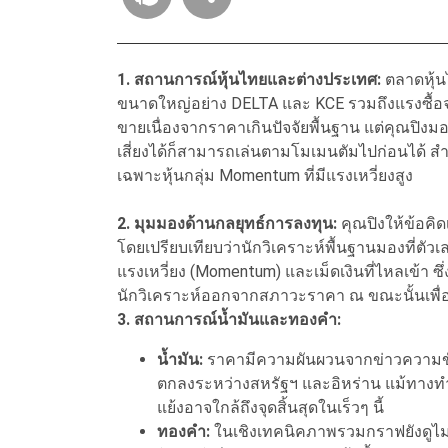
1. สถานการณ์หุ้นไทยและต่างประเทศ:
ตลาดหุ้นไ
ขนาดใหญ่อย่าง DELTA และ KCE รวมถึงแรงซื้อจา
ขายเนื่องจากราคาเกินปัจจัยพื้นฐาน แต่คุณปิง
เสี่ยงได้ก็สามารถเล่นตามโมเมนตัมไปก่อนได้ สำห
เฉพาะหุ้นกลุ่ม Momentum ที่มีแรงเหวี่ยงสูง
2. มุมมองด้านกลยุทธ์การลงทุน:
คุณปิงให้ข้อคิด
โดยเปรียบเทียบว่านักวิเคราะห์พื้นฐานมองที่ต
แรงเหวี่ยง (Momentum) และเม็ดเงินที่ไหลเข้า ซ
นักวิเคราะห์ออกจากสภาวะราคา ณ ขณะนั้นเพื่
3. สถานการณ์น้ำมันและทองคำ:
น้ำมัน:
ราคามีความผันผวนจากข่าวความขัดแ
ตกลงระหว่างสหรัฐฯ และอิหร่าน แม้ทางท
แย้งอาจใกล้ถึงจุดสิ้นสุดในเร็วๆ นี้
ทองคำ:
ในเชิงเทคนิคภาพรวมกราฟยังดูไม่ค