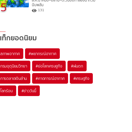
ส.ค.นี้ เหนือ–อีสาน–ตะวันออก เสี่ยงน้ำท่วม
5
ฉับพลัน
131
แท็กยอดนิยม
#
สภาพอากาศ
#
พยากรณ์อากาศ
#
กรมอุตุนิยมวิทยา
#
ย่อโลกเศรษฐกิจ
#
ฝนตก
#
การตลาดเงินล้าน
#
คาดการณ์อากาศ
#
เศรษฐกิจ
#
โลกร้อน
#
ข่าววันนี้