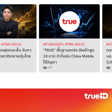
จ
#TNN ช่อง16
#ข่าวเศรษฐกิจ
#TNN ช่อง16
#ข่
งพุ่งระยะสั้น จับตา
"TRUE" พื้นฐานแกร่ง อัพเป้าสูง
ทอ
ชาติเทขายหุ้นไทย
19 บาท กำไรเด่น China Mobile
บล.
ไร้ปัญหา
3,
20