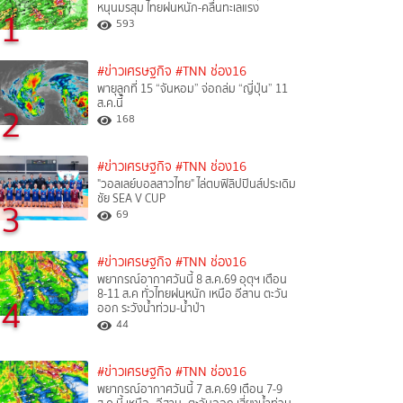
หนุนมรสุม ไทยฝนหนัก-คลื่นทะเลแรง
1
593
#ข่าวเศรษฐกิจ
#TNN ช่อง16
พายุลูกที่ 15 “จันหอม” จ่อถล่ม “ญี่ปุ่น” 11
ส.ค.นี้
2
168
#ข่าวเศรษฐกิจ
#TNN ช่อง16
"วอลเลย์บอลสาวไทย" ไล่ตบฟิลิปปินส์ประเดิม
ชัย SEA V CUP
3
69
#ข่าวเศรษฐกิจ
#TNN ช่อง16
พยากรณ์อากาศวันนี้ 8 ส.ค.69 อุตุฯ เตือน
8-11 ส.ค ทั่วไทยฝนหนัก เหนือ อีสาน ตะวัน
4
ออก ระวังน้ำท่วม-น้ำป่า
44
#ข่าวเศรษฐกิจ
#TNN ช่อง16
พยากรณ์อากาศวันนี้ 7 ส.ค.69 เตือน 7-9