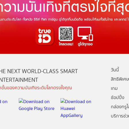
วันนี้
HE NEXT WORLD-CLASS SMART
NTERTAINMENT
สิทธิพิเศษ
ีกขั้นของความบันเทิงระดับโลกตรงใจคุณ
เกม
ช้อปปิ้ง
กล่องทรูไอ
บริการช่ว