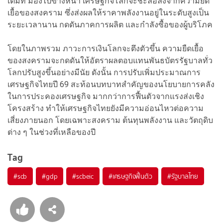
เต็มที่ มองไปข้างหน้า เศรษฐกิจโลกจะชะลอลงจากความยืด
เยื้อของสงคราม ซึ่งส่งผลให้ราคาพลังงานอยู่ในระดับสูงเป็น
ระยะเวลานาน กดดันภาคการผลิต และกำลังซื้อของผู้บริโภค
โดยในภาพรวม ภาวะการเงินโลกจะตึงตัวขึ้น ความยืดเยื้อ
ของสงครามจะกดดันให้อัตราผลตอบแทนพันธบัตรรัฐบาลทั่ว
โลกปรับสูงขึ้นอย่างมีนัย ดังนั้น การปรับเพิ่มประมาณการ
เศรษฐกิจไทยปี 69 สะท้อนบทบาทสำคัญของนโยบายการคลัง
ในการประคองเศรษฐกิจ มากกว่าการฟื้นตัวจากแรงส่งเชิง
โครงสร้าง ทำให้เศรษฐกิจไทยยังมีความอ่อนไหวต่อความ
เสี่ยงภายนอก โดยเฉพาะสงคราม ต้นทุนพลังงาน และวัตถุดิบ
ต่าง ๆ ในช่วงที่เหลือของปี
Tag
#
scb
#
gdp
#
scbeic
#
เศรษฐกิจฟื้นตัว
#
รัฐบาลไทย