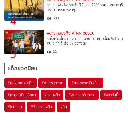
ราคาทองรูปพรรณวันนี้ 7 ส.ค. 2569 รวมทุกขนาด เช็
กราคาทองแท่งล่าสุด
4
389
#ข่าวเศรษฐกิจ
#TNN ช่อง16
ทำไมเที่ยวไทย ต้องการ "คนจีน" เป้าหมายใหม่ 5.3 ล้าน
คน จะทำได้หรือไม่? อย่างไร?
5
22
แท็กยอดนิยม
#
ย่อโลกเศรษฐกิจ
#
สภาพอากาศ
#
การตลาดเงินล้าน
#
กรมอุตุนิยมวิทยา
#
เศรษฐกิจ
#
พยากรณ์อากาศ
#
ข่าววันนี้
#
โลกร้อน
#
ข่าวเศรษฐกิจ
#
จีน