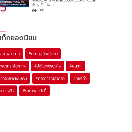
464.02 จุด ราคาน้ำมันปรับตัวขึ้นตลาดวิตก
5
กังวลเงินเฟ้อ
108
แท็กยอดนิยม
#
สภาพอากาศ
#
กรมอุตุนิยมวิทยา
#
พยากรณ์อากาศ
#
ย่อโลกเศรษฐกิจ
#
ฝนตก
#
การตลาดเงินล้าน
#
คาดการณ์อากาศ
#
ทองคำ
#
เศรษฐกิจ
#
ราคาทองวันนี้