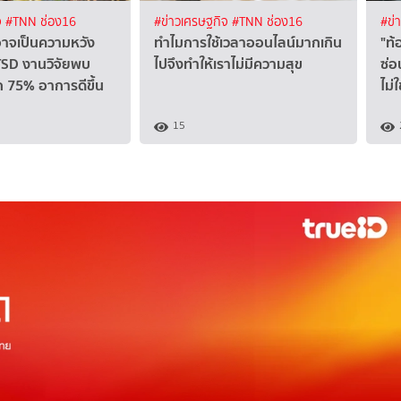
จ
#TNN ช่อง16
#ข่าวเศรษฐกิจ
#TNN ช่อง16
#ข่
 อาจเป็นความหวัง
ทำไมการใช้เวลาออนไลน์มากเกิน
"ท้
TSD งานวิจัยพบ
ไปจึงทำให้เราไม่มีความสุข
ซ่อ
 75% อาการดีขึ้น
ไม่
15