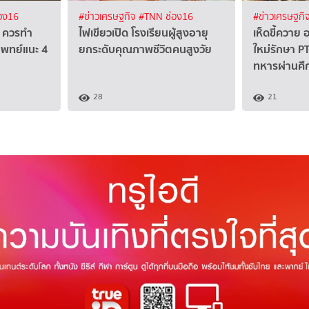
อง16
#ข่าวเศรษฐกิจ
#TNN ช่อง16
#ข่าวเศรษฐกิ
จ" ควรทำ
ไฟเขียวเปิด โรงเรียนผู้สูงอายุ
เห็ดขี้ควาย
ตแพทย์แนะ 4
ยกระดับคุณภาพชีวิตคนสูงวัย
ใหม่รักษา P
ทหารผ่านศึก
28
21