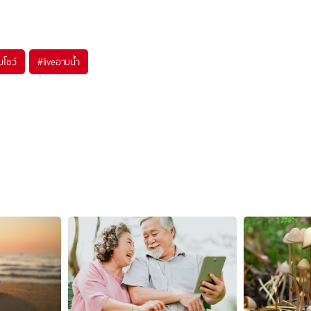
โชว์
#
liveอาบน้ำ