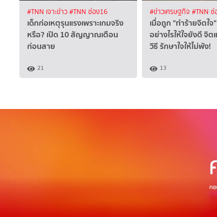
#TNN เจาะข่าว
#TNN ช่อง16
#ข่าวเศรษฐกิจ
#TNN ช่
เด็กก่อเหตุรุนแรงเพราะเกมจริง
เมื่อถูก "ทำร้ายจิตใ
หรือ? เปิด 10 สัญญาณเตือน
อย่างไรให้ใจยังดี จิ
ก่อนสาย
วิธี รักษาใจให้ไม่พัง!
21
13