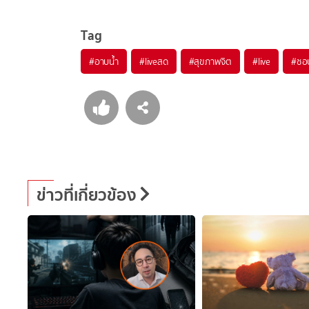
Tag
#
อาบน้ำ
#
liveสด
#
สุขภาพจิต
#
live
#
ชอบ
ข่าวที่เกี่ยวข้อง