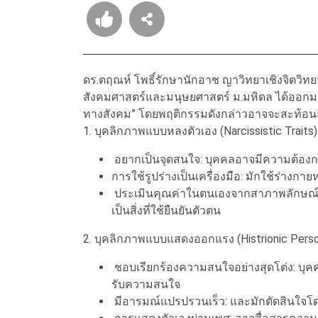
ดร.ตฤณห์ โพธิ์รักษานักอาช ญาวิทยาเชิงจิต
สังคมศาสตร์และมนุษยศาสตร์ ม.มหิดล ได้ออกมาว
ทางสังคม” โดยพฤติกรรมดังกล่าวอาจจะสะท้อนถ
1. บุคลิกภาพแบบหลงตัวเอง (Narcissistic Traits)
อยากเป็นจุดสนใจ: บุคคลอาจมีความต้องการ
การใช้รูปร่างเป็นเครื่องมือ: มักใช้ร่างกา
ประเมินคุณค่าในตนเองจากสาภาพลักษณ์ท
เป็นสิ่งที่ใช้ยืนยันตัวตน
2. บุคลิกภาพแบบแสดงออกแรง (Histrionic Person
ชอบเรียกร้องความสนใจอย่างสุดโต่ง: บุคคล
รับความสนใจ
มีอารมณ์แปรปรวนเร็ว: และมักตัดสินใจ