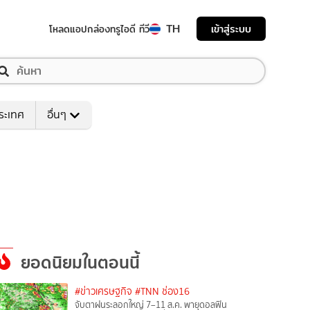
TH
เข้าสู่ระบบ
โหลดแอป
กล่องทรูไอดี ทีวี
ระเทศ
อื่นๆ
ยอดนิยมในตอนนี้
#ข่าวเศรษฐกิจ
#TNN ช่อง16
จับตาฝนระลอกใหญ่ 7–11 ส.ค. พายุดอลฟิน