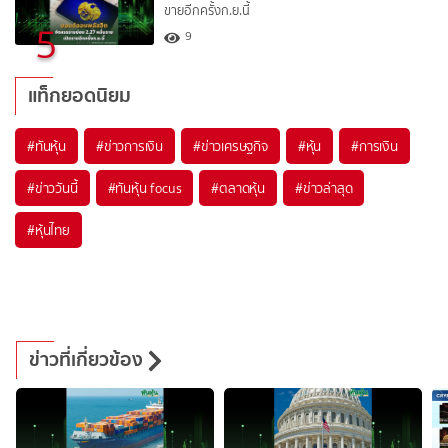
ขายอีกครั้งก.ย.นี้
5
9
แท็กยอดนิยม
#
ทันหุ้น
#
ข่าวการเงิน
#
ข่าวเศรษฐกิจ
#
หุ้น
#
การเงิน
#
ข่าววันนี้
#
ทันหุ้น focus
#
ตลาดหุ้น
#
ข่าวล่าสุด
#
หุ้นไทย
ข่าวที่เกี่ยวข้อง