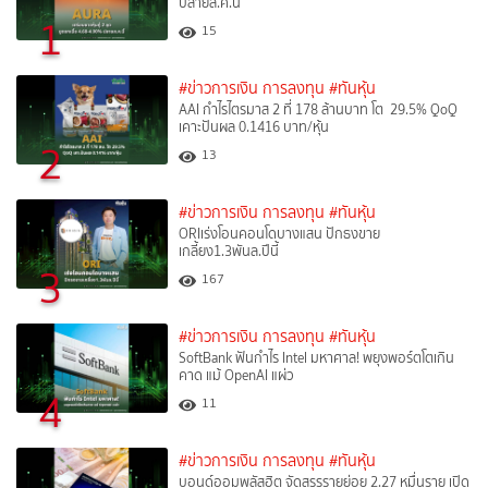
ปลายส.ค.นี้
1
15
#ข่าวการเงิน การลงทุน
#ทันหุ้น
AAI กำไรไตรมาส 2 ที่ 178 ล้านบาท โต 29.5% QoQ
เคาะปันผล 0.1416 บาท/หุ้น
2
13
#ข่าวการเงิน การลงทุน
#ทันหุ้น
ORIเร่งโอนคอนโดบางแสน ปักธงขาย
เกลี้ยง1.3พันล.ปีนี้
3
167
#ข่าวการเงิน การลงทุน
#ทันหุ้น
SoftBank ฟันกำไร Intel มหาศาล! พยุงพอร์ตโตเกิน
คาด แม้ OpenAI แผ่ว
4
11
#ข่าวการเงิน การลงทุน
#ทันหุ้น
บอนด์ออมพลัสฮิต จัดสรรรายย่อย 2.27 หมื่นราย เปิด