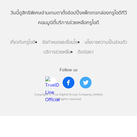
วันนี้
ดู
สิทธิพิเศษ
อ่าน
เกม
ตาตั้ง
ช้อปปิ้ง
แพ็กเกจ
กล่องทรูไอดีทีวี
คอมมูนิตี้
บริการช่วยเหลือทรูไอดี
เกี่ยวกับทรูไอดี
ข้อกำหนดและเงื่อนไข
นโยบายความเป็นส่วนตัว
บริการช่วยเหลือ
ติดต่อเรา
Follow us
Copyright © True Digital Group Company Limited.
All rights reserved