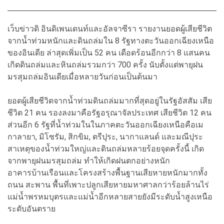
เว็บข่าวดิ อินดิเพนเดนท์และอัลจาซีรา รายงานยอดผู้เสียชีวิต
จากน้ำท่วมหนักและดินถล่มใน 8 รัฐทางตะวันออกเฉียงเหนือ
ของอินเดีย ล่าสุดเพิ่มเป็น 52 คน เดือดร้อนอีกกว่า 8 แสนคน
เกิดดินถล่มและหินถล่มรวมกว่า 700 ครั้ง นับตั้งแต่พายุฝน
มรสุมถล่มอินเดียเมื่อหลายวันก่อนเป็นต้นมา
ยอดผู้เสียชีวิตจากน้ำท่วมดินถล่มมากที่สุดอยู่ในรัฐอัสสัม เสีย
ชีวิต 21 คน รองลงมาคือรัฐอรุณาจัลประเทศ เสียชีวิต 12 คน
ส่วนอีก 6 รัฐที่น้ำท่วมในในภาคตะวันออกเฉียงเหนือคือเม
กาลายา, มิโซรัม, สิกขิม, ตรีปุระ, นากาแลนด์ และมณีปุระ
สาเหตุของน้ำท่วมใหญ่และดินถล่มหลายร้อยจุดครั้งนี้ เกิด
จากพายุฝนมรสุมถล่ม ทำให้เกิดฝนตกอย่างหนัก
อาคารบ้านเรือนและโครงสร้างพื้นฐานเสียหายหนักมากทั้ง
ถนน สะพาน พื้นที่เพาะปลูกเสียหายมหาศาลกว่าร้อยล้านไร่
แม่น้ำพรหมบุตรและแม่น้ำอีกหลายสายยังมีระดับน้ำสูงเหนือ
ระดับอันตราย