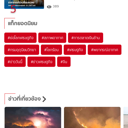
5
389
แท็กยอดนิยม
#
ย่อโลกเศรษฐกิจ
#
สภาพอากาศ
#
การตลาดเงินล้าน
#
กรมอุตุนิยมวิทยา
#
โลกร้อน
#
เศรษฐกิจ
#
พยากรณ์อากาศ
#
ข่าววันนี้
#
ข่าวเศรษฐกิจ
#
จีน
ข่าวที่เกี่ยวข้อง