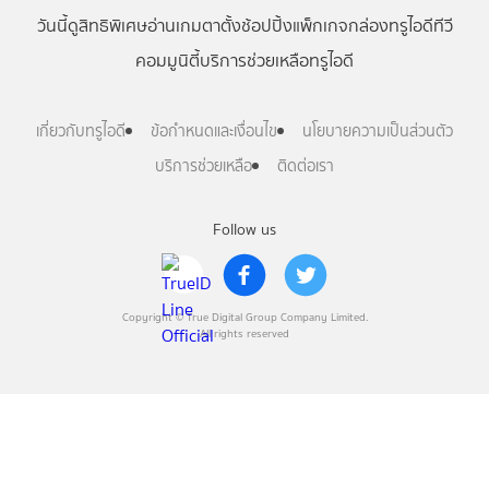
วันนี้
ดู
สิทธิพิเศษ
อ่าน
เกม
ตาตั้ง
ช้อปปิ้ง
แพ็กเกจ
กล่องทรูไอดีทีวี
คอมมูนิตี้
บริการช่วยเหลือทรูไอดี
เกี่ยวกับทรูไอดี
ข้อกำหนดและเงื่อนไข
นโยบายความเป็นส่วนตัว
บริการช่วยเหลือ
ติดต่อเรา
Follow us
Copyright © True Digital Group Company Limited.
All rights reserved