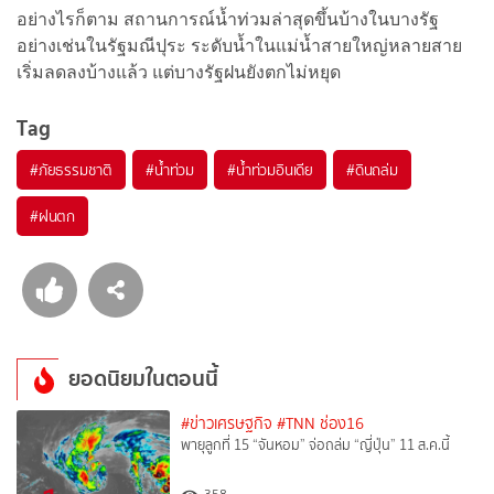
อย่างไรก็ตาม สถานการณ์น้ำท่วมล่าสุดขึ้นบ้างในบางรัฐ
อย่างเช่นในรัฐมณีปุระ ระดับน้ำในแม่น้ำสายใหญ่หลายสาย
เริ่มลดลงบ้างแล้ว แต่บางรัฐฝนยังตกไม่หยุด
Tag
#
ภัยธรรมชาติ
#
น้ำท่วม
#
น้ำท่วมอินเดีย
#
ดินถล่ม
#
ฝนตก
ยอดนิยมในตอนนี้
#ข่าวเศรษฐกิจ
#TNN ช่อง16
พายุลูกที่ 15 “จันหอม” จ่อถล่ม “ญี่ปุ่น” 11 ส.ค.นี้