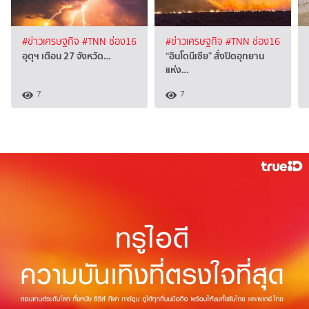
#ข่าวเศรษฐกิจ
#TNN ช่อง16
#ข่าวเศรษฐกิจ
#TNN ช่อง16
อุตุฯ เตือน 27 จังหวัด…
“อินโดนีเซีย” สั่งปิดอุทยาน
แห่ง…
7
7