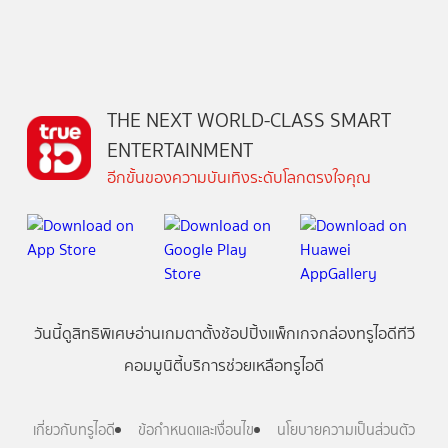
THE NEXT WORLD-CLASS SMART
ENTERTAINMENT
อีกขั้นของความบันเทิงระดับโลกตรงใจคุณ
วันนี้
ดู
สิทธิพิเศษ
อ่าน
เกม
ตาตั้ง
ช้อปปิ้ง
แพ็กเกจ
กล่องทรูไอดีทีวี
คอมมูนิตี้
บริการช่วยเหลือทรูไอดี
เกี่ยวกับทรูไอดี
ข้อกำหนดและเงื่อนไข
นโยบายความเป็นส่วนตัว