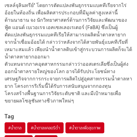
เซลล์จุลินทรีย์" โดยการดัดแปลงพันธุกรรมแบคทีเรียจากไร่
อ้อยในท้องถิ่น เพื่อผลิตสารประกอบที่มีมูลค่าสูงเหล่านี้
ด้านนาธาน จง นักวิทยาศาสตร์ด้านการวิจัยและพัฒนาของ
ฟู้ด แอนด์ เบเวอเรจ เอคเซลเลอเรเตอร์ (FaBA) ซึ่งเป็นผู้
ดัดแปลงพันธุกรรมแบคทีเรียให้สามารถผลิตน้ำตาลหายาก
จากน้ำเชื่อมอ้อยได้ กล่าวว่าหลังจากได้สายพันธุ์แบคทีเรียที่
เหมาะสมแล้ว เพียงนำน้ำตาลดิบเข้าสู่กระบวนการผลิตก็จะได้
น้ำตาลหายากออกมา
ตัวแทนจากภาคอุตสาหกรรมกล่าวว่าออสเตรเลียซึ่งเป็นผู้ส่ง
ออกน้ำตาลรายใหญ่ของโลก อาจได้รับประโยชน์ทาง
เศรษฐกิจจากการกระจายการผลิตไปสู่อุตสาหกรรมน้ำตาลหา
ยาก โครงการริเริ่มนี้ได้รับการสนับสนุนจากกองทุน
โครงสร้างพื้นฐานการวิจัยระดับชาติ และมีเป้าหมายเพื่อ
ขยายผลโซลูชันทางชีวภาพใหม่ๆ
Tag
#
น้ำตาล
#
น้ำตาลแคลอรีต่ำ
#
น้ำตาลเพื่อสุขภาพ