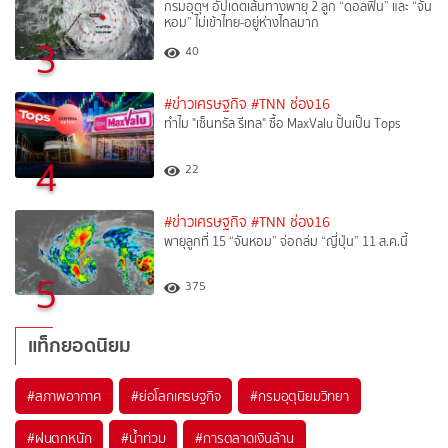
กรมอุตุฯ อัปเดตเส้นทางพายุ 2 ลูก “ดอลฟิน” และ “จัน
หอม” ไม่เข้าไทย-อยู่ห่างไกลมาก
3
40
#ข่าวเศรษฐกิจ
#TNN ช่อง16
ทำไม "เซ็นทรัล รีเทล" ซื้อ MaxValu ปั้นเป็น Tops
4
22
#ข่าวเศรษฐกิจ
#TNN ช่อง16
พายุลูกที่ 15 “จันหอม” จ่อถล่ม “ญี่ปุ่น” 11 ส.ค.นี้
5
375
แท็กยอดนิยม
#
สภาพอากาศ
#
ย่อโลกเศรษฐกิจ
#
กรมอุตุนิยมวิทยา
#
ฝนตกหนัก
#
น้ำท่วม
#
การตลาดเงินล้าน