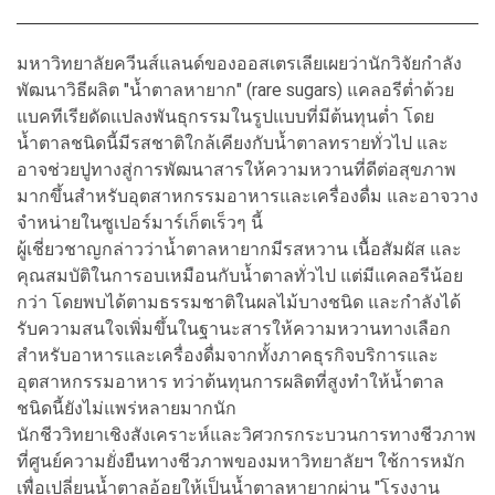
มหาวิทยาลัยควีนส์แลนด์ของออสเตรเลียเผยว่านักวิจัยกำลัง
พัฒนาวิธีผลิต "น้ำตาลหายาก" (rare sugars) แคลอรีต่ำด้วย
แบคทีเรียดัดแปลงพันธุกรรมในรูปแบบที่มีต้นทุนต่ำ โดย
น้ำตาลชนิดนี้มีรสชาติใกล้เคียงกับน้ำตาลทรายทั่วไป และ
อาจช่วยปูทางสู่การพัฒนาสารให้ความหวานที่ดีต่อสุขภาพ
มากขึ้นสำหรับอุตสาหกรรมอาหารและเครื่องดื่ม และอาจวาง
จำหน่ายในซูเปอร์มาร์เก็ตเร็วๆ นี้
ผู้เชี่ยวชาญกล่าวว่าน้ำตาลหายากมีรสหวาน เนื้อสัมผัส และ
คุณสมบัติในการอบเหมือนกับน้ำตาลทั่วไป แต่มีแคลอรีน้อย
กว่า โดยพบได้ตามธรรมชาติในผลไม้บางชนิด และกำลังได้
รับความสนใจเพิ่มขึ้นในฐานะสารให้ความหวานทางเลือก
สำหรับอาหารและเครื่องดื่มจากทั้งภาคธุรกิจบริการและ
อุตสาหกรรมอาหาร ทว่าต้นทุนการผลิตที่สูงทำให้น้ำตาล
ชนิดนี้ยังไม่แพร่หลายมากนัก
นักชีววิทยาเชิงสังเคราะห์และวิศวกรกระบวนการทางชีวภาพ
ที่ศูนย์ความยั่งยืนทางชีวภาพของมหาวิทยาลัยฯ ใช้การหมัก
เพื่อเปลี่ยนน้ำตาลอ้อยให้เป็นน้ำตาลหายากผ่าน "โรงงาน