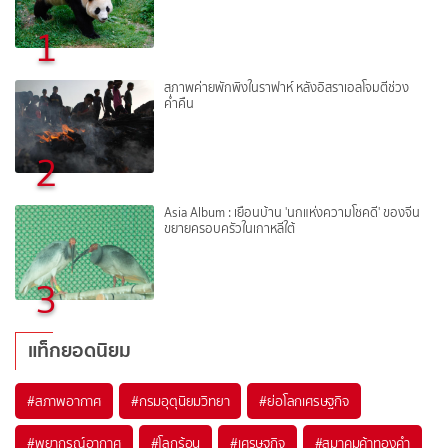
1
สภาพค่ายพักพิงในราฟาห์ หลังอิสราเอลโจมตีช่วง
ค่ำคืน
2
Asia Album : เยือนบ้าน 'นกแห่งความโชคดี' ของจีน
ขยายครอบครัวในเกาหลีใต้
3
แท็กยอดนิยม
#
สภาพอากาศ
#
กรมอุตุนิยมวิทยา
#
ย่อโลกเศรษฐกิจ
#
พยากรณ์อากาศ
#
โลกร้อน
#
เศรษฐกิจ
#
สมาคมค้าทองคำ