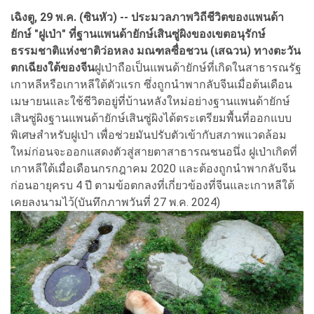
เฉิงตู, 29 พ.ค. (ซินหัว) -- ประมวลภาพวิถีชีวิตของแพนด้า
ยักษ์ "ฝูเป่า" ที่ฐานแพนด้ายักษ์เสินซู่ผิงของเขตอนุรักษ์
ธรรมชาติแห่งชาติว่อหลง มณฑลซื่อชวน (เสฉวน) ทางตะวัน
ตกเฉียงใต้ของจีน
ฝูเป่าถือเป็นแพนด้ายักษ์ที่เกิดในสาธารณรัฐ
เกาหลีหรือเกาหลีใต้ตัวแรก ซึ่งถูกนำพากลับจีนเมื่อต้นเดือน
เมษายนและใช้ชีวิตอยู่ที่บ้านหลังใหม่อย่างฐานแพนด้ายักษ์
เสินซู่ผิงฐานแพนด้ายักษ์เสินซู่ผิงได้ตระเตรียมพื้นที่ออกแบบ
พิเศษสำหรับฝูเป่า เพื่อช่วยมันปรับตัวเข้ากับสภาพแวดล้อม
ใหม่ก่อนจะออกแสดงตัวสู่สายตาสาธารณชนอนึ่ง ฝูเป่าเกิดที่
เกาหลีใต้เมื่อเดือนกรกฎาคม 2020 และต้องถูกนำพากลับจีน
ก่อนอายุครบ 4 ปี ตามข้อตกลงที่เกี่ยวข้องที่จีนและเกาหลีใต้
เคยลงนามไว้(บันทึกภาพวันที่ 27 พ.ค. 2024)