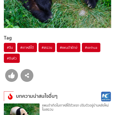
Tag
#
จีน
#
เกาหลีใต้
#
เสฉวน
#
แพนด้ายักษ์
#
xinhua
#
ซินหัว
บทความน่าสนใจอื่นๆ
แพนด้าเกิดในเกาหลีใต้ตัวแรก ปรับตัวอยู่บ้านหลังใหม่
ในเสฉวน