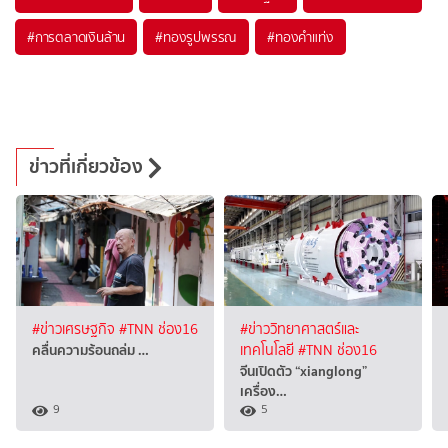
#
การตลาดเงินล้าน
#
ทองรูปพรรณ
#
ทองคำแท่ง
ข่าวที่เกี่ยวข้อง
#ข่าวเศรษฐกิจ
#TNN ช่อง16
#ข่าววิทยาศาสตร์และ
คลื่นความร้อนถล่ม …
เทคโนโลยี
#TNN ช่อง16
จีนเปิดตัว “xianglong”
เครื่อง…
9
5