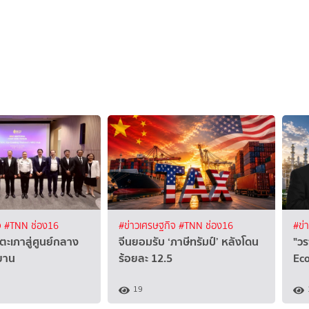
จ
#TNN ช่อง16
#ข่าวเศรษฐกิจ
#TNN ช่อง16
#ข่
่ตะเภาสู่ศูนย์กลาง
จีนยอมรับ ‘ภาษีทรัมป์’ หลังโดน
"วร
ยาน
ร้อยละ 12.5
Ec
19