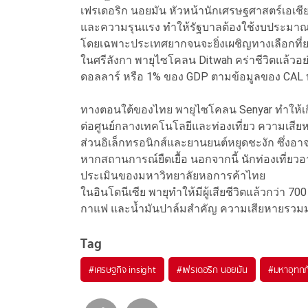
เฟรเดอริก นอยมัน หัวหน้านักเศรษฐศาสตร์เอเชียข
และความรุนแรง ทำให้รัฐบาลต้องใช้งบประมาณม
โดยเฉพาะประเทศยากจนจะยิ่งเผชิญทางเลือกที่
ในศรีลังกา พายุไซโคลน Ditwah คร่าชีวิตแล้วอ
ดอลลาร์ หรือ 1% ของ GDP ตามข้อมูลของ CAL 
ทางตอนใต้ของไทย พายุไซโคลน Senyar ทำให้เกิด
ต่อศูนย์กลางเทคโนโลยีและท่องเที่ยว ความเสียห
ส่วนอิเล็กทรอนิกส์และยานยนต์หยุดชะงัก ซึ่งอาจ
หากสถานการณ์ยืดเยื้อ นอกจากนี้ นักท่องเที่
ประเมินของมหาวิทยาลัยหอการค้าไทย
ในอินโดนีเซีย พายุทำให้มีผู้เสียชีวิตแล้วกว่า 
กาแฟ และน้ำมันปาล์มสำคัญ ความเสียหายรวมมา
Tag
#
เศรษฐกิจ insight
#
เฟรเดอริก นอยมัน
#
มหาอุทกภั