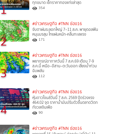
ทุกขนาด เช็กราคาทองแท่งล่าสุด
1
354
#ข่าวเศรษฐกิจ
#TNN ช่อง16
จับตาฝนระลอกใหญ่ 7–11 ส.ค. พายุดอลฟิน
หนุนมรสุม ไทยฝนหนัก-คลื่นทะเลแรง
2
171
#ข่าวเศรษฐกิจ
#TNN ช่อง16
พยากรณ์อากาศวันนี้ 7 ส.ค.69 เตือน 7-9
ส.ค.นี้ เหนือ–อีสาน–ตะวันออก เสี่ยงน้ำท่วม
3
ฉับพลัน
112
#ข่าวเศรษฐกิจ
#TNN ช่อง16
หุ้นดาวโจนส์วันนี้ 7 ส.ค. 2569 ปิดร่วงแรง
464.02 จุด ราคาน้ำมันปรับตัวขึ้นตลาดวิตก
4
กังวลเงินเฟ้อ
90
#ข่าวเศรษฐกิจ
#TNN ช่อง16