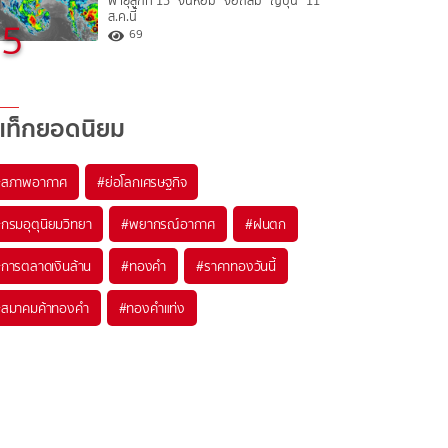
พายุลูกที่ 15 “จันหอม” จ่อถล่ม “ญี่ปุ่น” 11
ส.ค.นี้
5
69
แท็กยอดนิยม
#
สภาพอากาศ
#
ย่อโลกเศรษฐกิจ
#
กรมอุตุนิยมวิทยา
#
พยากรณ์อากาศ
#
ฝนตก
#
การตลาดเงินล้าน
#
ทองคำ
#
ราคาทองวันนี้
#
สมาคมค้าทองคำ
#
ทองคำแท่ง