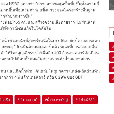
อง HSBC กล่าวว่า “ภาวะอากาศสุดขั้วเพิ่มขึ้นทั้งความถี่
ากขึ้นเพื่อเสริมความแข็งแกร่งของโครงสร้างพื้นฐาน
ยากลำบากมากขึ้น”
ย่างน้อย 465 คน และสร้างความเสียหายราว 1.6 พันล้าน
บริษัทวาณิชธนกิจในโคลัมโบ
น้ำท่วมหนักที่สุดครั้งหนึ่งในประวัติศาสตร์ ส่งผลกระทบ
ายทะลุ 1.5 หมื่นล้านดอลลาร์ แล้ว ขณะที่การส่งออกชิ้น
ทำให้ไทยสูญเสียรายได้เพิ่มอีก 400 ล้านดอลลาร์ต่อเดือน
ยวอาจหายไปเกือบทั้งหมดในช่วงแรกหลังน้ำลด ตามการ
700 คน และเกิดน้ำท่วม-ดินถล่มในสุมาตรา แหล่งผลิตถ่านหิน
กกว่า 4 พันล้านดอลลาร์ หรือ 0.29% ของ GDP
ยเอเชีย
#
น้ำท่วมภาคใต้
#
น้ำท่วมหาดใหญ่
#
น้ำท่วม2568