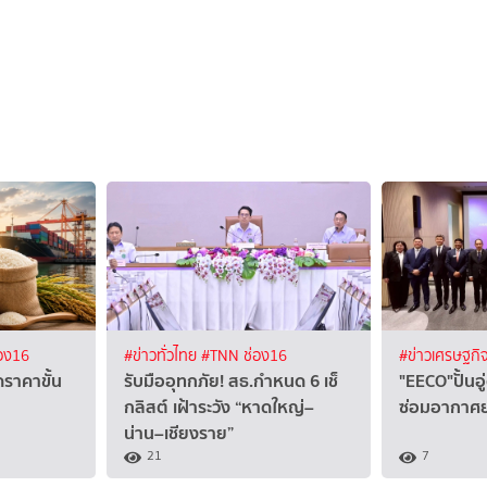
อง16
#ข่าวทั่วไทย
#TNN ช่อง16
#ข่าวเศรษฐกิ
ราคาขั้น
รับมืออุทกภัย! สธ.กำหนด 6 เช็
"EECO"ปั้นอู
กลิสต์ เฝ้าระวัง “หาดใหญ่–
ซ่อมอากาศ
น่าน–เชียงราย”
21
7