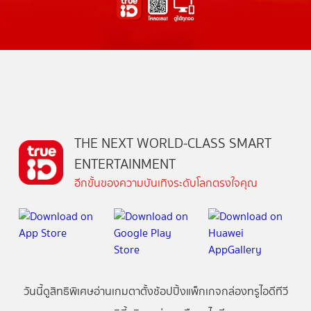
THE NEXT WORLD-CLASS SMART
ENTERTAINMENT
อีกขั้นของความบันเทิงระดับโลกตรงใจคุณ
วันนี้
ดู
สิทธิพิเศษ
อ่าน
เกม
ตาตั้ง
ช้อปปิ้ง
แพ็กเกจ
กล่องทรูไอดีทีวี