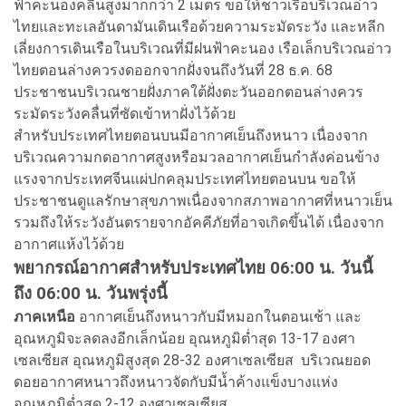
ฟ้าคะนองคลื่นสูงมากกว่า 2 เมตร ขอให้ชาวเรือบริเวณอ่าว
ไทยและทะเลอันดามันเดินเรือด้วยความระมัดระวัง และหลีก
เลี่ยงการเดินเรือในบริเวณที่มีฝนฟ้าคะนอง เรือเล็กบริเวณอ่าว
ไทยตอนล่างควรงดออกจากฝั่งจนถึงวันที่ 28 ธ.ค. 68
ประชาชนบริเวณชายฝั่งภาคใต้ฝั่งตะวันออกตอนล่างควร
ระมัดระวังคลื่นที่ซัดเข้าหาฝั่งไว้ด้วย
สำหรับประเทศไทยตอนบนมีอากาศเย็นถึงหนาว เนื่องจาก
บริเวณความกดอากาศสูงหรือมวลอากาศเย็นกำลังค่อนข้าง
แรงจากประเทศจีนแผ่ปกคลุมประเทศไทยตอนบน ขอให้
ประชาชนดูแลรักษาสุขภาพเนื่องจากสภาพอากาศที่หนาวเย็น
รวมถึงให้ระวังอันตรายจากอัคคีภัยที่อาจเกิดขึ้นได้ เนื่องจาก
อากาศแห้งไว้ด้วย
พยากรณ์อากาศสำหรับประเทศไทย 06:00 น. วันนี้
ถึง 06:00 น. วันพรุ่งนี้
ภาคเหนือ
อากาศเย็นถึงหนาวกับมีหมอกในตอนเช้า และ
อุณหภูมิจะลดลงอีกเล็กน้อย อุณหภูมิต่ำสุด 13-17 องศา
เซลเซียส อุณหภูมิสูงสุด 28-32 องศาเซลเซียส บริเวณยอด
ดอยอากาศหนาวถึงหนาวจัดกับมีน้ำค้างแข็งบางแห่ง
อุณหภูมิต่ำสุด 2-12 องศาเซลเซียส