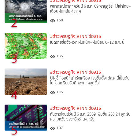
#ข่าวเศรษฐกิจ
#TNN ช่อง16
พยากรณ์อากาศวันนี้ 6 ส.ค. 69 พายุคูจิระ ไม่เข้าไทย -
เตือนฝนถล่ม 4 ภาค
2
160
#ข่าวเศรษฐกิจ
#TNN ช่อง16
เปิดรายชื่อจังหวัด ฝนหนัก–ฝนน้อย 6–12 ส.ค. นี้
3
135
#ข่าวเศรษฐกิจ
#TNN ช่อง16
UN ชี้ "เอลนีโญ" เร่งเครื่อง แรงขึ้นตั้งแต่ส.ค.นี้เป็นต้น
ไป โลกเตรียมรับศึกอากาศสุดขั้ว!
4
145
#ข่าวเศรษฐกิจ
#TNN ช่อง16
หุ้นดาวโจนส์วันนี้ 6 ส.ค. 2569 เพิ่มขึ้น 263.24 จุด รับ
ความหวังเจรจาอิหร่าน-สหรัฐ
5
107