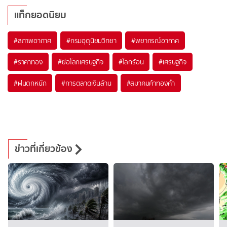
แท็กยอดนิยม
#
สภาพอากาศ
#
กรมอุตุนิยมวิทยา
#
พยากรณ์อากาศ
#
ราคาทอง
#
ย่อโลกเศรษฐกิจ
#
โลกร้อน
#
เศรษฐกิจ
#
ฝนตกหนัก
#
การตลาดเงินล้าน
#
สมาคมค้าทองคำ
ข่าวที่เกี่ยวข้อง