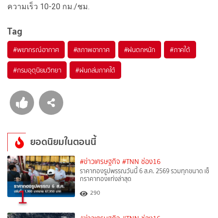
ความเร็ว 10-20 กม./ชม.
Tag
#
พยากรณ์อากาศ
#
สภาพอากาศ
#
ฝนตกหนัก
#
ภาคใต้
#
กรมอุตุนิยมวิทยา
#
ฝนถล่มภาคใต้
ยอดนิยมในตอนนี้
#ข่าวเศรษฐกิจ
#TNN ช่อง16
ราคาทองรูปพรรณวันนี้ 6 ส.ค. 2569 รวมทุกขนาด เช็
กราคาทองแท่งล่าสุด
1
290