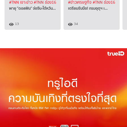
#TNN เจาะข่าว
#TNN ช่อง16
#ข่าวเศรษฐกิจ
#TNN ช่อง16
พายุ "ดอลฟิน" จ่อจีน-ไต้หวัน…
เตรียมรับมือ! กรมอุตุฯ เ…
13
34