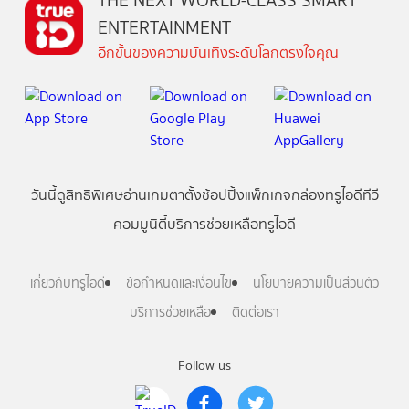
THE NEXT WORLD-CLASS SMART
ENTERTAINMENT
อีกขั้นของความบันเทิงระดับโลกตรงใจคุณ
วันนี้
ดู
สิทธิพิเศษ
อ่าน
เกม
ตาตั้ง
ช้อปปิ้ง
แพ็กเกจ
กล่องทรูไอดีทีวี
คอมมูนิตี้
บริการช่วยเหลือทรูไอดี
เกี่ยวกับทรูไอดี
ข้อกำหนดและเงื่อนไข
นโยบายความเป็นส่วนตัว
บริการช่วยเหลือ
ติดต่อเรา
Follow us