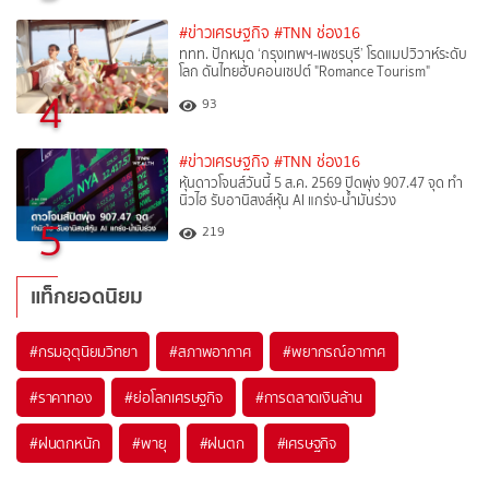
#ข่าวเศรษฐกิจ
#TNN ช่อง16
ททท. ปักหมุด ‘กรุงเทพฯ-เพชรบุรี’ โรดแมปวิวาห์ระดับ
โลก ดันไทยฮับคอนเซปต์ "Romance Tourism"
4
93
#ข่าวเศรษฐกิจ
#TNN ช่อง16
หุ้นดาวโจนส์วันนี้ 5 ส.ค. 2569 ปิดพุ่ง 907.47 จุด ทำ
นิวไฮ รับอานิสงส์หุ้น AI แกร่ง-น้ำมันร่วง
5
219
แท็กยอดนิยม
#
กรมอุตุนิยมวิทยา
#
สภาพอากาศ
#
พยากรณ์อากาศ
#
ราคาทอง
#
ย่อโลกเศรษฐกิจ
#
การตลาดเงินล้าน
#
ฝนตกหนัก
#
พายุ
#
ฝนตก
#
เศรษฐกิจ