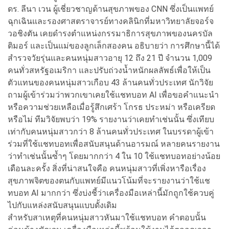
ดร. ลีนา เวน ผู้เชี่ยวชาญด้านสุขภาพของ CNN ซึ่งเป็นแพทย์
ฉุกเฉินและรองศาสตราจารย์ทางคลินิกที่มหาวิทยาลัยจอร์จ
วอชิงตัน เคยดำรงตำแหน่งกรรมาธิการสุขภาพของนครบัล
ติมอร์ และเป็นแม่ของลูกเล็กสองคน อธิบายว่า การศึกษานี้ได้
สำรวจวัยรุ่นและคนหนุ่มสาวอายุ 12 ถึง 21 ปี จำนวน 1,009
คนทั่วสหรัฐอเมริกา และปรับถ่วงน้ำหนักผลลัพธ์เพื่อให้เป็น
ตัวแทนของคนหนุ่มสาวเกือบ 43 ล้านคนทั่วประเทศ นักวิจัย
ถามผู้เข้าร่วมว่าพวกเขาเคยใช้แชทบอท AI เพื่อขอคำแนะนำ
หรือความช่วยเหลือเมื่อรู้สึกเศร้า โกรธ ประหม่า หรือเครียด
หรือไม่ ทีมวิจัยพบว่า 19% รายงานว่าเคยทำเช่นนั้น ซึ่งเทียบ
เท่ากับคนหนุ่มสาวกว่า 8 ล้านคนทั่วประเทศ ในบรรดาผู้เข้า
ร่วมที่ใช้แชทบอทเพื่อสนับสนุนด้านอารมณ์ หลายคนรายงาน
ว่าทำเช่นนั้นซ้ำๆ โดยมากกว่า 4 ใน 10 ใช้แชทบอทอย่างน้อย
เดือนละครั้ง สิ่งที่น่าสนใจคือ คนหนุ่มสาวที่เพิ่งหารือเรื่อง
สุขภาพจิตของตนกับแพทย์มีแนวโน้มที่จะรายงานว่าใช้แช
ทบอท AI มากกว่า ซึ่งบ่งชี้ว่าเครื่องมือเหล่านี้มักถูกใช้ควบคู่
ไปกับแหล่งสนับสนุนแบบดั้งเดิม
สำหรับสาเหตุที่คนหนุ่มสาวหันมาใช้แชทบอท คำตอบนั้น