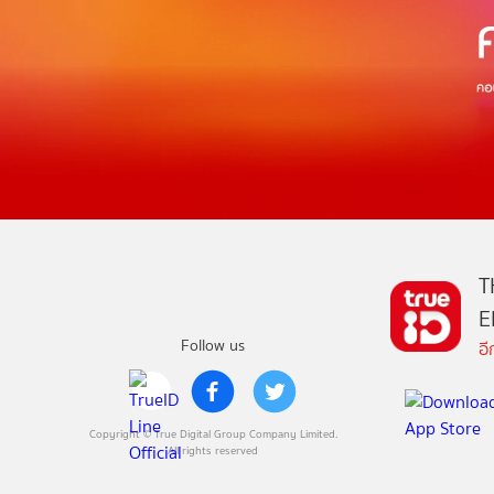
T
E
Follow us
อ
Copyright © True Digital Group Company Limited.
All rights reserved