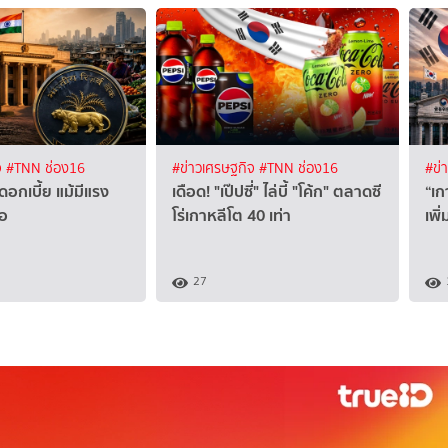
จ
#TNN ช่อง16
#ข่าวเศรษฐกิจ
#TNN ช่อง16
#ข่
ดอกเบี้ย แม้มีแรง
เดือด! "เป๊ปซี่" ไล่บี้ "โค้ก" ตลาดซี
“เก
้อ
โร่เกาหลีโต 40 เท่า
เพิ่
27