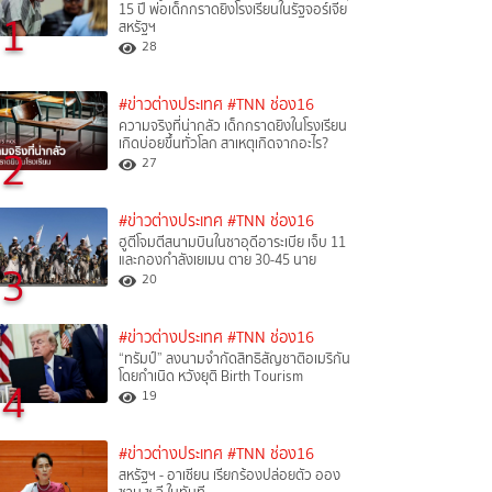
15 ปี พ่อเด็กกราดยิงโรงเรียนในรัฐจอร์เจีย
1
สหรัฐฯ
28
#ข่าวต่างประเทศ
#TNN ช่อง16
ความจริงที่น่ากลัว เด็กกราดยิงในโรงเรียน
เกิดบ่อยขึ้นทั่วโลก สาเหตุเกิดจากอะไร?
2
27
#ข่าวต่างประเทศ
#TNN ช่อง16
ฮูตีโจมตีสนามบินในซาอุดีอาระเบีย เจ็บ 11
และกองกำลังเยเมน ตาย 30-45 นาย
3
20
#ข่าวต่างประเทศ
#TNN ช่อง16
“ทรัมป์” ลงนามจำกัดสิทธิสัญชาติอเมริกัน
โดยกำเนิด หวังยุติ Birth Tourism
4
19
#ข่าวต่างประเทศ
#TNN ช่อง16
สหรัฐฯ - อาเซียน เรียกร้องปล่อยตัว ออง