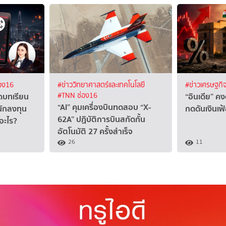
อง16
#ข่าววิทยาศาสตร์และเทคโนโลยี
#ข่าวเศรษฐกิ
ดบทเรียน
“อินเดีย” คง
#TNN ช่อง16
“AI” คุมเครื่องบินทดสอบ “X-
นักลงทุน
กดดันเงินเฟ
62A” ปฏิบัติการบินสกัดกั้น
อะไร?
อัตโนมัติ 27 ครั้งสำเร็จ
26
11