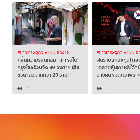
#ข่าวเศรษฐกิจ
#TNN ช่อง16
#ข่าวเศรษฐกิจ
#TNN ช่
คลื่นความร้อนถล่ม “เกาหลีใต้”
ฝันร้ายนักลงทุน! ถอ
กรุงโซลร้อนจัด 39 องศาฯ เสีย
"ตลาดหุ้นเกาหลีใต้" 
ชีวิตแล้วมากกว่า 20 ราย!
บางคนหมดตัว เพราะ
12
12