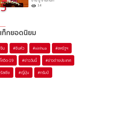
ซาน ซู จี ในทันที
5
14
แท็กยอดนิยม
#
จีน
#
ซินหัว
#
xinhua
#
สหรัฐฯ
#
โควิด-19
#
ข่าววันนี้
#
ข่าวต่างประเทศ
#
รัสเซีย
#
ญี่ปุ่น
#
ทรัมป์