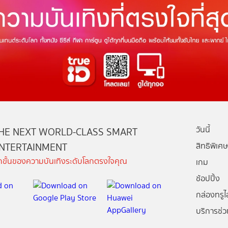
วันนี้
HE NEXT WORLD-CLASS SMART
NTERTAINMENT
สิทธิพิเศษ
ีกขั้นของความบันเทิงระดับโลกตรงใจคุณ
เกม
ช้อปปิ้ง
กล่องทรูไอ
บริการช่ว