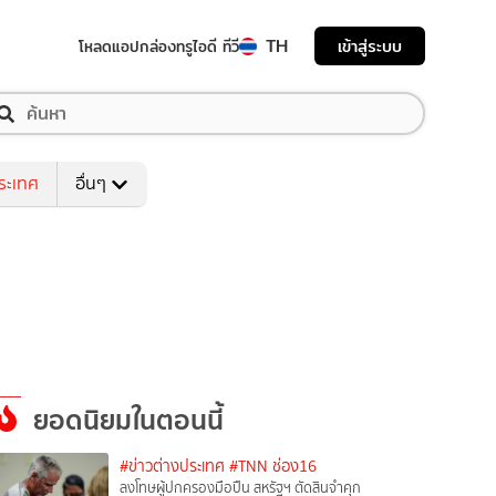
TH
เข้าสู่ระบบ
โหลดแอป
กล่องทรูไอดี ทีวี
ระเทศ
อื่นๆ
ยอดนิยมในตอนนี้
#ข่าวต่างประเทศ
#TNN ช่อง16
ลงโทษผู้ปกครองมือปืน สหรัฐฯ ตัดสินจำคุก