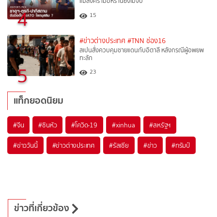
แม้สงครามอิหร่านยังไม่จบ
4
15
#ข่าวต่างประเทศ
#TNN ช่อง16
สเปนสั่งควบคุมชายแดนกับอิตาลี หลังกรณีผู้อพยพ
ทะลัก
5
23
แท็กยอดนิยม
#
จีน
#
ซินหัว
#
โควิด-19
#
xinhua
#
สหรัฐฯ
#
ข่าววันนี้
#
ข่าวต่างประเทศ
#
รัสเซีย
#
ข่าว
#
ทรัมป์
ข่าวที่เกี่ยวข้อง