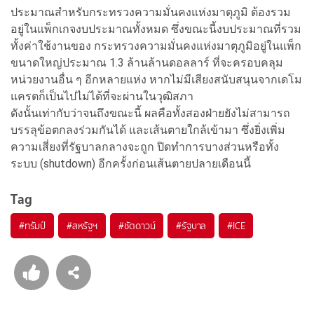
ประมาณสำหรับกระทรวงความมั่นคงแห่งมาตุภูมิ ต้องรวม
อยู่ในแพ็กเกจงบประมาณทั้งหมด ซึ่งขณะนี้งบประมาณที่รวม
ทั้งค่าใช้งานของ กระทรวงความมั่นคงแห่งมาตุภูมิอยู่ในแพ็ก
ขนาดใหญ่ประมาณ 1.3 ล้านล้านดอลลาร์ ที่จะครอบคลุม
หน่วยงานอื่น ๆ อีกหลายแห่ง หากไม่มีเสียงสนับสนุนจากเดโม
แครตก็เป็นไปไม่ได้ที่จะผ่านในวุฒิสภา
ดังนั้นเท่ากับว่าจนถึงขณะนี้ ผลคือทั้งสองฝ่ายยังไม่สามารถ
บรรลุข้อตกลงร่วมกันได้ และเส้นตายใกล้เข้ามา ซึ่งยิ่งเพิ่ม
ความเสี่ยงที่รัฐบาลกลางจะถูก ปิดทำการบางส่วนหรือทั้ง
ระบบ (shutdown) อีกครั้งก่อนเส้นตายปลายเดือนนี้
Tag
#
ทรัมป์
#
สหรัฐฯ
#
ชัตดาวน์
#
รัฐบาล
#
ICE