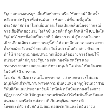
รัฐบาลกลางสหรัฐฯ เสี่ยงปิดทำการ หรือ “ชัตดาวน์” อีกครั้ง
หลังจากสหรัฐฯ เพิ่งผ่านพ้นการชัตดาวน์ที่นานที่สุดใน
ประวัติศาสตร์มาไม่กี่เดือนก่อน โดยเป็นผลสืบเนื่องจากกรณี
การเสียชีวิตของนาย “อเล็กซ์ เพรตตี” ที่ถูกเจ้าหน้าที่ ICE ยิงใน
รัฐมินนิโซตาซึ่งนับเป็นรายที่ 2 ต่อจาก เรเน่ กู๊ด ภายในเวลา
เพียงเดือนเดียว และจากเหตุนี้ทำให้ สมาชิกสภาคองเกรสจาก
ทั้งสองฝ่ายยังคงมีข้อถกเถียงกันในประเด็นดังกล่าว ซึ่งอาจ
ทำให้ ร่างกฎหมายงบประมาณที่ยังเหลืออย่างการจัดงบให้
หน่วยงานสำคัญของรัฐบาล เช่น กองทัพสหรัฐฯ และ
กระทรวงสาธารณสุขและบริการมนุษย์ “ไม่ผ่าน” ทันเส้นตาย
ในวันที่ 30 มกราคม
โดยสมาชิกฝั่งพรรคเดโมแครต กล่าวว่าพวกเขาจะไม่ยอม
อนุมัติเงินสำหรับกระทรวงความมั่นคงแห่งมาตุภูมิจนกว่าฝ่าย
รีพับลิกันและประธานาธิบดี โดนัลด์ ทรัมป์จะตกลงเรื่องการ
ปฏิรูปการบังคับใช้กฎหมายคนเข้าเมืองให้เข้มข้นขึ้นหรือตอบ
สนองอย่างจริงจัง หลังจากที่เกิดเหตุยิงนายเพรตตี
ในขณะที่ฝั่ง รีพับลิกันไม่ยอมถอยเช่นกันและยืนยันว่างบ