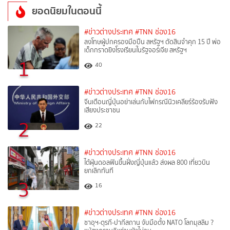
ยอดนิยมในตอนนี้
#ข่าวต่างประเทศ
#TNN ช่อง16
ลงโทษผู้ปกครองมือปืน สหรัฐฯ ตัดสินจำคุก 15 ปี พ่อ
เด็กกราดยิงโรงเรียนในรัฐจอร์เจีย สหรัฐฯ
1
40
#ข่าวต่างประเทศ
#TNN ช่อง16
จีนเตือนญี่ปุ่นอย่าเล่นกับไฟกรณีนิวเคลียร์ร้องรับฟัง
เสียงประชาชน
2
22
#ข่าวต่างประเทศ
#TNN ช่อง16
ไต้ฝุ่นดอลฟินขึ้นฝั่งญี่ปุ่นแล้ว ส่งผล 800 เที่ยวบิน
ยกเลิกทันที
3
16
#ข่าวต่างประเทศ
#TNN ช่อง16
ซาอุฯ-ตุรกี-ปากีสถาน จับมือตั้ง NATO โลกมุสลิม ?