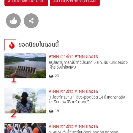
#
กลุ่มเสี่ยงหนี้นอกระบบ
#
ความเปราะบางทางการเงิน
ยอดนิยมในตอนนี้
#TNN เจาะข่าว
#TNN ช่อง16
สรุปสถานการณ์น้ำทั่วประเทศ 9 ส.ค. ฝนหนักต่อเนื่อง
เฝ้าระวังน้ำโขงเพิ่ม
1
23
#TNN เจาะข่าว
#TNN ช่อง16
"แม่อย่าโทรมานะ” เสียงผู้รอดชีวิต 14 ปี เหตุกราดยิง
โรงเรียนเทพศิรินทร์ นนทบุรี
2
19
#TNN เจาะข่าว
#TNN ช่อง16
ชูแผน 90 วันรั้วโรงเรียนต้องปลอดภัย คัดกรอง