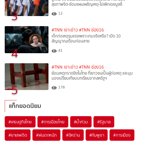
สุขภาพจิต-ซ้อมแผนเผชิญเหตุ-ไม่เพิกเฉยบูลลี่
3
12
#TNN เจาะข่าว
#TNN ช่อง16
เด็กก่อเหตุรุนแรงเพราะเกมจริงหรือ? เปิด 10
สัญญาณเตือนก่อนสาย
4
41
#TNN เจาะข่าว
#TNN ช่อง16
ย้อนเหตุกราดยิงในไทย ที่เยาวชนเป็นผู้ก่อเหตุ และมุม
มองเปรียบเทียบบทเรียนจากสหรัฐฯ
5
178
แท็กยอดนิยม
#
เศรษฐกิจไทย
#
การเมืองไทย
#
น้ำท่วม
#
รัฐบาล
#
ยาเสพติด
#
ฝนตกหนัก
#
อิหร่าน
#
กัมพูชา
#
การเมือง