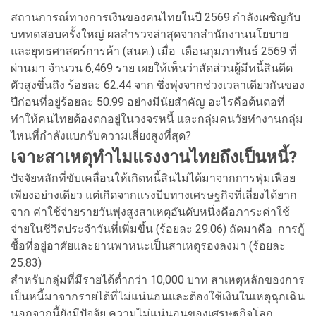
สถานการณ์ทางการเงินของคนไทยในปี 2569 กำลังเผชิญกับ
บททดสอบครั้งใหญ่ ผลสำรวจล่าสุดจากสำนักงานนโยบาย
และยุทธศาสตร์การค้า (สนค.) เมื่อ เดือนกุมภาพันธ์ 2569 ที่
ผ่านมา จำนวน 6,469 ราย เผยให้เห็นว่าสัดส่วนผู้มีหนี้สินดีด
ตัวสูงขึ้นถึง ร้อยละ 62.44 จาก ซึ่งพุ่งจากช่วงเวลาเดียวกันของ
ปีก่อนที่อยู่ร้อยละ 50.99 อย่างมีนัยสำคัญ อะไรคือต้นตอที่
ทำให้คนไทยต้องตกอยู่ในวงจรหนี้ และกลุ่มคนวัยทำงานกลุ่ม
ไหนที่กำลังแบกรับความเสี่ยงสูงที่สุด?
เจาะสาเหตุทำไมแรงงานไทยถึงเป็นหนี้?
ปัจจัยหลักที่ขับเคลื่อนให้เกิดหนี้สินไม่ได้มาจากการฟุ่มเฟือย
เพียงอย่างเดียว แต่เกิดจากแรงบีบทางเศรษฐกิจที่เลี่ยงได้ยาก
จาก ค่าใช้จ่ายรายวันพุ่งสูงสาเหตุอันดับหนึ่งคือภาระค่าใช้
จ่ายในชีวิตประจำวันที่เพิ่มขึ้น (ร้อยละ 29.06) ถัดมาคือ การกู้
ซื้อที่อยู่อาศัยและยานพาหนะเป็นสาเหตุรองลงมา (ร้อยละ
25.83)
สำหรับกลุ่มที่มีรายได้ต่ำกว่า 10,000 บาท สาเหตุหลักของการ
เป็นหนี้มาจากรายได้ที่ไม่แน่นอนและต้องใช้เงินในเหตุฉุกเฉิน
นอกจากนี้ยังมีปัจจัย ความไม่แน่นอนของเศรษฐกิจโลก