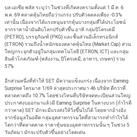
บล.เอเซีย พลัส ระบุว่า ในช่วงที่เกิดสงครามตั้งแต่ 1 มี.ค. 6
พ.ค. 69 ตลาดหุ้นไทยถือว่าแกร่ง ปรับตัวลดลงเพียง -0.3%
เท่านั้น เนื่องจากได้แรงหนุนจากหุ้นบางกลุ่มที่ได้ประโยชน์
จากราคาน้ำมันดิบโลกปรับตัวขึ้น อาทิ กลุ่มปิโตรเคมี
(PETRO), บรรจุภัณฑ์ (PKG) และชิ้นส่วนอิเล็กทรอนิกส์
(ETRON) รวมถึงน้ำหนักของตลาดหุ้นไทย (Market Cap) ส่วน
ใหญ่กระจุกตัวอยู่ในกลุ่มเทคโนโลยี (ETRON, ICT) และกลุ่ม
สินค้าโภคภัณฑ์ (พลังงาน, ปิโตรเคมี, อาหาร, เกษตร) รวม
57%
อีกส่วนหนึ่งที่ทำให้ SET มีความแข็งแกร่ง เนื่องจาก Earning
Surprise ไตรมาส 1/69 ล่าสุดประกาศมา 46 บริษัท ดีกว่าที่
ตลาดคาดถึง 10.7% โดยช่วงไหนที่บริษัทจดทะเบียนส่วนใหญ่
ประกาศงบออกมาแล้วมี Earning Surprise ในทางบวก (กำไรดี
กว่าคาด) SET มักจะมีแรงส่งให้วิ่งขึ้นไปได้ โดยหากอ้างอิง
จากข้อมูลในอดีต กลุ่มอุตสาหกรรมใดที่สามารถทำกำไรได้
โตกว่าที่ตลาดคาด ราคาหุ้นของอุตสาหกรรมนั้น ๆ ในช่วง 5
วันถัดมา มักจะปรับตัวขึ้นอย่างโดดเด่น