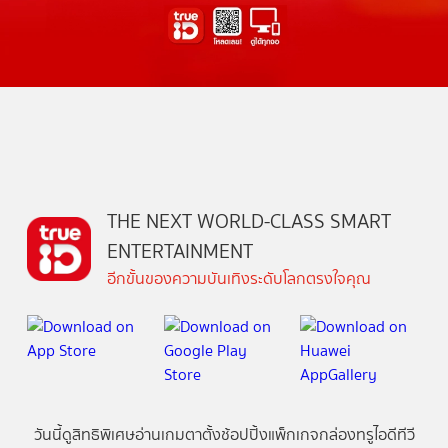
THE NEXT WORLD-CLASS SMART
ENTERTAINMENT
อีกขั้นของความบันเทิงระดับโลกตรงใจคุณ
วันนี้
ดู
สิทธิพิเศษ
อ่าน
เกม
ตาตั้ง
ช้อปปิ้ง
แพ็กเกจ
กล่องทรูไอดีทีวี