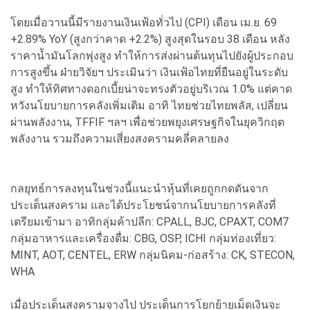
โดยเมื่อวานนี้มีรายงานเงินเฟ้อทั่วไป (CPI) เดือน เม.ย. 69
+2.89% YoY (สูงกว่าคาด +2.2%) สูงสุดในรอบ 38 เดือน หลัง
ราคาน้ำมันโลกพุ่งสูง ทำให้การส่งผ่านต้นทุนไปยังผู้ประกอบ
การสูงขึ้น ฝ่ายวิจัยฯ ประเมินว่า เงินเฟ้อไทยที่ยืนอยู่ในระดับ
สูง ทำให้ทิศทางดอกเบี้ยน่าจะทรงตัวอยู่บริเวณ 1.0% แต่คาด
หวังนโยบายการคลังเพิ่มเติม อาทิ ไทยช่วยไทยพลัส, เปลี่ยน
ผ่านพลังงาน, TFFIF ฯลฯ เพื่อช่วยพยุงเศรษฐกิจในยุควิกฤต
พลังงาน รวมถึงความเสี่ยงสงครามคลี่คลายลง
กลยุทธ์การลงทุนในช่วงนี้แนะนำหุ้นที่เคยถูกกดดันจาก
ประเด็นสงคราม และได้ประโยชน์จากนโยบายการคลังที่
เตรียมเข้ามา อาทิกลุ่มค้าปลีก: CPALL, BJC, CPAXT, COM7
กลุ่มอาหารและเครื่องดื่ม: CBG, OSP, ICHI กลุ่มท่องเที่ยว:
MINT, AOT, CENTEL, ERW กลุ่มนิคม-ก่อสร้าง: CK, STECON,
WHA
เมื่อประเด็นสงครามจางไป ประเด็นการโยกย้ายเม็ดเงินจะ