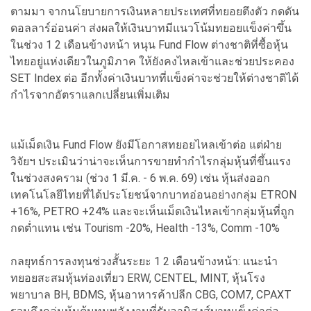
ตามมา จากนโยบายการเงินหลายประเทศที่ทยอยตึงตัว กดดัน
ดอลลาร์อ่อนค่า ส่งผลให้เงินบาทมีแนวโน้มทยอยแข็งค่าขึ้น
ในช่วง 1 2 เดือนข้างหน้า หนุน Fund Flow ต่างชาติที่ซื้อหุ้น
ไทยอยู่แห่งเดียวในภูมิภาค ให้ยังคงไหลเข้าและช่วยประคอง
SET Index ต่อ อีกทั้งค่าเงินบาทที่แข็งค่าจะช่วยให้ต่างชาติได้
กำไรจากอัตราแลกเปลี่ยนเพิ่มเติม
แม้เม็ดเงิน Fund Flow ยังมีโอกาสทยอยไหลเข้าต่อ แต่ฝ่าย
วิจัยฯ ประเมินว่าน่าจะเห็นการขายทำกำไรกลุ่มหุ้นที่ขึ้นแรง
ในช่วงสงคราม (ช่วง 1 มี.ค. - 6 พ.ค. 69) เช่น หุ้นส่งออก
เทคโนโลยีไทยที่ได้ประโยชน์จากบาทอ่อนอย่างกลุ่ม ETRON
+16%, PETRO +24% และจะเห็นเม็ดเงินไหลเข้ากลุ่มหุ้นที่ถูก
กดต่ำแทน เช่น Tourism -20%, Health -13%, Comm -10%
กลยุทธ์การลงทุนช่วงสั้นระยะ 1 2 เดือนข้างหน้า: แนะนำ
ทยอยสะสมหุ้นท่องเที่ยว ERW, CENTEL, MINT, หุ้นโรง
พยาบาล BH, BDMS, หุ้นอาหารค้าปลีก CBG, COM7, CPAXT