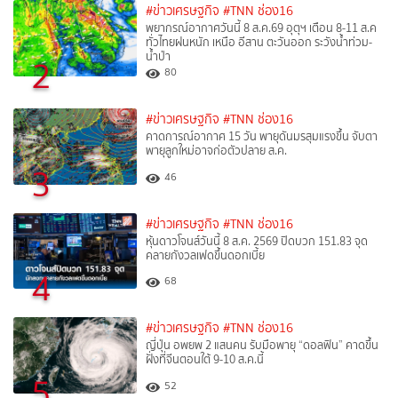
#ข่าวเศรษฐกิจ
#TNN ช่อง16
พยากรณ์อากาศวันนี้ 8 ส.ค.69 อุตุฯ เตือน 8-11 ส.ค
ทั่วไทยฝนหนัก เหนือ อีสาน ตะวันออก ระวังน้ำท่วม-
น้ำป่า
2
80
#ข่าวเศรษฐกิจ
#TNN ช่อง16
คาดการณ์อากาศ 15 วัน พายุดันมรสุมแรงขึ้น จับตา
พายุลูกใหม่อาจก่อตัวปลาย ส.ค.
3
46
#ข่าวเศรษฐกิจ
#TNN ช่อง16
หุ้นดาวโจนส์วันนี้ 8 ส.ค. 2569 ปิดบวก 151.83 จุด
คลายกังวลเฟดขึ้นดอกเบี้ย
4
68
#ข่าวเศรษฐกิจ
#TNN ช่อง16
ญี่ปุ่น อพยพ 2 แสนคน รับมือพายุ “ดอลฟิน” คาดขึ้น
ฝั่งที่จีนตอนใต้ 9-10 ส.ค.นี้
5
52