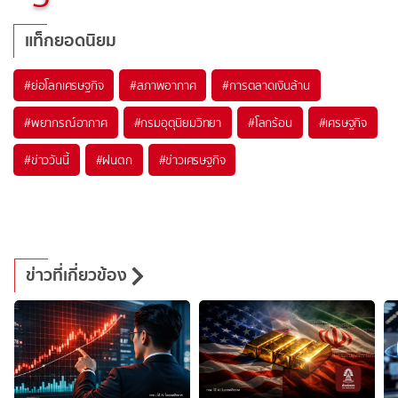
แท็กยอดนิยม
#
ย่อโลกเศรษฐกิจ
#
สภาพอากาศ
#
การตลาดเงินล้าน
#
พยากรณ์อากาศ
#
กรมอุตุนิยมวิทยา
#
โลกร้อน
#
เศรษฐกิจ
#
ข่าววันนี้
#
ฝนตก
#
ข่าวเศรษฐกิจ
ข่าวที่เกี่ยวข้อง