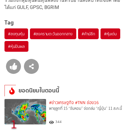
รวมถึงกลุ่มหุ้นต้นทุนพลังงานที่รับอานิสงส์บาทแข็งค่าต่อ
ได้แก่ GULF, GPSC, BGRIM
Tag
#
ลงทุนหุ้น
#
สงครามตะวันออกกลาง
#
ค้าปลีก
#
หุ้นเด่น
#
หุ้นปันผล
ยอดนิยมในตอนนี้
#ข่าวเศรษฐกิจ
#TNN ช่อง16
พายุลูกที่ 15 “จันหอม” จ่อถล่ม “ญี่ปุ่น” 11 ส.ค.นี้
1
344