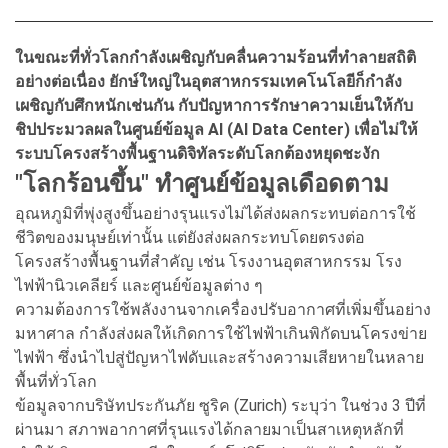
ในขณะที่ทั่วโลกกำลังเผชิญกับคลื่นความร้อนที่ทำลายสถิติ
อย่างต่อเนื่อง ยักษ์ใหญ่ในอุตสาหกรรมเทคโนโลยีก็กำลัง
เผชิญกับศึกหนักเช่นกัน กับปัญหาการรักษาความเย็นให้กับ
ชิปประมวลผลในศูนย์ข้อมูล AI (AI Data Center) เพื่อไม่ให้
ระบบโครงสร้างพื้นฐานดิจิทัลระดับโลกต้องหยุดชะงัก
"โลกร้อนขึ้น" ทำศูนย์ข้อมูลเดือดตาม
อุณหภูมิที่พุ่งสูงขึ้นอย่างรุนแรงไม่ได้ส่งผลกระทบต่อการใช้
ชีวิตของมนุษย์เท่านั้น แต่ยังส่งผลกระทบโดยตรงต่อ
โครงสร้างพื้นฐานที่สำคัญ เช่น โรงงานอุตสาหกรรม โรง
ไฟฟ้านิวเคลียร์ และศูนย์ข้อมูลต่าง ๆ
ความต้องการใช้พลังงานจากเครื่องปรับอากาศที่เพิ่มขึ้นอย่าง
มหาศาล กำลังส่งผลให้เกิดการใช้ไฟฟ้าเกินพิกัดบนโครงข่าย
ไฟฟ้า ซึ่งนำไปสู่ปัญหาไฟดับและสร้างความเสียหายในหลาย
พื้นที่ทั่วโลก
ข้อมูลจากบริษัทประกันภัย ซูริค (Zurich) ระบุว่า ในช่วง 3 ปีที่
ผ่านมา สภาพอากาศที่รุนแรงได้กลายมาเป็นสาเหตุหลักที่