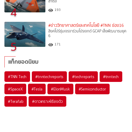
สำเร็จ
4
193
#ข่าววิทยาศาสตร์และเทคโนโลยี
#TNN ช่อง16
สิงคโปร์ซุ่มเจรจาร่วมโปรเจกต์ GCAP เล็งพัฒนารบยุค
6
5
171
แท็กยอดนิยม
#
TNN Tech
#
tnntechreports
#
techreports
#
tnntech
#
SpaceX
#
Tesla
#
ElonMusk
#
Semiconductor
#
Terafab
#
ดาวเคราะห์เรียงตัว