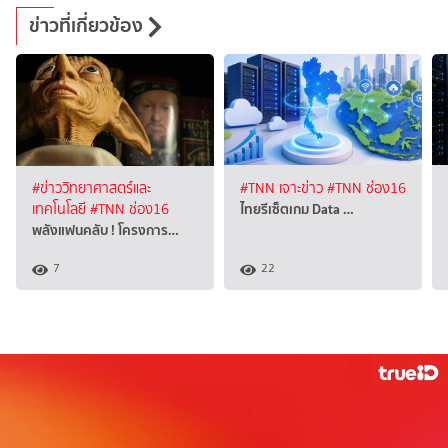
ข่าวที่เกี่ยวข้อง
#ข่าววิทยาศาสตร์และ
#TNN เจาะข่าว
#TNN ช่อง16
ไทยรีเซ็ตเกม Data …
เทคโนโลยี
#TNN ช่อง16
พลังแฟนคลับ ! โครงการ…
7
22