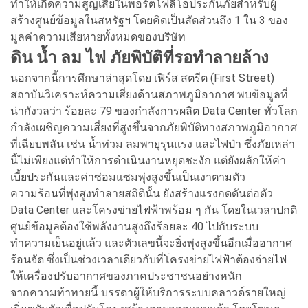
ทำให้เกิดความสูญเสียในพอร์ตโฟลิโอประกันภัยสำหรับผู้
สร้างศูนย์ข้อมูลในสหรัฐฯ โดยคิดเป็นสัดส่วนถึง 1 ใน 3 ของ
มูลค่าความเสียหายทั้งหมดของบริษัท
ดิน น้ำ ลม ไฟ ภัยพิบัติที่รอทำลายล้าง
นอกจากนี้การศึกษาล่าสุดโดย เฟิร์ส สตรีต (First Street)
สถาบันวิเคราะห์ความเสี่ยงด้านสภาพภูมิอากาศ พบข้อมูลที่
น่ากังวลว่า ร้อยละ 79 ของกำลังการผลิต Data Center ทั่วโลก
กำลังเผชิญความเสี่ยงที่สูงขึ้นจากภัยพิบัติทางสภาพภูมิอากาศ
ที่เฉียบพลัน เช่น น้ำท่วม ลมพายุรุนแรง และไฟป่า ซึ่งภัยเหล่า
นี้ไม่เพียงแต่ทำให้การดำเนินงานหยุดชะงัก แต่ยังผลักให้ค่า
เบี้ยประกันและค่าซ่อมแซมพุ่งสูงขึ้นเป็นเงาตามตัว
ความร้อนที่พุ่งสูงทำลายสถิตินั้น ยังสร้างแรงกดดันต่อตัว
Data Center และโครงข่ายไฟฟ้าพร้อม ๆ กัน โดยในเวลาปกติ
ศูนย์ข้อมูลต้องใช้พลังงานสูงถึงร้อยละ 40 ไปกับระบบ
ทำความเย็นอยู่แล้ว และตัวเลขนี้จะยิ่งพุ่งสูงขึ้นอีกเมื่ออากาศ
ร้อนจัด ซึ่งเป็นช่วงเวลาเดียวกับที่โครงข่ายไฟฟ้าต้องจ่ายไฟ
ให้เครื่องปรับอากาศของภาคประชาชนอย่างหนัก
จากความท้าทายนี้ บรรดาผู้ให้บริการระบบคลาวด์รายใหญ่