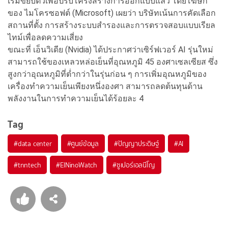
เริ่มขยับตัวเพื่อปรับโครงสร้างการออกแบบแล้ว โดยโฆษก
ของ ไมโครซอฟต์ (Microsoft) เผยว่า บริษัทเน้นการคัดเลือก
สถานที่ตั้ง การสร้างระบบสำรองและการตรวจสอบแบบเรียล
ไทม์เพื่อลดความเสี่ยง
ขณะที่ เอ็นวิเดีย (Nvidia) ได้ประกาศว่าเซิร์ฟเวอร์ AI รุ่นใหม่
สามารถใช้ของเหลวหล่อเย็นที่อุณหภูมิ 45 องศาเซลเซียส ซึ่ง
สูงกว่าอุณหภูมิที่ต่ำกว่าในรุ่นก่อน ๆ การเพิ่มอุณหภูมิของ
เครื่องทำความเย็นเพียงหนึ่งองศา สามารถลดต้นทุนด้าน
พลังงานในการทำความเย็นได้ร้อยละ 4
Tag
#
data center
#
ศูนย์ข้อมูล
#
ปัญญาประดิษฐ์
#
AI
#
tnntech
#
ElNinoWatch
#
ซูเปอร์เอลนีโญ