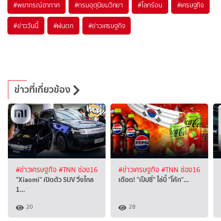
#
พยากรณ์อากาศ
#
กรมอุตุนิยมวิทยา
#
โลกร้อน
#
เศรษฐกิจ
#
ข่าววันนี้
#
ฝนตก
#
ข่าวเศรษฐกิจ
ข่าวที่เกี่ยวข้อง
#ข่าวเศรษฐกิจ
#TNN ช่อง16
#ข่าวเศรษฐกิจ
#TNN ช่อง16
"Xiaomi" เปิดตัว SUV วิ่งไกล
เดือด! "เป๊ปซี่" ไล่บี้ "โค้ก"…
1…
20
28