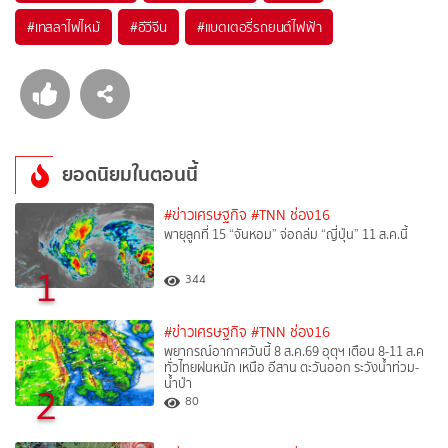
#
เทสลาไฟไหม้
#
อีวีจีน
#
แบตเตอรี่รถยนต์ไฟฟ้า
ยอดนิยมในตอนนี้
#ข่าวเศรษฐกิจ
#TNN ช่อง16
พายุลูกที่ 15 “จันหอม” จ่อถล่ม “ญี่ปุ่น” 11 ส.ค.นี้
1
344
#ข่าวเศรษฐกิจ
#TNN ช่อง16
พยากรณ์อากาศวันนี้ 8 ส.ค.69 อุตุฯ เตือน 8-11 ส.ค
ทั่วไทยฝนหนัก เหนือ อีสาน ตะวันออก ระวังน้ำท่วม-
น้ำป่า
2
80