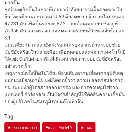
มากขึ้น
อุบัติเหตุเกิดขึ้นในช่วงที่เทสลากำลังพยายามฟื้นยอดขายใน
จีน โดยเดือนพฤษภาคม 2569 มียอดขายปลีกภายในประเทศ
47,281 คัน เพิ่มขึ้นร้อยละ 82.2 จากเดือนเมษายน ซึ่งอยู่ที่
25,956 คัน และครองส่วนแบ่งตลาดรถยนต์นั่งของจีนร้อยละ
3.1
ขณะเดียวกัน เทสลายังเร่งรับสมัครบุคลากรด้านระบบช่วย
ขับขี่อัจฉริยะในหลายเมือง เพื่อทดสอบและพัฒนาเทคโนโลยี
ให้แข่งขันกับค่ายรถจีนที่เดินหน้าพัฒนาระบบขับขี่อัจฉริยะ
อย่างรวดเร็ว
เหตุการณ์ครั้งนี้จึงไม่ได้สะท้อนเพียงความเสี่ยงจากอุบัติเหตุ
บนถนนเปียกเท่านั้น แต่ยังตอกย้ำว่า ความปลอดภัยหลังการ
ชน ระบบนำผู้โดยสารออกจากรถ และการควบคุมไฟจาก
แบตเตอรี่ กำลังกลายเป็นปัจจัยสำคัญที่ใช้ตัดสินความเชื่อมั่น
ของผู้บริโภคในสมรภูมิรถยนต์ไฟฟ้าจีน
Tag
#
การตลาดเงินล้าน
#
เทสลา Model Y
#
รถจีน