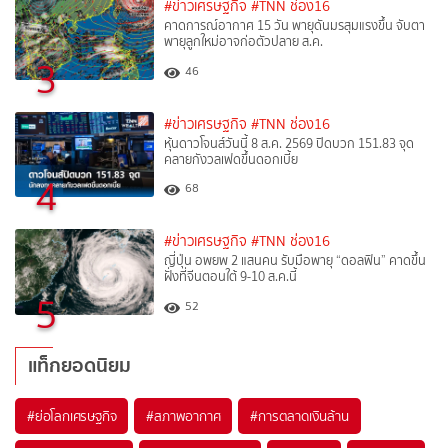
#ข่าวเศรษฐกิจ
#TNN ช่อง16
คาดการณ์อากาศ 15 วัน พายุดันมรสุมแรงขึ้น จับตา
พายุลูกใหม่อาจก่อตัวปลาย ส.ค.
3
46
#ข่าวเศรษฐกิจ
#TNN ช่อง16
หุ้นดาวโจนส์วันนี้ 8 ส.ค. 2569 ปิดบวก 151.83 จุด
คลายกังวลเฟดขึ้นดอกเบี้ย
4
68
#ข่าวเศรษฐกิจ
#TNN ช่อง16
ญี่ปุ่น อพยพ 2 แสนคน รับมือพายุ “ดอลฟิน” คาดขึ้น
ฝั่งที่จีนตอนใต้ 9-10 ส.ค.นี้
5
52
แท็กยอดนิยม
#
ย่อโลกเศรษฐกิจ
#
สภาพอากาศ
#
การตลาดเงินล้าน