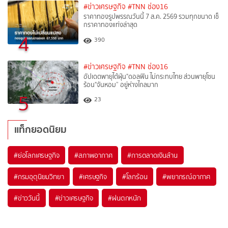
#ข่าวเศรษฐกิจ
#TNN ช่อง16
ราคาทองรูปพรรณวันนี้ 7 ส.ค. 2569 รวมทุกขนาด เช็
กราคาทองแท่งล่าสุด
4
390
#ข่าวเศรษฐกิจ
#TNN ช่อง16
อัปเดตพายุไต้ฝุ่น"ดอลฟิน ไม่กระทบไทย ส่วนพายุโซน
ร้อน"จันหอม” อยู่ห่างไกลมาก
5
23
แท็กยอดนิยม
#
ย่อโลกเศรษฐกิจ
#
สภาพอากาศ
#
การตลาดเงินล้าน
#
กรมอุตุนิยมวิทยา
#
เศรษฐกิจ
#
โลกร้อน
#
พยากรณ์อากาศ
#
ข่าววันนี้
#
ข่าวเศรษฐกิจ
#
ฝนตกหนัก