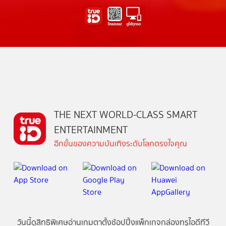
THE NEXT WORLD-CLASS SMART
ENTERTAINMENT
อีกขั้นของความบันเทิงระดับโลกตรงใจคุณ
วันนี้
ดู
สิทธิพิเศษ
อ่าน
เกม
ตาตั้ง
ช้อปปิ้ง
แพ็กเกจ
กล่องทรูไอดีทีวี