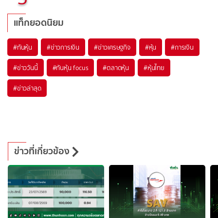
แท็กยอดนิยม
#
ทันหุ้น
#
ข่าวการเงิน
#
ข่าวเศรษฐกิจ
#
หุ้น
#
การเงิน
#
ข่าววันนี้
#
ทันหุ้น focus
#
ตลาดหุ้น
#
หุ้นไทย
#
ข่าวล่าสุด
ข่าวที่เกี่ยวข้อง