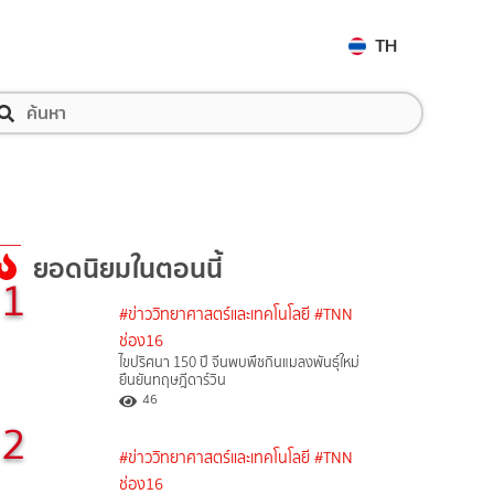
TH
ยอดนิยมในตอนนี้
1
#ข่าววิทยาศาสตร์และเทคโนโลยี
#TNN
ช่อง16
ไขปริศนา 150 ปี จีนพบพืชกินแมลงพันธุ์ใหม่
ยืนยันทฤษฎีดาร์วิน
46
2
#ข่าววิทยาศาสตร์และเทคโนโลยี
#TNN
ช่อง16