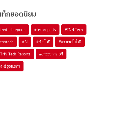
แท็กยอดนิยม
#
tnntechreports
#
techreports
#
TNN Tech
#
tnntech
#
AI
#
ข่าวไอที
#
ข่าวเทคโนโลยี
#
TNN Tech Reports
#
ข่าววงการไอที
#
สหรัฐอเมริกา