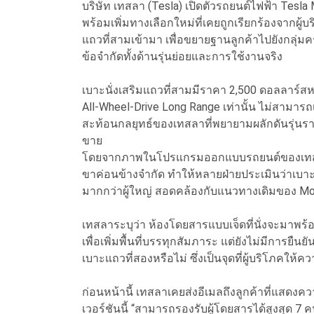
บริษัท เทสลา (Tesla) เปิดตัวรถยนต์ไฟฟ้า Tesla
พร้อมเพิ่มทางเลือกใหม่ที่เคยถูกเรียกร้องจากผู้บริ
แถวที่สามเข้ามา เพื่อขยายฐานลูกค้าไปยังกลุ่มค
ข้อจำกัดทั้งด้านรุ่นย่อยและการใช้งานจริง
เบาะนั่งเสริมแถวที่สามมีราคา 2,500 ดอลลาร์สห
All-Wheel-Drive Long Range เท่านั้น ไม่สามารถเล
สะท้อนกลยุทธ์ของเทสลาที่พยายามผลักดันรุ่นร
ขาย
โดยจากภาพในโปรแกรมออกแบบรถยนต์ของเทสลา เบา
ขาค่อนข้างจำกัด ทำให้หลายฝ่ายประเมินว่าเบาะ
มากกว่าผู้ใหญ่ สอดคล้องกับแนวทางเดิมของ Model 
เทสลาระบุว่า ห้องโดยสารแบบเจ็ดที่นั่งจะมาพร
เพื่อเพิ่มพื้นที่บรรทุกสัมภาระ แต่ยังไม่มีการย
เบาะแถวที่สองหรือไม่ ซึ่งเป็นจุดที่ผู้บริโภคให
ก่อนหน้านี้ เทสลาเคยส่งอีเมลถึงลูกค้าที่แสดงคว
เวอร์ชันนี้ “สามารถรองรับผู้โดยสารได้สูงสุด 7 