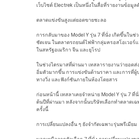
เว็บไซต์ Electrek เป็นหนึ่งในสื่อที่รายงานข้อมูลดั
ตลาดแข่งขันสูงแต่ยอดขายชะลอ
การกลับมาของ Model Y รุ่น 7 ที่นั่ง เกิดขึ้นในช่
ชัดเจน ในตลาดรถยนต์ไฟฟ้ากลุ่มครอสโอเวอร์และเ
ในสหรัฐอเมริกา จีน และยุโรป
ในช่วงไตรมาสที่ผ่านมา เทสลารายงานว่ายอดส่
อิ่มตัวมากขึ้น การแข่งขันด้านราคา และการที่ผู
ทางวิ่ง และฟังก์ชันภายในห้องโดยสาร
ก่อนหน้านี้ เทสลาเคยจำหน่าย Model Y รุ่น 7 ที่
ต้นปีที่ผ่านมา หลังจากนั้นบริษัทเลือกทำตลาดเฉพาะ
ครั้งนี้
การเปลี่ยนแปลงอื่น ๆ ยังจำกัดเฉพาะรุ่นพรีเมียม