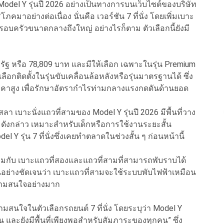
 Model Y รุ่นปี 2026 อย่างเป็นทางการบนเว็บไซต์ของบริษัท
โภคมาอย่างต่อเนื่อง นั่นคือ เวอร์ชัน 7 ที่นั่ง โดยเพิ่มเบาะ
รอบครัวขนาดกลางถึงใหญ่ อย่างไรก็ตาม ตัวเลือกนี้ยังมี
รัฐ หรือ 78,809 บาท และมีให้เลือก เฉพาะในรุ่น Premium
ือกติดตั้งในรุ่นขับเคลื่อนล้อหลังหรือรุ่นมาตรฐานได้ ซึ่ง
าคาสูง เพื่อรักษาอัตรากำไรท่ามกลางแรงกดดันด้านยอด
ะนั่งแถวที่สามของ Model Y รุ่นปี 2026 มีพื้นที่วาง
ดังกล่าว เหมาะสำหรับเด็กหรือการใช้งานระยะสั้น
Y รุ่น 7 ที่นั่งซึ่งเคยทำตลาดในช่วงสั้น ๆ ก่อนหน้านี้
้อมกับ เบาะแถวที่สองและแถวที่สามที่สามารถพับราบได้
ืนยันอย่างชัดเจนว่า เบาะแถวที่สามจะใช้ระบบพับไฟฟ้าเหมือน
้ความสนใจอย่างมาก
ามสนใจในตัวเลือกรถยนต์ 7 ที่นั่ง โดยระบุว่า Model Y
คน และยังมีพื้นที่เพียงพอสำหรับสัมภาระของทุกคน” ซึ่ง