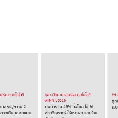
ตร์และเทคโนโลยี
#ข่าววิทยาศาสตร์และเทคโนโลยี
#ข่
ถูก
#TNN ช่อง16
ศสหรัฐฯ ทุ่ม 2
คนทำงาน 49% ทั่วโลก ใช้ AI
ระบ
ผุดดาวเทียมสอดแนม
ช่วยวิเคราะห์ ให้เหตุผล และช่วย