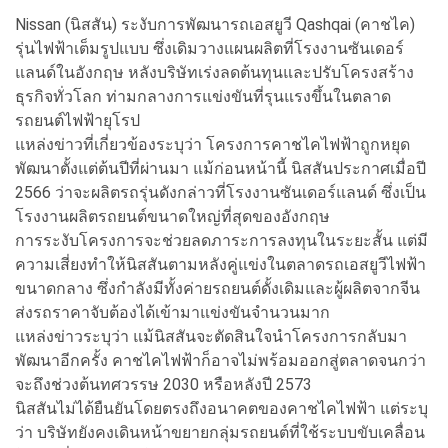
Nissan (นิสสัน) ระงับการพัฒนารถเอสยูวี Qashqai (คาชไค)
รุ่นไฟฟ้าเต็มรูปแบบ ซึ่งเดิมวางแผนผลิตที่โรงงานซันเดอร์
แลนด์ในอังกฤษ หลังบริษัทเร่งลดต้นทุนและปรับโครงสร้าง
ธุรกิจทั่วโลก ท่ามกลางการแข่งขันที่รุนแรงขึ้นในตลาด
รถยนต์ไฟฟ้ายุโรป
แหล่งข่าวที่เกี่ยวข้องระบุว่า โครงการคาชไคไฟฟ้าถูกหยุด
พัฒนาตั้งแต่ต้นปีที่ผ่านมา แม้ก่อนหน้านี้ นิสสันประกาศเมื่อปี
2566 ว่าจะผลิตรถรุ่นดังกล่าวที่โรงงานซันเดอร์แลนด์ ซึ่งเป็น
โรงงานผลิตรถยนต์ขนาดใหญ่ที่สุดของอังกฤษ
การระงับโครงการจะช่วยลดภาระการลงทุนในระยะสั้น แต่มี
ความเสี่ยงทำให้นิสสันตามหลังคู่แข่งในตลาดรถเอสยูวีไฟฟ้า
ขนาดกลาง ซึ่งกำลังมีทั้งค่ายรถยนต์ดั้งเดิมและผู้ผลิตจากจีน
ส่งรถราคาจับต้องได้เข้ามาแข่งขันจำนวนมาก
แหล่งข่าวระบุว่า แม้นิสสันจะตัดสินใจนำโครงการกลับมา
พัฒนาอีกครั้ง คาชไคไฟฟ้าก็อาจไม่พร้อมออกสู่ตลาดจนกว่า
จะถึงช่วงต้นทศวรรษ 2030 หรือหลังปี 2573
นิสสันไม่ได้ยืนยันโดยตรงถึงอนาคตของคาชไคไฟฟ้า แต่ระบุ
ว่า บริษัทยังคงเดินหน้าขยายกลุ่มรถยนต์ที่ใช้ระบบขับเคลื่อน