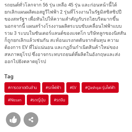
รถยนต์ทั่วโลกจาก 56 รุ่น เหลือ 45 รุ่น และก่อนหน้านี้ได้
ยกเลิกแผนผลิตเอสยูวีไฟฟ้า 2 รุ่นที่โรงงานในรัฐมิสซิสซิปปี
ของสหรัฐฯ เพื่อหันไปให้ความสำคัญกับรถไฮบริดมากขึ้น
นอกจากนี้ แผนสร้างโรงงานผลิตระบบขับเคลื่อนไฟฟ้าแบบ
รวม 3 ระบบในซันเดอร์แลนด์ของแจตโก บริษัทลูกของนิสสัน
ก็ถูกยกเลิกแล้วเช่นกัน สะท้อนแรงกดดันจากต้นทุน ความ
ต้องการ EV ที่ไม่แน่นอน และกฎถิ่นกำเนิดสินค้าใหม่ของ
สหภาพยุโรป ซึ่งอาจกระทบรถยนต์ที่ผลิตในอังกฤษและส่ง
ออกไปยังตลาดยุโรป
Tag
#
การตลาดเงินล้าน
#
รถไฟฟ้า
#
EV
#
Qashqai รุ่นไฟฟ้า
#
Nissan
#
รถญี่ปุ่น
#
รถจีน