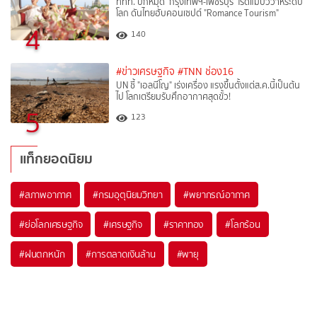
ททท. ปักหมุด ‘กรุงเทพฯ-เพชรบุรี’ โรดแมปวิวาห์ระดับ
โลก ดันไทยฮับคอนเซปต์ "Romance Tourism"
4
140
#ข่าวเศรษฐกิจ
#TNN ช่อง16
UN ชี้ "เอลนีโญ" เร่งเครื่อง แรงขึ้นตั้งแต่ส.ค.นี้เป็นต้น
ไป โลกเตรียมรับศึกอากาศสุดขั้ว!
5
123
แท็กยอดนิยม
#
สภาพอากาศ
#
กรมอุตุนิยมวิทยา
#
พยากรณ์อากาศ
#
ย่อโลกเศรษฐกิจ
#
เศรษฐกิจ
#
ราคาทอง
#
โลกร้อน
#
ฝนตกหนัก
#
การตลาดเงินล้าน
#
พายุ