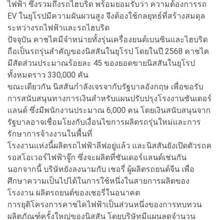
ไฟฟ้า ซึ่งรวมถึงรถไฮบริด พร้อมยอมรับว่า ความต้องการรถ
EV ในยุโรปมีความผันผวนสูง จึงต้องใช้กลยุทธ์ที่สร้างสมดุล
ระหว่างรถไฟฟ้าและรถไฮบริด
ปัจจุบัน คาชไคมีจำหน่ายทั้งรุ่นเครื่องยนต์เบนซินและไฮบริด
ถือเป็นรถรุ่นสำคัญของนิสสันในยุโรป โดยในปี 2568 คาชไค
มีสัดส่วนประมาณร้อยละ 45 ของยอดขายนิสสันในยุโรป
ทั้งหมดราว 330,000 คัน
ขณะเดียวกัน นิสสันกำลังเจรจากับรัฐบาลอังกฤษ เพื่อขอรับ
การสนับสนุนทางการเงินสำหรับแผนปรับปรุงโรงงานซันเดอร์
แลนด์ ซึ่งมีพนักงานประมาณ 6,000 คน โดยเงินสนับสนุนจาก
รัฐบาลอาจเชื่อมโยงกับเงื่อนไขการผลิตรถรุ่นใหม่และการ
รักษาการจ้างงานในพื้นที่
โรงงานแห่งนี้ผลิตรถไฟฟ้าลีฟอยู่แล้ว และนิสสันยังเปิดตัวรถค
รอสโอเวอร์ไฟฟ้าจู๊ก ซึ่งจะผลิตที่ซันเดอร์แลนด์เช่นกัน
นอกจากนี้ บริษัทยังลงนามกับ เชอรี่ ผู้ผลิตรถยนต์จีน เพื่อ
ศึกษาความเป็นไปได้ในการใช้หนึ่งในสายการผลิตของ
โรงงาน ผลิตรถยนต์ของเชอรี่ในอนาคต
การยุติโครงการคาชไคไฟฟ้าเป็นส่วนหนึ่งของการทบทวน
ผลิตภัณฑ์ครั้งใหญ่ของนิสสัน โดยบริษัทมีแผนลดจำนวน