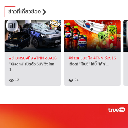
ข่าวที่เกี่ยวข้อง
#ข่าวเศรษฐกิจ
#TNN ช่อง16
#ข่าวเศรษฐกิจ
#TNN ช่อง16
"Xiaomi" เปิดตัว SUV วิ่งไกล
เดือด! "เป๊ปซี่" ไล่บี้ "โค้ก"…
1…
12
24