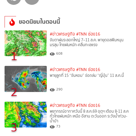
ยอดนิยมในตอนนี้
#ข่าวเศรษฐกิจ
#TNN ช่อง16
จับตาฝนระลอกใหญ่ 7–11 ส.ค. พายุดอลฟินหนุน
มรสุม ไทยฝนหนัก-คลื่นทะเลแรง
1
608
#ข่าวเศรษฐกิจ
#TNN ช่อง16
พายุลูกที่ 15 “จันหอม” จ่อถล่ม “ญี่ปุ่น” 11 ส.ค.นี้
2
290
#ข่าวเศรษฐกิจ
#TNN ช่อง16
พยากรณ์อากาศวันนี้ 8 ส.ค.69 อุตุฯ เตือน 8-11 ส.ค
ทั่วไทยฝนหนัก เหนือ อีสาน ตะวันออก ระวังน้ำท่วม-
น้ำป่า
3
73