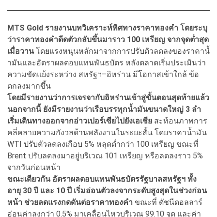
MTS Gold รายงานบทวิเคราะห์ทิศทางราคาทองคํา โดยระบุ
ว่าราคาทองคําดีดตัวกลับขึ้นมาราว 100 เหรียญ จากจุดตํ่าสุด
เมื่อวาน
โดยแรงหนุนหลักมาจากการปรับตัวลดลงของราคานํ้
ามันและอัตราผลตอบแทนพันธบัตร หลังตลาดเริ่มประเมินว่า
ความขัดแย้งระหว่าง สหรัฐฯ–อิหร่าน มีโอกาสเข้าใกล้ ข้อ
ตกลงมากขึ้น
โดยมีรายงานว่าการเจรจากับอิหร่านเข้าสู่ขั้นตอนสุดท้ายแล้ว
นอกจากนี้ ยังมีรายงานว่าเรือบรรทุกนํ้ามันขนาดใหญ่ 3 ลํา
เริ่มเดินทางออกจากอ่าวเปอร์เซียไปยังเอเชีย
สะท้อนภาพการ
คลี่คลายความกังวลด้านพลังงานในระยะสั้น โดยราคานํ้ามัน
WTI ปรับตัวลดลงเกือบ 5% หลุดตํ่ากว่า 100 เหรียญ ขณะที่
Brent ปรับลดลงมาอยู่บริเวณ 101 เหรียญ หรือลดลงราว 5%
จากวันก่อนหน้า
ขณะเดียวกัน อัตราผลตอบแทนพันธบัตรรัฐบาลสหรัฐฯ ทั้ง
อายุ 30 ปี และ 10 ปี เริ่มอ่อนตัวลงจากระดับสูงสุดในช่วงก่อน
หน้า ช่วยลดแรงกดดันต่อราคาทองคํา
ขณะที่ ดัชนีดอลลาร์
อ่อนค่าลงกว่า 0.5% มาเคลื่อนไหวบริเวณ 99.10 จุด และค่า