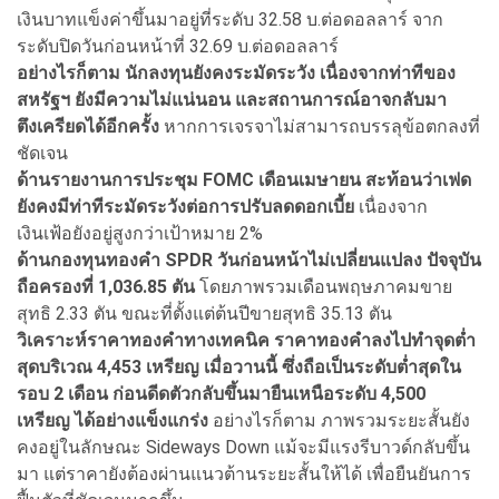
เงินบาทแข็งค่าขึ้นมาอยู่ที่ระดับ 32.58 บ.ต่อดอลลาร์ จาก
ระดับปิดวันก่อนหน้าที่ 32.69 บ.ต่อดอลลาร์
อย่างไรก็ตาม นักลงทุนยังคงระมัดระวัง เนื่องจากท่าทีของ
สหรัฐฯ ยังมีความไม่แน่นอน และสถานการณ์อาจกลับมา
ตึงเครียดได้อีกครั้ง
หากการเจรจาไม่สามารถบรรลุข้อตกลงที่
ชัดเจน
ด้านรายงานการประชุม FOMC เดือนเมษายน สะท้อนว่าเฟด
ยังคงมีท่าทีระมัดระวังต่อการปรับลดดอกเบี้ย
เนื่องจาก
เงินเฟ้อยังอยู่สูงกว่าเป้าหมาย 2%
ด้านกองทุนทองคํา SPDR วันก่อนหน้าไม่เปลี่ยนแปลง ปัจจุบัน
ถือครองที่ 1,036.85 ตัน
โดยภาพรวมเดือนพฤษภาคมขาย
สุทธิ 2.33 ตัน ขณะที่ตั้งแต่ต้นปีขายสุทธิ 35.13 ตัน
วิเคราะห์ราคาทองคําทางเทคนิค ราคาทองคําลงไปทําจุดตํ่า
สุดบริเวณ 4,453 เหรียญ เมื่อวานนี้ ซึ่งถือเป็นระดับตํ่าสุดใน
รอบ 2 เดือน ก่อนดีดตัวกลับขึ้นมายืนเหนือระดับ 4,500
เหรียญ ได้อย่างแข็งแกร่ง
อย่างไรก็ตาม ภาพรวมระยะสั้นยัง
คงอยู่ในลักษณะ Sideways Down แม้จะมีแรงรีบาวด์กลับขึ้น
มา แต่ราคายังต้องผ่านแนวต้านระยะสั้นให้ได้ เพื่อยืนยันการ