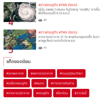
#ข่าวเศรษฐกิจ
#TNN ช่อง16
ญี่ปุ่น อพยพ 2 แสนคน รับมือพายุ “ดอลฟิน” คาดขึ้น
ฝั่งที่จีนตอนใต้ 9-10 ส.ค.นี้
4
48
#ข่าวเศรษฐกิจ
#TNN ช่อง16
คาดการณ์อากาศ 15 วัน พายุดันมรสุมแรงขึ้น จับตา
พายุลูกใหม่อาจก่อตัวปลาย ส.ค.
5
43
แท็กยอดนิยม
#
สภาพอากาศ
#
พยากรณ์อากาศ
#
กรมอุตุนิยมวิทยา
#
ย่อโลกเศรษฐกิจ
#
ฝนตก
#
การตลาดเงินล้าน
#
คาดการณ์อากาศ
#
เศรษฐกิจ
#
โลกร้อน
#
ข่าววันนี้