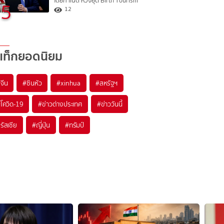
โดยกำเนิด หวังยุติ Birth Tourism
5
12
แท็กยอดนิยม
#
จีน
#
ซินหัว
#
xinhua
#
สหรัฐฯ
#
โควิด-19
#
ข่าวต่างประเทศ
#
ข่าววันนี้
#
รัสเซีย
#
ญี่ปุ่น
#
ทรัมป์