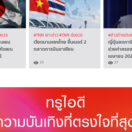
อง16
#TNN เจาะข่าว
#TNN ช่อง16
#ข่าวต่างประ
้านเยน
เวียดนามแซงไทย ขึ้นเบอร์ 2
ญี่ปุ่นลดภา
กัดเยน
ตลาดการบินอาเซียน
ช่วยค่าครองชี
์
เมษายน 20
25
27