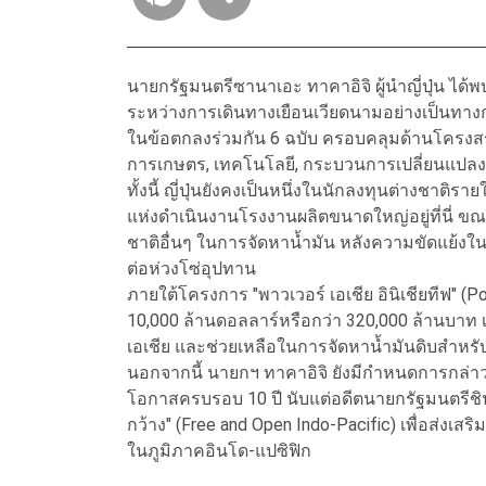
นายกรัฐมนตรีซานาเอะ ทาคาอิจิ ผู้นำญี่ปุ่น ได้พ
ระหว่างการเดินทางเยือนเวียดนามอย่างเป็นทางก
ในข้อตกลงร่วมกัน 6 ฉบับ ครอบคลุมด้านโครงสร
การเกษตร, เทคโนโลยี, กระบวนการเปลี่ยนแปลงด้
ทั้งนี้ ญี่ปุ่นยังคงเป็นหนึ่งในนักลงทุนต่างชาติ
แห่งดำเนินงานโรงงานผลิตขนาดใหญ่อยู่ที่นี่ ข
ชาติอื่นๆ ในการจัดหาน้ำมัน หลังความขัดแย้ง
ต่อห่วงโซ่อุปทาน
ภายใต้โครงการ "พาวเวอร์ เอเชีย อินิเชียทีฟ" (Po
10,000 ล้านดอลลาร์หรือกว่า 320,000 ล้านบาท
เอเชีย และช่วยเหลือในการจัดหาน้ำมันดิบสำหร
นอกจากนี้ นายกฯ ทาคาอิจิ ยังมีกำหนดการกล่าว
โอกาสครบรอบ 10 ปี นับแต่อดีตนายกรัฐมนตรีชินโ
กว้าง" (Free and Open Indo-Pacific) เพื่อส่งเสร
ในภูมิภาคอินโด-แปซิฟิก