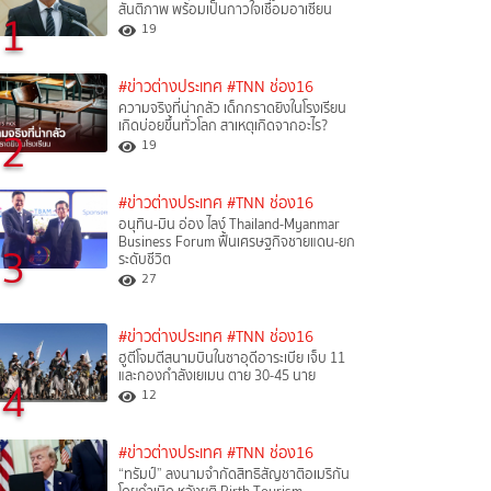
สันติภาพ พร้อมเป็นกาวใจเชื่อมอาเซียน
1
19
#ข่าวต่างประเทศ
#TNN ช่อง16
ความจริงที่น่ากลัว เด็กกราดยิงในโรงเรียน
เกิดบ่อยขึ้นทั่วโลก สาเหตุเกิดจากอะไร?
2
19
#ข่าวต่างประเทศ
#TNN ช่อง16
อนุทิน-มิน อ่อง ไลง์ Thailand-Myanmar
Business Forum ฟื้นเศรษฐกิจชายแดน-ยก
3
ระดับชีวิต
27
#ข่าวต่างประเทศ
#TNN ช่อง16
ฮูตีโจมตีสนามบินในซาอุดีอาระเบีย เจ็บ 11
และกองกำลังเยเมน ตาย 30-45 นาย
4
12
#ข่าวต่างประเทศ
#TNN ช่อง16
“ทรัมป์” ลงนามจำกัดสิทธิสัญชาติอเมริกัน