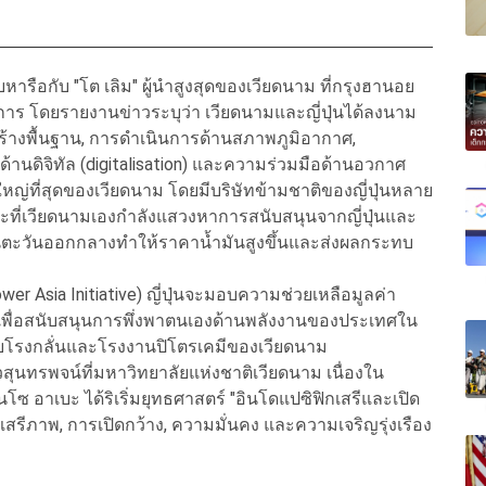
บหารือกับ "โต เลิม" ผู้นำสูงสุดของเวียดนาม ที่กรุงฮานอย
าร โดยรายงานข่าวระบุว่า เวียดนามและญี่ปุ่นได้ลงนาม
้างพื้นฐาน, การดำเนินการด้านสภาพภูมิอากาศ,
านดิจิทัล (digitalisation) และความร่วมมือด้านอวกาศ
รายใหญ่ที่สุดของเวียดนาม โดยมีบริษัทข้ามชาติของญี่ปุ่นหลาย
ณะที่เวียดนามเองกำลังแสวงหาการสนับสนุนจากญี่ปุ่นและ
ในตะวันออกกลางทำให้ราคาน้ำมันสูงขึ้นและส่งผลกระทบ
wer Asia Initiative) ญี่ปุ่นจะมอบความช่วยเหลือมูลค่า
 เพื่อสนับสนุนการพึ่งพาตนเองด้านพลังงานของประเทศใน
ับโรงกลั่นและโรงงานปิโตรเคมีของเวียดนาม
สุนทรพจน์ที่มหาวิทยาลัยแห่งชาติเวียดนาม เนื่องใน
ซ อาเบะ ได้ริเริ่มยุทธศาสตร์ "อินโดแปซิฟิกเสรีและเปิด
ิมเสรีภาพ, การเปิดกว้าง, ความมั่นคง และความเจริญรุ่งเรือง