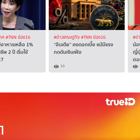
เทศ
#TNN ช่อง16
#ข่าวเศรษฐกิจ
#TNN ช่อง16
#ข่
ษีอาหารเหลือ 1%
“อินเดีย” คงดอกเบี้ย แม้มีแรง
น้อ
พ 2 ปี เริ่มใช้
กดดันเงินเฟ้อ
ญี่
27
ตอบ
10