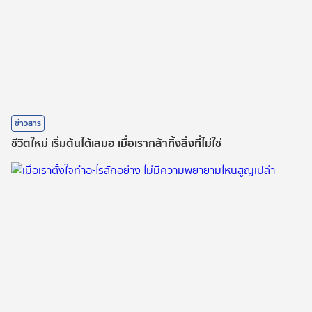
ข่าวสาร
ชีวิตใหม่ เริ่มต้นได้เสมอ เมื่อเรากล้าทิ้งสิ่งที่ไม่ใช่