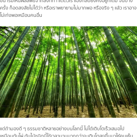
ขึ้น เริ่มเห็นผลลัพธ์จากสิ่งที่ทำ แต่ตัวเราเองกลับยังคงอยู่ที่เดิม จนบาง
ครั้ง ก็อดสงสัยไม่ได้ว่า หรือเราพยายามไม่มากพอ หรือจริง ๆ แล้ว เราอาจ
ไม่เก่งพอเหมือนคนอื่น
แต่ถ้ามองดี ๆ ธรรมชาติหลายอย่างบนโลกนี้ ไม่ได้เติบโตเร็วเสมอไป
เหมือนต้นไผ่ ต้นไม้ชนิดนี้ใช้เวลานานมากกว่าจะเติบโตสูงขึ้นมาให้คนเห็น