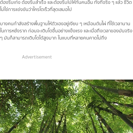
ต้องรีบเก่ง ต้องรีบสำเร็จ และต้องรีบไปให้ทันคนอื่น ทั้งที่จริง ๆ แล้ว ชีวิต
ไม่ใช่การแข่งขันว่าใครโตเร็วที่สุดเสมอไป
บางคนกำลังสร้างพื้นฐานให้ตัวเองอยู่เงียบ ๆ เหมือนต้นไผ่ ที่ใช้เวลานาน
ในการหยั่งราก ก่อนจะเติบโตขึ้นอย่างแข็งแรง และเมื่อถึงเวลาของมันจริง
ๆ มันก็สามารถเติบโตได้สูงมาก ในแบบที่หลายคนคาดไม่ถึง
Advertisement