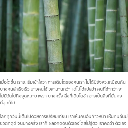
เมื่อโตขึ้น เราจะเริ่มเข้าใจว่า การเติบโตของคนเรา ไม่ได้มีจังหวะเหมือนกัน
บางคนสำเร็จเร็ว บางคนใช้เวลานานกว่า แต่ไม่ได้แปลว่า คนที่ช้ากว่า จะ
ไม่มีวันไปถึงจุดหมาย เพราะบางครั้ง สิ่งที่เติบโตช้า อาจเป็นสิ่งที่มั่นคง
ที่สุดก็ได้
โลกทุกวันนี้เต็มไปด้วยการเปรียบเทียบ เราเห็นคนอื่นก้าวหน้า เห็นคนอื่นมี
ชีวิตที่ดูดี จนบางครั้ง เราก็เผลอกดดันตัวเองโดยไม่รู้ตัว เราคิดว่า ตัวเอง