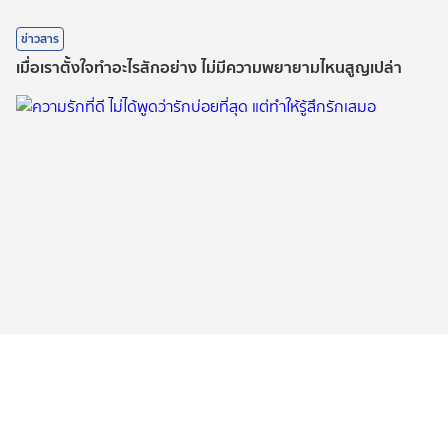
ข่าวสาร
เมื่อเราตั้งใจทำอะไรสักอย่าง ไม่มีความพยายามไหนสูญเปล่า
ข่าวสาร
ความรักที่ดี ไม่ได้พูดว่ารักบ่อยที่สุด แต่ทำให้รู้สึกรักเสมอ