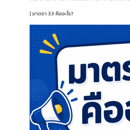
| มาตรา 33 คืออะไร?