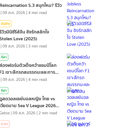
Reincarnation S.3 สนุกไหม? รีวิว
|
09 ส.ค. 2026
|
4
min read
บันเทิง
รีวิวมินิซีรีส์จีน ชิงรักสลักใจ
Stolen Love (2025)
|
09 ส.ค. 2026
|
3
min read
กีฬา
ส่องฟอร์มตัวเต็งคว้าแชมป์โลก
F1 เจาะลึกรถสมรรถนะและการ
ตัดสิน
|
09 ส.ค. 2026
|
4
min read
กีฬา
ดูสดวอลเลย์บอลหญิง ไทย vs
เวียดนาม Sea V League 2026
เลก 2
Getoe
|
09 ส.ค. 2026
|
2
min read
ดารา