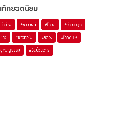
แท็กยอดนิยม
#
น้ำท่วม
#
ข่าววันนี้
#
โควิด
#
ข่าวล่าสุด
#
ข่าว
#
ข่าวทั่วไป
#
สตง.
#
โควิด-19
#
ลูกบุญธรรม
#
วันนี้วันอะไร