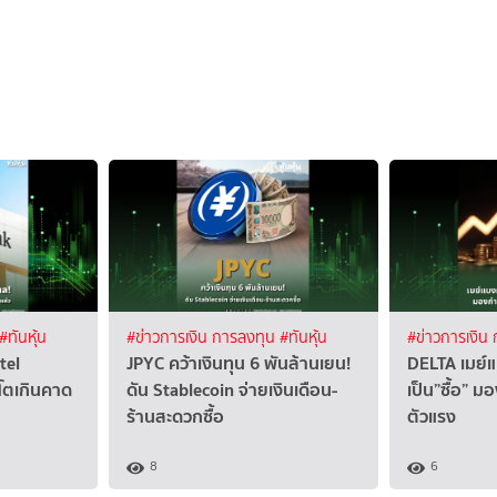
#ทันหุ้น
#ข่าวการเงิน การลงทุน
#ทันหุ้น
#ข่าวการเงิน
tel
JPYC คว้าเงินทุน 6 พันล้านเยน!
DELTA เมย์แ
โตเกินคาด
ดัน Stablecoin จ่ายเงินเดือน-
เป็น”ซื้อ” ม
ร้านสะดวกซื้อ
ตัวแรง
8
6