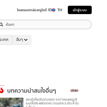
TH
เข้าสู่ระบบ
โหลดแอป
กล่องทรูไอดี ทีวี
ระเทศ
อื่นๆ
บทความน่าสนใจอื่นๆ
สอนมือใหม่ขับรถบรรทุก ระหว่างขนผงปูนซิ
เมนต์ไปส่ง พลัดตกเหว ถนนสาย อ.เถิน-ลี้ ดับ