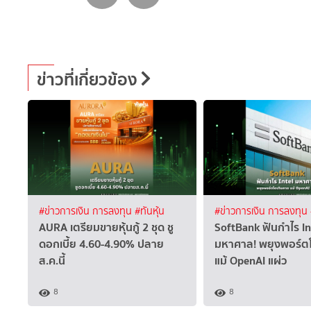
ข่าวที่เกี่ยวข้อง
#ข่าวการเงิน การลงทุน
#ทันหุ้น
#ข่าวการเงิน การลงทุน
AURA เตรียมขายหุ้นกู้ 2 ชุด ชู
SoftBank ฟันกำไร In
ดอกเบี้ย 4.60-4.90% ปลาย
มหาศาล! พยุงพอร์ต
ส.ค.นี้
แม้ OpenAI แผ่ว
8
8