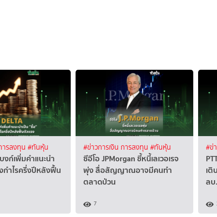
 การลงทุน
#ทันหุ้น
#ข่าวการเงิน การลงทุน
#ทันหุ้น
#ข่
บงก์เพิ่มคำแนะนำ
ซีอีโอ JPMorgan ชี้หนี้เลเวอเรจ
PT
องกำไรครึ่งปีหลังฟื้น
พุ่ง สื่อสัญญาณอาจมีคนทำ
เติบ
ตลาดป่วน
ลบ
7