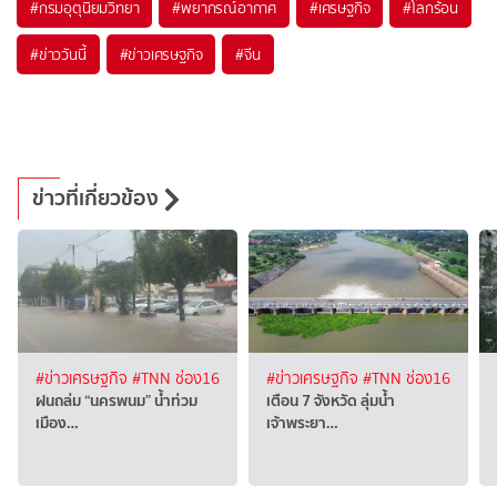
#
กรมอุตุนิยมวิทยา
#
พยากรณ์อากาศ
#
เศรษฐกิจ
#
โลกร้อน
#
ข่าววันนี้
#
ข่าวเศรษฐกิจ
#
จีน
ข่าวที่เกี่ยวข้อง
#ข่าวเศรษฐกิจ
#TNN ช่อง16
#ข่าวเศรษฐกิจ
#TNN ช่อง16
ฝนถล่ม “นครพนม” น้ำท่วม
เตือน 7 จังหวัด ลุ่มน้ำ
เมือง…
เจ้าพระยา…