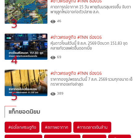
#ข่าวเศรษฐกิจ
#TNN ช่อง16
คาดการณ์อากาศ 15 วัน พายุดันมรสุมแรงขึ้น จับตา
พายุลูกใหม่อาจก่อตัวปลาย ส.ค.
3
46
#ข่าวเศรษฐกิจ
#TNN ช่อง16
หุ้นดาวโจนส์วันนี้ 8 ส.ค. 2569 ปิดบวก 151.83 จุด
คลายกังวลเฟดขึ้นดอกเบี้ย
4
69
#ข่าวเศรษฐกิจ
#TNN ช่อง16
ราคาทองรูปพรรณวันนี้ 7 ส.ค. 2569 รวมทุกขนาด เช็
กราคาทองแท่งล่าสุด
5
389
แท็กยอดนิยม
#
ย่อโลกเศรษฐกิจ
#
สภาพอากาศ
#
การตลาดเงินล้าน