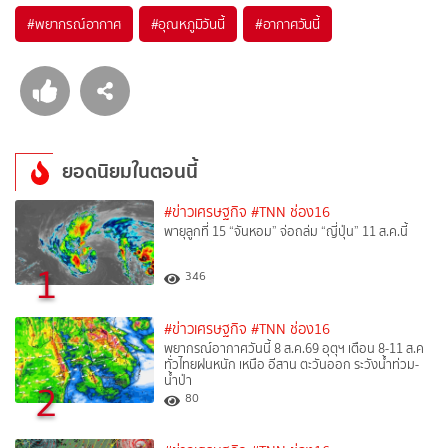
#
พยากรณ์อากาศ
#
อุณหภูมิวันนี้
#
อากาศวันนี้
ยอดนิยมในตอนนี้
#ข่าวเศรษฐกิจ
#TNN ช่อง16
พายุลูกที่ 15 “จันหอม” จ่อถล่ม “ญี่ปุ่น” 11 ส.ค.นี้
1
346
#ข่าวเศรษฐกิจ
#TNN ช่อง16
พยากรณ์อากาศวันนี้ 8 ส.ค.69 อุตุฯ เตือน 8-11 ส.ค
ทั่วไทยฝนหนัก เหนือ อีสาน ตะวันออก ระวังน้ำท่วม-
น้ำป่า
2
80