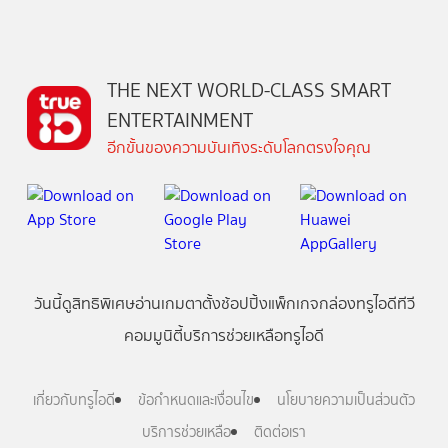
THE NEXT WORLD-CLASS SMART
ENTERTAINMENT
อีกขั้นของความบันเทิงระดับโลกตรงใจคุณ
วันนี้
ดู
สิทธิพิเศษ
อ่าน
เกม
ตาตั้ง
ช้อปปิ้ง
แพ็กเกจ
กล่องทรูไอดีทีวี
คอมมูนิตี้
บริการช่วยเหลือทรูไอดี
เกี่ยวกับทรูไอดี
ข้อกำหนดและเงื่อนไข
นโยบายความเป็นส่วนตัว
บริการช่วยเหลือ
ติดต่อเรา