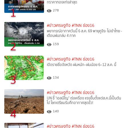
กราคาทองแท่งล่าสุด
1
278
#ข่าวเศรษฐกิจ
#TNN ช่อง16
พยากรณ์อากาศวันนี้ 6 ส.ค. 69 พายุคูจิระ ไม่เข้าไทย -
เตือนฝนถล่ม 4 ภาค
2
159
#ข่าวเศรษฐกิจ
#TNN ช่อง16
เปิดรายชื่อจังหวัด ฝนหนัก–ฝนน้อย 6–12 ส.ค. นี้
3
134
#ข่าวเศรษฐกิจ
#TNN ช่อง16
UN ชี้ "เอลนีโญ" เร่งเครื่อง แรงขึ้นตั้งแต่ส.ค.นี้เป็นต้น
ไป โลกเตรียมรับศึกอากาศสุดขั้ว!
4
140
#ข่าวเศรษฐกิจ
#TNN ช่อง16