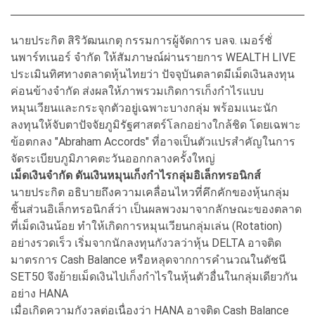
นายประกิต สิริวัฒนเกตุ กรรมการผู้จัดการ บลจ. เมอร์ชั่
นพาร์ทเนอร์ จำกัด ให้สัมภาษณ์ผ่านรายการ WEALTH LIVE
ประเมินทิศทางตลาดหุ้นไทยว่า ปัจจุบันตลาดมีเม็ดเงินลงทุน
ค่อนข้างจำกัด ส่งผลให้ภาพรวมเกิดการเก็งกำไรแบบ
หมุนเวียนและกระจุกตัวอยู่เฉพาะบางกลุ่ม พร้อมแนะนัก
ลงทุนให้จับตาปัจจัยภูมิรัฐศาสตร์โลกอย่างใกล้ชิด โดยเฉพาะ
ข้อตกลง "Abraham Accords" ที่อาจเป็นตัวแปรสำคัญในการ
จัดระเบียบภูมิภาคตะวันออกกลางครั้งใหญ่
เม็ดเงินจำกัด ดันเงินหมุนเก็งกำไรกลุ่มอิเล็กทรอนิกส์
นายประกิต อธิบายถึงความเคลื่อนไหวที่คึกคักของหุ้นกลุ่ม
ชิ้นส่วนอิเล็กทรอนิกส์ว่า เป็นผลพวงมาจากลักษณะของตลาด
ที่เม็ดเงินน้อย ทำให้เกิดการหมุนเวียนกลุ่มเล่น (Rotation)
อย่างรวดเร็ว เริ่มจากนักลงทุนกังวลว่าหุ้น DELTA อาจติด
มาตรการ Cash Balance หรือหลุดจากการคำนวณในดัชนี
SET50 จึงย้ายเม็ดเงินไปเก็งกำไรในหุ้นตัวอื่นในกลุ่มเดียวกัน
อย่าง HANA
เมื่อเกิดความกังวลต่อเนื่องว่า HANA อาจติด Cash Balance