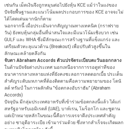
เช่นกัน เม็ดเงินจึงถูกหมุนต่อไปยังหุ้น KCE แม้ว่าในแง่ของ
ปัจจัยพื้นฐานและแนวโน้มผลประกอบการของ KCE อาจจะไม่
ได้โดดเด่นมากนักก็ตาม
นอกจากนี้ เมื่อประเมินจากสัญญาณทางเทคนิค (กราฟราย
วัน) ยังพบหุ้นกลุ่มอื่นที่น่าสนใจและมีแนวโน้มเชิงบวก เช่น
GULF และ WHA ซึ่งมีลักษณะการสร้างฐานที่แข็งแกร่ง และ
เตรียมตัวทะลุแนวต้าน (Breakout) เพื่อปรับตัวสูงขึ้นใน
ลักษณะคล้ายคลึงกัน
จับตา Abraham Accords ตัวแปรจัดระเบียบตะวันออกกลาง
ในด้านปัจจัยต่างประเทศ นอกเหนือจากการรอดูท่าทีของ
ธนาคารกลางหลายแห่งที่ยังคงชะลอการลดดอกเบี้ย ประเด็น
สำคัญระดับมหภาคที่ต้องติดตามคือความพยายามของ โดนั
ลด์ ทรัมป์ ในการผลักดัน "ข้อตกลงอับราฮัม" (Abraham
Accords)
ปัจจุบัน มีกลุ่มประเทศอาหรับที่เข้าร่วมข้อตกลงนี้แล้ว ได้แก่
สหรัฐอาหรับเอมิเรตส์ (UAE), บาห์เรน, โมร็อกโก และซูดาน
แต่เป้าหมายหลักในขณะนี้คือการเจรจาดึงประเทศสำคัญ
อย่าง ซาอุดีอาระเบีย เข้ามาร่วมด้วย ซึ่งหากสำเร็จจะเกิดผลก