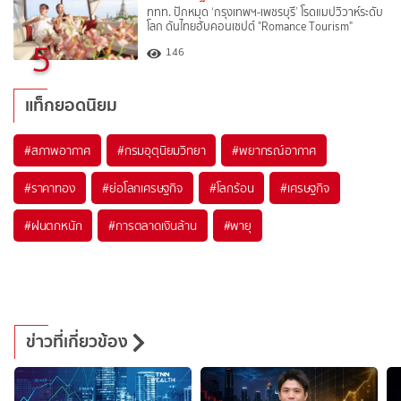
ททท. ปักหมุด ‘กรุงเทพฯ-เพชรบุรี’ โรดแมปวิวาห์ระดับ
โลก ดันไทยฮับคอนเซปต์ "Romance Tourism"
5
146
แท็กยอดนิยม
#
สภาพอากาศ
#
กรมอุตุนิยมวิทยา
#
พยากรณ์อากาศ
#
ราคาทอง
#
ย่อโลกเศรษฐกิจ
#
โลกร้อน
#
เศรษฐกิจ
#
ฝนตกหนัก
#
การตลาดเงินล้าน
#
พายุ
ข่าวที่เกี่ยวข้อง