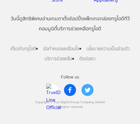
วันนี้
ดู
สิทธิพิเศษ
อ่าน
เกม
ตาตั้ง
ช้อปปิ้ง
แพ็กเกจ
กล่องทรูไอดีทีวี
คอมมูนิตี้
บริการช่วยเหลือทรูไอดี
เกี่ยวกับทรูไอดี
ข้อกำหนดและเงื่อนไข
นโยบายความเป็นส่วนตัว
บริการช่วยเหลือ
ติดต่อเรา
Follow us
Copyright © True Digital Group Company Limited.
All rights reserved