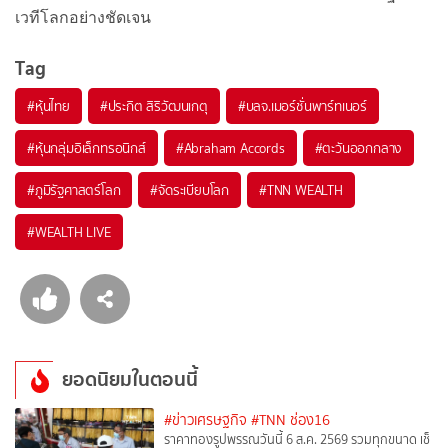
เวทีโลกอย่างชัดเจน
Tag
#
หุ้นไทย
#
ประกิต สิริวัฒนเกตุ
#
บลจ.เมอร์ชั่นพาร์ทเนอร์
#
หุ้นกลุ่มอิเล็กทรอนิกส์
#
Abraham Accords
#
ตะวันออกกลาง
#
ภูมิรัฐศาสตร์โลก
#
จัดระเบียบโลก
#
TNN WEALTH
#
WEALTH LIVE
ยอดนิยมในตอนนี้
#ข่าวเศรษฐกิจ
#TNN ช่อง16
ราคาทองรูปพรรณวันนี้ 6 ส.ค. 2569 รวมทุกขนาด เช็