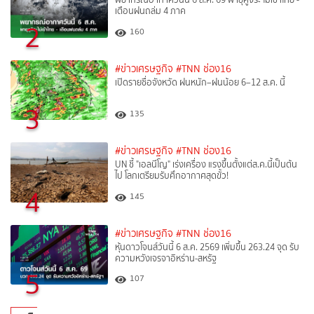
เตือนฝนถล่ม 4 ภาค
2
160
#ข่าวเศรษฐกิจ
#TNN ช่อง16
เปิดรายชื่อจังหวัด ฝนหนัก–ฝนน้อย 6–12 ส.ค. นี้
3
135
#ข่าวเศรษฐกิจ
#TNN ช่อง16
UN ชี้ "เอลนีโญ" เร่งเครื่อง แรงขึ้นตั้งแต่ส.ค.นี้เป็นต้น
ไป โลกเตรียมรับศึกอากาศสุดขั้ว!
4
145
#ข่าวเศรษฐกิจ
#TNN ช่อง16
หุ้นดาวโจนส์วันนี้ 6 ส.ค. 2569 เพิ่มขึ้น 263.24 จุด รับ
ความหวังเจรจาอิหร่าน-สหรัฐ
5
107