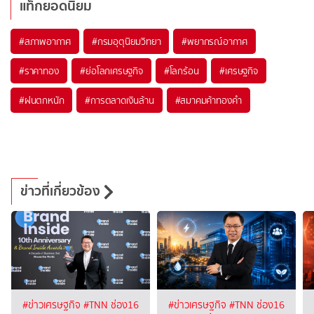
แท็กยอดนิยม
#
สภาพอากาศ
#
กรมอุตุนิยมวิทยา
#
พยากรณ์อากาศ
#
ราคาทอง
#
ย่อโลกเศรษฐกิจ
#
โลกร้อน
#
เศรษฐกิจ
#
ฝนตกหนัก
#
การตลาดเงินล้าน
#
สมาคมค้าทองคำ
ข่าวที่เกี่ยวข้อง
#ข่าวเศรษฐกิจ
#TNN ช่อง16
#ข่าวเศรษฐกิจ
#TNN ช่อง16