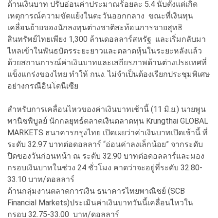
ด้านเงินบาท ปรับอ่อนค่าประมาณร้อยละ 5.4 นับตั้งแต่เกิด
เหตุการณ์ความขัดแย้งในตะวันออกกลาง ขณะที่เงินทุน
เคลื่อนย้ายของนักลงทุนต่างชาติสะท้อนการขายสุทธิ
สินทรัพย์ไทยเพียง 1,300 ล้านดอลลาร์สหรัฐ และเริ่มกลับมา
ไหลเข้าในพันธบัตรระยะยาวและตลาดหุ้นในระยะหลังแล้ว
ด้วยสถานการณ์ค่าเงินบาทและเสถียรภาพด้านต่างประเทศที่
แข็งแกร่งของไทย ทำให้ กนง. ไม่จำเป็นต้องเรียกประชุมพิเศษ
อย่างกรณีอินโดนีเซีย
สำหรับการเคลื่อนไหวของค่าเงินบาทเช้านี้ (11 มิ.ย.) นายพูน
พานิชพิบูลย์ นักกลยุทธ์ตลาดเงินตลาดทุน Krungthai GLOBAL
MARKETS ธนาคารกรุงไทย เปิดเผยว่าค่าเงินบาทเปิดเช้านี้ ที่
ระดับ 32.97 บาทต่อดอลลาร์ “อ่อนค่าลงเล็กน้อย” จากระดับ
ปิดของวันก่อนหน้า ณ ระดับ 32.90 บาทต่อดอลลาร์และมอง
กรอบเงินบาทในช่วง 24 ชั่วโมง คาดว่าจะอยู่ที่ระดับ 32.80-
33.10 บาท/ดอลลาร์
ด้านกลุ่มงานตลาดการเงิน ธนาคารไทยพาณิชย์ (SCB
Financial Markets)ประเมินค่าเงินบาทวันนี้เคลื่อนไหวใน
กรอบ 32.75-33.00 บาท/ดอลลาร์