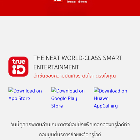
THE NEXT WORLD-CLASS SMART
ENTERTAINMENT
อีกขั้นของความบันเทิงระดับโลกตรงใจคุณ
วันนี้
ดู
สิทธิพิเศษ
อ่าน
เกม
ตาตั้ง
ช้อปปิ้ง
แพ็กเกจ
กล่องทรูไอดีทีวี
คอมมูนิตี้
บริการช่วยเหลือทรูไอดี