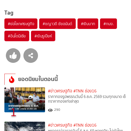
Tag
#
ย่อโลกเศรษฐกิจ
#
ชญาวดี ชัยอนันต์
#
เงินบาท
#
กนง.
#
อินโดนีเซีย
#
เงินรูเปียห์
ยอดนิยมในตอนนี้
#ข่าวเศรษฐกิจ
#TNN ช่อง16
ราคาทองรูปพรรณวันนี้ 6 ส.ค. 2569 รวมทุกขนาด เช็
กราคาทองแท่งล่าสุด
1
290
#ข่าวเศรษฐกิจ
#TNN ช่อง16
พยากรณ์อากาศวันนี้ 6 ส.ค. 69 พายุคูจิระ ไม่เข้าไทย -