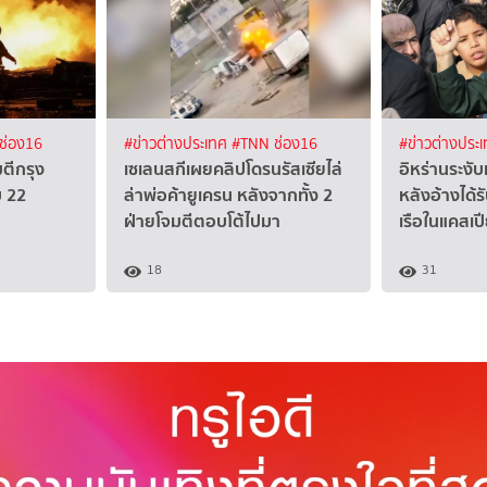
ช่อง16
#ข่าวต่างประเทศ
#TNN ช่อง16
#ข่าวต่างประ
มตีกรุง
เซเลนสกีเผยคลิปโดรนรัสเซียไล่
อิหร่านระงั
บ 22
ล่าพ่อค้ายูเครน หลังจากทั้ง 2
หลังอ้างได้
ฝ่ายโจมตีตอบโต้ไปมา
เรือในแคสเป
18
31