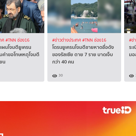
เทศ
#TNN ช่อง16
#ข่าวต่างประเทศ
#TNN ช่อง16
#ข่
บแผนโจมตียูเครน
โดรนยูเครนโจมตีชายหาดชื่อดัง
ระเ
รับคำขอโทษเหตุโจมตี
ของรัสเซีย ตาย 7 ราย บาดเจ็บ
มอส
ียน
กว่า 40 คน
30