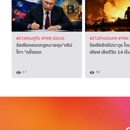
#ข่าวเศรษฐกิจ
#TNN ช่อง16
#ข่าวต่างประเทศ
#TNN 
รัสเซียคลอดกฎหมายคุม"คริป
รัสเซียยิงขีปนาวุธ โจ
โทฯ "ครั้งแรก
เคียฟ เสียชีวิต 14 เจ็
17
30