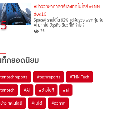
#ข่าววิทยาศาสตร์และเทคโนโลยี
#TNN
ช่อง16
5
SpaceX รายได้โต 92% แต่หุ้นร่วงเพราะทุ่มกับ
AI มากไป มีธุรกิจเดียวที่ได้กำไร ?
76
แท็กยอดนิยม
#
tnntechreports
#
techreports
#
TNN Tech
#
tnntech
#
AI
#
ข่าวไอที
#
ai
#
ข่าวเทคโนโลยี
#
แบไต๋
#
อวกาศ