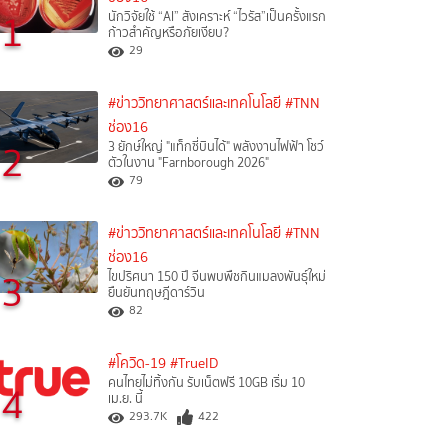
1
นักวิจัยใช้ “AI” สังเคราะห์ “ไวรัส”เป็นครั้งแรก
ก้าวสำคัญหรือภัยเงียบ?
29
#ข่าววิทยาศาสตร์และเทคโนโลยี
#TNN
ช่อง16
2
3 ยักษ์ใหญ่ "แท็กซี่บินได้" พลังงานไฟฟ้า โชว์
ตัวในงาน "Farnborough 2026"
79
#ข่าววิทยาศาสตร์และเทคโนโลยี
#TNN
ช่อง16
3
ไขปริศนา 150 ปี จีนพบพืชกินแมลงพันธุ์ใหม่
ยืนยันทฤษฎีดาร์วิน
82
#โควิด-19
#TrueID
คนไทยไม่ทิ้งกัน รับเน็ตฟรี 10GB เริ่ม 10
4
เม.ย. นี้
293.7K
422