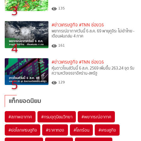
3
135
#ข่าวเศรษฐกิจ
#TNN ช่อง16
พยากรณ์อากาศวันนี้ 6 ส.ค. 69 พายุคูจิระ ไม่เข้าไทย -
เตือนฝนถล่ม 4 ภาค
4
161
#ข่าวเศรษฐกิจ
#TNN ช่อง16
หุ้นดาวโจนส์วันนี้ 6 ส.ค. 2569 เพิ่มขึ้น 263.24 จุด รับ
ความหวังเจรจาอิหร่าน-สหรัฐ
5
129
แท็กยอดนิยม
#
สภาพอากาศ
#
กรมอุตุนิยมวิทยา
#
พยากรณ์อากาศ
#
ย่อโลกเศรษฐกิจ
#
ราคาทอง
#
โลกร้อน
#
เศรษฐกิจ