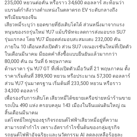
235,000 หยวนต่อคัน หรือราว 34,600 ดอลลาร์ สะท้อนว่า
แบรนด์กำลังวางตำแหน่งในตลาดรถ EV ระดับกลางถึง
พรีเมียมของจีน
เสียวหมี่ระบุว่า ยอดขายที่ยังเติบโตได้ ส่วนหนึ่งมาจากแรง
หนุนของรถรุ่นใหม่ YU7 แม้บริษัทจะลดการส่งมอบรถ SU7
รุ่นแรกลง โดย YU7 มียอดส่งมอบสะสมแตะ 232,000 คัน
ภายใน 10 เดือนหลังเปิดตัว ส่วน SU7 เจเนอเรชันใหม่ที่เปิดตัว
ในเดือนมีนาคม มียอดคำสั่งซื้อแบบยืนยันแล้วมากกว่า
80,000 คัน ณ วันที่ 6 พฤษภาคม
ด้านราคา รุ่น YU7 GT ที่เพิ่งเปิดตัวเมื่อวันที่ 21 พฤษภาคม ตั้ง
ราคาเริ่มต้นที่ 389,900 หยวน หรือประมาณ 57,300 ดอลลาร์
ส่วน YU7 รุ่นมาตรฐาน เริ่มต้นที่ 233,500 หยวน หรือราว
34,300 ดอลลาร์
เพื่อรองรับการเติบโต เสียวหมี่ได้ขยายเครือข่ายหน้าร้านขาย
รถเป็น 490 แห่ง ครอบคลุม 143 เมืองในจีนแผ่นดินใหญ่ ณ
สิ้นเดือนมีนาคม
แต่โจทย์ใหญ่ของธุรกิจรถยนต์ไฟฟ้าเสียวหมี่อยู่ที่ความ
สามารถทำกำไร เพราะอัตรากำไรขั้นต้นของกลุ่มธุรกิจ
รถยนต์ไฟฟ้าอัจฉริยะและนวัตกรรม AI ลดลงเหลือร้อยละ