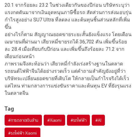
20.1 จากร้อยละ 23.2 ในช่วงเดียวกันของปีก่อน บริษัทระบุว่า
แรงกดดันมาจากเงินอุดหนุนภาษีซื้อรถ สัดส่วนการส่งมอบรุ่น
กำไรสูงอย่าง SU7 Ultra ที่ลดลง และต้นทุนชิ้นส่วนหลักที่เพิ่ม
ขึ้น
อย่างไรก็ตาม สัญญาณยอดขายระยะสั้นยังแข็งแรง โดยเดือน
เมษายนที่ผ่านมา เสียวหมี่ขายรถได้ 36,702 คัน เพิ่มขึ้นร้อย
ละ 28.4 เมื่อเทียบกับปีก่อน และเพิ่มขึ้นถึงร้อยละ 71.2 จาก
เดือนก่อนหน้า
ภาพรวมจึงสะท้อนว่า เสียวหมี่กำลังเร่งสร้างฐานในตลาด
รถยนต์ไฟฟ้าจีนได้อย่างรวดเร็ว แต่คำถามสำคัญยังอยู่ที่ว่า
บริษัทจะเปลี่ยนยอดขายที่เติบโต ให้กลายเป็นกำไรจริงได้เร็ว
แค่ไหน ท่ามกลางการแข่งขันราคาและต้นทุน EV ที่ยังรุนแรง
ในตลาดจีน
Tag
#
การตลาดเงินล้าน
#
Xiaomi
#
รถไฟฟ้า
#
AI
#
รถไฟฟ้า Xiaomi