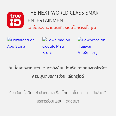
THE NEXT WORLD-CLASS SMART
ENTERTAINMENT
อีกขั้นของความบันเทิงระดับโลกตรงใจคุณ
วันนี้
ดู
สิทธิพิเศษ
อ่าน
เกม
ตาตั้ง
ช้อปปิ้ง
แพ็กเกจ
กล่องทรูไอดีทีวี
คอมมูนิตี้
บริการช่วยเหลือทรูไอดี
เกี่ยวกับทรูไอดี
ข้อกำหนดและเงื่อนไข
นโยบายความเป็นส่วนตัว
บริการช่วยเหลือ
ติดต่อเรา