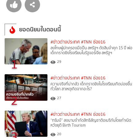
ยอดนิยมในตอนนี้
#ข่าวต่างประเทศ
#TNN ช่อง16
ลงโทษผู้ปกครองมือปืน สหรัฐฯ ตัดสินจำคุก 15 ปี พ่อ
เด็กกราดยิงโรงเรียนในรัฐจอร์เจีย สหรัฐฯ
1
29
#ข่าวต่างประเทศ
#TNN ช่อง16
ความจริงที่น่ากลัว เด็กกราดยิงในโรงเรียนเกิดบ่อยขึ้น
ทั่วโลก สาเหตุเกิดจากอะไร?
2
27
#ข่าวต่างประเทศ
#TNN ช่อง16
“ทรัมป์” ลงนามจำกัดสิทธิสัญชาติอเมริกันโดยกำเนิด
หวังยุติ Birth Tourism
3
20