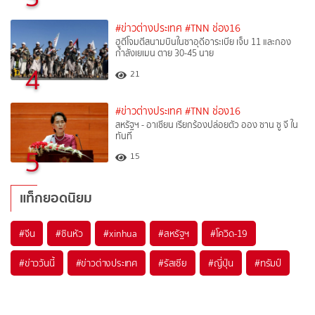
#ข่าวต่างประเทศ
#TNN ช่อง16
ฮูตีโจมตีสนามบินในซาอุดีอาระเบีย เจ็บ 11 และกอง
กำลังเยเมน ตาย 30-45 นาย
4
21
#ข่าวต่างประเทศ
#TNN ช่อง16
สหรัฐฯ - อาเซียน เรียกร้องปล่อยตัว ออง ซาน ซู จี ใน
ทันที
5
15
แท็กยอดนิยม
#
จีน
#
ซินหัว
#
xinhua
#
สหรัฐฯ
#
โควิด-19
#
ข่าววันนี้
#
ข่าวต่างประเทศ
#
รัสเซีย
#
ญี่ปุ่น
#
ทรัมป์