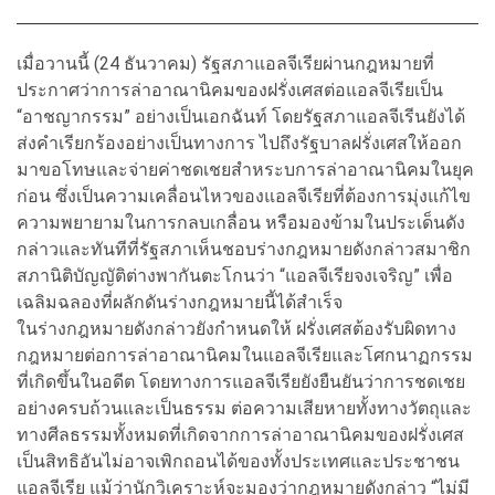
เมื่อวานนี้ (24 ธันวาคม) รัฐสภาแอลจีเรียผ่านกฎหมายที่
ประกาศว่าการล่าอาณานิคมของฝรั่งเศสต่อแอลจีเรียเป็น
“อาชญากรรม” อย่างเป็นเอกฉันท์ โดยรัฐสภาแอลจีเรีนยังได้
ส่งคำเรียกร้องอย่างเป็นทางการ ไปถึงรัฐบาลฝรั่งเศสให้ออก
มาขอโทษและจ่ายค่าชดเชยสำหระบการล่าอาณานิคมในยุค
ก่อน ซึ่งเป็นความเคลื่อนไหวของแอลจีเรียที่ต้องการมุ่งแก้ไข
ความพยายามในการกลบเกลื่อน หรือมองข้ามในประเด็นดัง
กล่าวและทันทีที่รัฐสภาเห็นชอบร่างกฎหมายดังกล่าวสมาชิก
สภานิติบัญญัติต่างพากันตะโกนว่า “แอลจีเรียจงเจริญ” เพื่อ
เฉลิมฉลองที่ผลักดันร่างกฎหมายนี้ได้สำเร็จ
ในร่างกฎหมายดังกล่าวยังกำหนดให้ ฝรั่งเศสต้องรับผิดทาง
กฎหมายต่อการล่าอาณานิคมในแอลจีเรียและโศกนาฏกรรม
ที่เกิดขึ้นในอดีต โดยทางการแอลจีเรียยังยืนยันว่าการชดเชย
อย่างครบถ้วนและเป็นธรรม ต่อความเสียหายทั้งทางวัตถุและ
ทางศีลธรรมทั้งหมดที่เกิดจากการล่าอาณานิคมของฝรั่งเศส
เป็นสิทธิอันไม่อาจเพิกถอนได้ของทั้งประเทศและประชาชน
แอลจีเรีย แม้ว่านักวิเคราะห์จะมองว่ากฎหมายดังกล่าว “ไม่มี