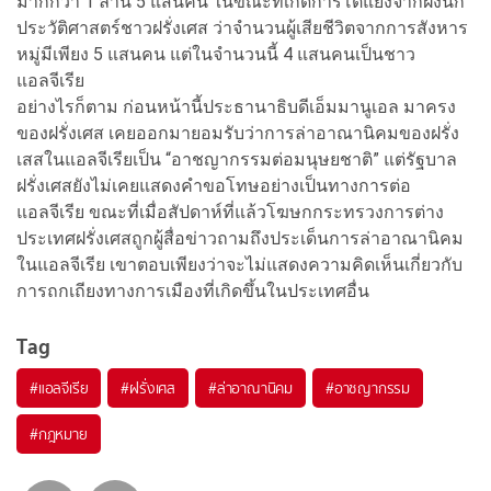
มากกว่า 1 ล้าน 5 แสนคน ในขณะที่เกิดการโต้แย้งจากฝั่งนัก
ประวัติศาสตร์ชาวฝรั่งเศส ว่าจำนวนผู้เสียชีวิตจากการสังหาร
หมู่มีเพียง 5 แสนคน แต่ในจำนวนนี้ 4 แสนคนเป็นชาว
แอลจีเรีย
อย่างไรก็ตาม ก่อนหน้านี้ประธานาธิบดีเอ็มมานูเอล มาครง
ของฝรั่งเศส เคยออกมายอมรับว่าการล่าอาณานิคมของฝรั่ง
เสสในแอลจีเรียเป็น “อาชญากรรมต่อมนุษยชาติ” แต่รัฐบาล
ฝรั่งเศสยังไม่เคยแสดงคำขอโทษอย่างเป็นทางการต่อ
แอลจีเรีย ขณะที่เมื่อสัปดาห์ที่แล้วโฆษกกระทรวงการต่าง
ประเทศฝรั่งเศสถูกผู้สื่อข่าวถามถึงประเด็นการล่าอาณานิคม
ในแอลจีเรีย เขาตอบเพียงว่าจะไม่แสดงความคิดเห็นเกี่ยวกับ
การถกเถียงทางการเมืองที่เกิดขึ้นในประเทศอื่น
Tag
#
แอลจีเรีย
#
ฝรั่งเศส
#
ล่าอาณานิคม
#
อาชญากรรม
#
กฎหมาย