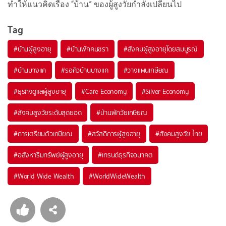
ทำให้แนวคิดเรื่อง “บ้าน” ของผู้สูงวัยกำลังเปลี่ยนไป
Tag
#
บ้านผู้สูงอายุ
#
บ้านพักคนชรา
#
สังคมผู้สูงอายุโดยสมบูรณ์
#
บ้านบางแค
#
รอคิวบ้านบางแค
#
วางแผนเกษียณ
#
ธุรกิจดูแลผู้สูงอายุ
#
Care Economy
#
Silver Economy
#
สังคมสูงวัยระดับสุดยอด
#
บ้านพักวัยเกษียณ
#
การเตรียมตัวเกษียณ
#
สวัสดิการผู้สูงอายุ
#
สังคมสูงวัย ไทย
#
อสังหาริมทรัพย์ผู้สูงอายุ
#
เทรนด์ธุรกิจอนาคต
#
World Wide Wealth
#
WorldWideWealth