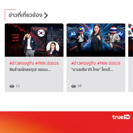
ข่าวที่เกี่ยวข้อง
#ข่าวเศรษฐกิจ
#TNN ช่อง16
#ข่าวเศรษฐกิจ
#TNN ช่อง16
ฝันร้ายนักลงทุน! ถอดบ…
"มาเลเซีย VS ไทย" ใครคื…
12
38