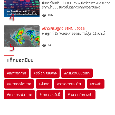
หุ้นดาวโจนส์วันนี้ 7 ส.ค. 2569 ปิดร่วงแรง 464.02 จุด
ราคาน้ำมันปรับตัวขึ้นตลาดวิตกกังวลเงินเฟ้อ
4
106
#ข่าวเศรษฐกิจ
#TNN ช่อง16
พายุลูกที่ 15 “จันหอม” จ่อถล่ม “ญี่ปุ่น” 11 ส.ค.นี้
5
74
แท็กยอดนิยม
#
สภาพอากาศ
#
ย่อโลกเศรษฐกิจ
#
กรมอุตุนิยมวิทยา
#
พยากรณ์อากาศ
#
ฝนตก
#
การตลาดเงินล้าน
#
ทองคำ
#
คาดการณ์อากาศ
#
ราคาทองวันนี้
#
สมาคมค้าทองคำ