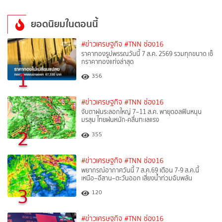
ยอดนิยมในตอนนี้
#ข่าวเศรษฐกิจ
#TNN ช่อง16
ราคาทองรูปพรรณวันนี้ 7 ส.ค. 2569 รวมทุกขนาด เช็
กราคาทองแท่งล่าสุด
1
356
#ข่าวเศรษฐกิจ
#TNN ช่อง16
จับตาฝนระลอกใหญ่ 7–11 ส.ค. พายุดอลฟินหนุน
มรสุม ไทยฝนหนัก-คลื่นทะเลแรง
2
355
#ข่าวเศรษฐกิจ
#TNN ช่อง16
พยากรณ์อากาศวันนี้ 7 ส.ค.69 เตือน 7-9 ส.ค.นี้
เหนือ–อีสาน–ตะวันออก เสี่ยงน้ำท่วมฉับพลัน
3
120
#ข่าวเศรษฐกิจ
#TNN ช่อง16