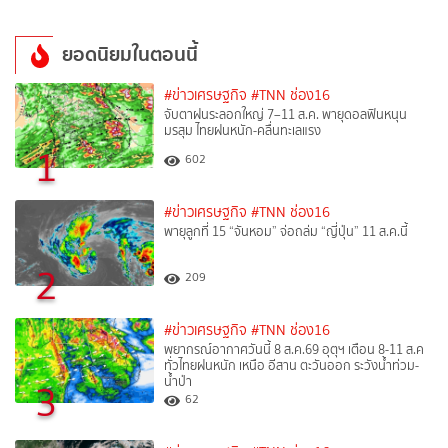
ยอดนิยมในตอนนี้
#ข่าวเศรษฐกิจ
#TNN ช่อง16
จับตาฝนระลอกใหญ่ 7–11 ส.ค. พายุดอลฟินหนุน
มรสุม ไทยฝนหนัก-คลื่นทะเลแรง
1
602
#ข่าวเศรษฐกิจ
#TNN ช่อง16
พายุลูกที่ 15 “จันหอม” จ่อถล่ม “ญี่ปุ่น” 11 ส.ค.นี้
2
209
#ข่าวเศรษฐกิจ
#TNN ช่อง16
พยากรณ์อากาศวันนี้ 8 ส.ค.69 อุตุฯ เตือน 8-11 ส.ค
ทั่วไทยฝนหนัก เหนือ อีสาน ตะวันออก ระวังน้ำท่วม-
น้ำป่า
3
62