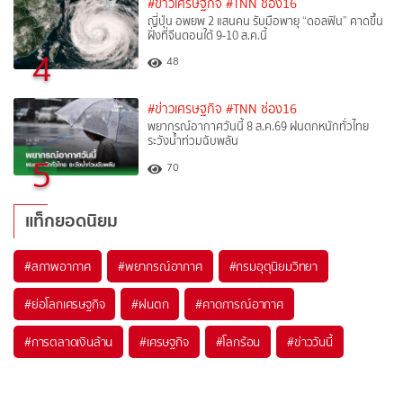
#ข่าวเศรษฐกิจ
#TNN ช่อง16
ญี่ปุ่น อพยพ 2 แสนคน รับมือพายุ “ดอลฟิน” คาดขึ้น
ฝั่งที่จีนตอนใต้ 9-10 ส.ค.นี้
4
48
#ข่าวเศรษฐกิจ
#TNN ช่อง16
พยากรณ์อากาศวันนี้ 8 ส.ค.69 ฝนตกหนักทั่วไทย
ระวังน้ำท่วมฉับพลัน
5
70
แท็กยอดนิยม
#
สภาพอากาศ
#
พยากรณ์อากาศ
#
กรมอุตุนิยมวิทยา
#
ย่อโลกเศรษฐกิจ
#
ฝนตก
#
คาดการณ์อากาศ
#
การตลาดเงินล้าน
#
เศรษฐกิจ
#
โลกร้อน
#
ข่าววันนี้