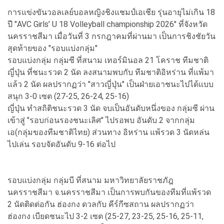
การแข่งขันวอลเลย์บอลหญิงชิงแชมป์เอเชีย รุ่นอายุไม่เกิน 18
ปี "AVC Girls’ U 18 Volleyball championship 2026" ที่จังหวัด
นครราชสีมา เมื่อวันที่ 3 กรกฎาคมที่ผ่านมา เป็นการชิงชัยวัน
สุดท้ายของ "รอบแบ่งกลุ่ม"
รอบแบ่งกลุ่ม กลุ่มซี ที่สนาม เทอร์มินอล 21 โคราช ทีมชาติ
ญี่ปุ่น ที่ชนะรวด 2 นัด ลงสนามพบกับ ทีมชาติอิหร่าน ที่แพ้มา
แล้ว 2 นัด ผลปรากฏว่า "สาวญี่ปุ่น" เป็นฝ่ายเอาชนะไปได้แบบ
สนุก 3-0 เซต (27-25, 26-24, 25-16)
ญี่ปุ่น ทำสถิติชนะรวด 3 นัด จบเป็นอันดับหนึ่งของ กลุ่มซี ผ่าน
เข้าสู่ "รอบก่อนรองชนะเลิศ" ไปรอพบ อันดับ 2 จากกลุ่ม
เอ(กลุ่มของทีมชาติไทย) ส่วนทาง อิหร่าน แพ้รวด 3 นัดหล่น
ไปเล่น รอบจัดอันดับ 9-16 ต่อไป
รอบแบ่งกลุ่ม กลุ่มบี ที่สนาม มหาวิทยาลัยราชภัฎ
นครราชสีมา จ.นครราชสีมา เป็นการพบกันของทีมที่แพ้รวด
2 นัดติดต่อกัน ฮ่องกง ดวลกับ คีร์กีซสถาน ผลปรากฏว่า
ฮ่องกง เบียดชนะไป 3-2 เซต (25-27, 23-25, 25-16, 25-11,