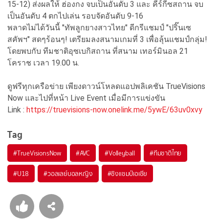
15-12) ส่งผลให้ ฮ่องกง จบเป็นอันดับ 3 และ คีร์กีซสถาน จบ
เป็นอันดับ 4 ตกไปเล่น รอบจัดอันดับ 9-16
พลาดไม่ได้วันนี้ "ทัพลูกยางสาวไทย" ดีกรีแชมป์ "ปริ๊นเซ
สคัพฯ" สดๆร้อนๆ! เตรียมลงสนามเกมที่ 3 เพื่อลุ้นแชมป์กลุ่ม!
โดยพบกับ ทีมชาติอุซเบกิสถาน ที่สนาม เทอร์มินอล 21
โคราช เวลา 19.00 น.
ดูฟรีทุกเครือข่าย เพียงดาวน์โหลดแอปพลิเคชัน TrueVisions
Now และไปที่หน้า Live Event เมื่อมีการแข่งขัน
Link :
https://truevisions-now.onelink.me/5ywE/63uv0xvy
Tag
#
TrueVisionsNow
#
AVC
#
Volleyball
#
ทีมชาติไทย
#
U18
#
วอลเลย์บอลหญิง
#
ชิงแชมป์เอเชีย