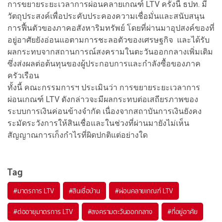
การขยายระยะเวลาการผ่อนคลายเกณฑ์ LTV ครั้งนี้ ธปท. มี
วัตถุประสงค์เพื่อประคับประคองความเชื่อมั่นและสนับสนุน
การฟื้นตัวของภาคอสังหาริมทรัพย์ โดยที่ผ่านมาอุปสงค์ของที่
อยู่อาศัยยังอ่อนแอตามการชะลอตัวของเศรษฐกิจ และได้รับ
ผลกระทบจากสถานการณ์สงครามในตะวันออกกลางเพิ่มเติม
ซึ่งส่งผลต่อต้นทุนของผู้ประกอบการและกำลังซื้อของภาค
ครัวเรือน
ทั้งนี้ คณะกรรมการฯ ประเมินว่า การขยายระยะเวลาการ
ผ่อนเกณฑ์ LTV ดังกล่าวจะมีผลกระทบต่อเสถียรภาพของ
ระบบการเงินค่อนข้างจำกัด เนื่องจากสถาบันการเงินยังคง
ระมัดระวังการให้สินเชื่อและในช่วงที่ผ่านมายังไม่เห็น
สัญญาณการเก็งกำไรที่ผิดปกติแต่อย่างใด
Tag
#
มาตรการ LTV
#
สินเชื่อบ้าน
#
ผ่อนคลายเกณฑ์ LTV
#
ต่ออายุมาตรการ LTV
#
สงครามตะวันออกกลาง
#
ที่อยู่อาศัย