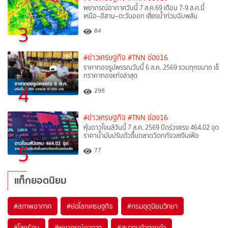
พยากรณ์อากาศวันนี้ 7 ส.ค.69 เตือน 7-9 ส.ค.นี้
เหนือ–อีสาน–ตะวันออก เสี่ยงน้ำท่วมฉับพลัน
3
84
#ข่าวเศรษฐกิจ
#TNN ช่อง16
ราคาทองรูปพรรณวันนี้ 6 ส.ค. 2569 รวมทุกขนาด เช็
กราคาทองแท่งล่าสุด
4
298
#ข่าวเศรษฐกิจ
#TNN ช่อง16
หุ้นดาวโจนส์วันนี้ 7 ส.ค. 2569 ปิดร่วงแรง 464.02 จุด
ราคาน้ำมันปรับตัวขึ้นตลาดวิตกกังวลเงินเฟ้อ
5
77
แท็กยอดนิยม
#
สภาพอากาศ
#
ย่อโลกเศรษฐกิจ
#
กรมอุตุนิยมวิทยา
#
โลกร้อน
#
พยากรณ์อากาศ
#
สมาคมค้าทองคำ