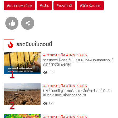
#
ธนาคารพาณิชย์
#
ธปท.
#
แบงก์ชาติ
#
วิทัย รัตนากร
ยอดนิยมในตอนนี้
#ข่าวเศรษฐกิจ
#TNN ช่อง16
ราคาทองรูปพรรณวันนี้ 7 ส.ค. 2569 รวมทุกขนาด เช็
กราคาทองแท่งล่าสุด
1
330
#ข่าวเศรษฐกิจ
#TNN ช่อง16
UN ชี้ "เอลนีโญ" เร่งเครื่อง แรงขึ้นตั้งแต่ส.ค.นี้เป็นต้น
ไป โลกเตรียมรับศึกอากาศสุดขั้ว!
2
179
#ข่าวเศรษฐกิจ
#TNN ช่อง16