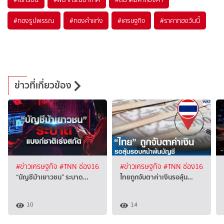
#
ทองรูปพรรณ
#
ทองคำแท่ง
#
เศรษฐกิจ
#
ราคาทองวันนี้
ข่าวที่เกี่ยวข้อง
#ข่าวเศรษฐกิจ
#TNN ช่อง16
#ข่าวเศรษฐกิจ
#TNN ช่อง16
“บัญชีม้าเยาวชน” ระบาด…
ไทยถูกจับตาค่าเงินรอลุ้น…
10
14