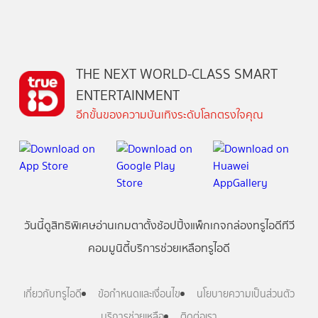
THE NEXT WORLD-CLASS SMART
ENTERTAINMENT
อีกขั้นของความบันเทิงระดับโลกตรงใจคุณ
วันนี้
ดู
สิทธิพิเศษ
อ่าน
เกม
ตาตั้ง
ช้อปปิ้ง
แพ็กเกจ
กล่องทรูไอดีทีวี
คอมมูนิตี้
บริการช่วยเหลือทรูไอดี
เกี่ยวกับทรูไอดี
ข้อกำหนดและเงื่อนไข
นโยบายความเป็นส่วนตัว
บริการช่วยเหลือ
ติดต่อเรา