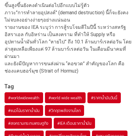
ขึ้นสูงขึ้นยังคงดำเนินต่อไปอีกแบบไม่รู้ตัว
ภาวะ"การทำลายอุปสงค์" (demand destruction) นี้ก็จะยังคง
ไม่จบลงอย่างง่ายๆอย่างแน่นอน
รายงานของ IEA ระบุว่า การสู้รบโจมตีในปีนี้ ระหว่างสหรัฐ
อิสราเอล กับอิหร่าน เป็นสงคราม ที่ทำให้ Supply หรือ
อุปทานน้ำมันทั่วโลก “หายไป” ถึง 10.1 ล้านบาร์เรลต่อวัน โดย
ล่าสุดเหลือเพียงแค่ 97 ล้านบาร์เรลต่อวัน ในเดือนมีนาคมที่
ผ่านมา
และยังมีปัญหาการขนส่งผ่าน “คอขวด” สำคัญของโลก คือ
ช่องแคบฮอร์มุซ (Strait of Hormuz)
Tag
#
worldwidewealth
#
world wide wealth
#
ราคาน้ำมันวันนี้
#
แนวโน้มราคาน้ำมัน
#
วิกฤตพลังงานโลก
#
สงครามกระทบเศรษฐกิจ
#
IEA เตือนราคาน้ำมัน
#
ดีมานด์น้ำมันลดลง
#
จุดเปลี่ยนพลังงานโลก
#
เศรษฐกิจถดถอย