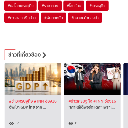
#
ย่อโลกเศรษฐกิจ
#
ราคาทอง
#
โลกร้อน
#
เศรษฐกิจ
#
การตลาดเงินล้าน
#
ฝนตกหนัก
#
สมาคมค้าทองคำ
ข่าวที่เกี่ยวข้อง
#ข่าวเศรษฐกิจ
#TNN ช่อง16
#ข่าวเศรษฐกิจ
#TNN ช่อง16
อัพเป้า GDP ไทย จาก …
"เกาหลีใต้พอร์ตแตก" เพราะ…
12
19