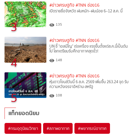
#ข่าวเศรษฐกิจ
#TNN ช่อง16
เปิดรายชื่อจังหวัด ฝนหนัก–ฝนน้อย 6–12 ส.ค. นี้
3
135
#ข่าวเศรษฐกิจ
#TNN ช่อง16
UN ชี้ "เอลนีโญ" เร่งเครื่อง แรงขึ้นตั้งแต่ส.ค.นี้เป็นต้น
ไป โลกเตรียมรับศึกอากาศสุดขั้ว!
4
148
#ข่าวเศรษฐกิจ
#TNN ช่อง16
หุ้นดาวโจนส์วันนี้ 6 ส.ค. 2569 เพิ่มขึ้น 263.24 จุด รับ
ความหวังเจรจาอิหร่าน-สหรัฐ
5
108
แท็กยอดนิยม
#
กรมอุตุนิยมวิทยา
#
สภาพอากาศ
#
พยากรณ์อากาศ