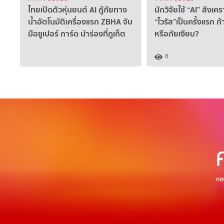
ไทยเปิดตัวหุ่นยนต์ AI กู้ภัยทาง
นักวิจัยใช้ “AI” สังเคร
น้ำอัตโนมัติเครื่องแรก ZBHA จับ
“ไวรัส”เป็นครั้งแรก 
มือซูเปอร์ การ์ด นำร่องที่ภูเก็ต
หรือภัยเงียบ?
8