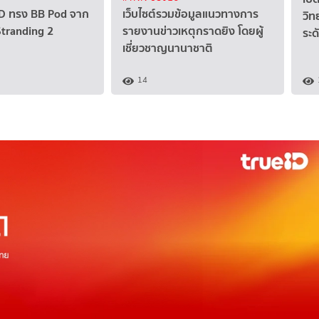
 CD ทรง BB Pod จาก
เว็บไซต์รวมข้อมูลแนวทางการ
วิ
Stranding 2
รายงานข่าวเหตุกราดยิง โดยผู้
ระด
เชี่ยวชาญนานาชาติ
14