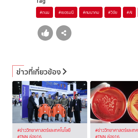
Tag
#
ถนน
#
เยอรมนี
#
คมนาคม
#
วิจัย
#
AI
ข่าวที่เกี่ยวข้อง
#ข่าววิทยาศาสตร์และเทคโนโลยี
#ข่าววิทยาศาสตร์และเทค
#TNN ช่อง16
#TNN ช่อง16