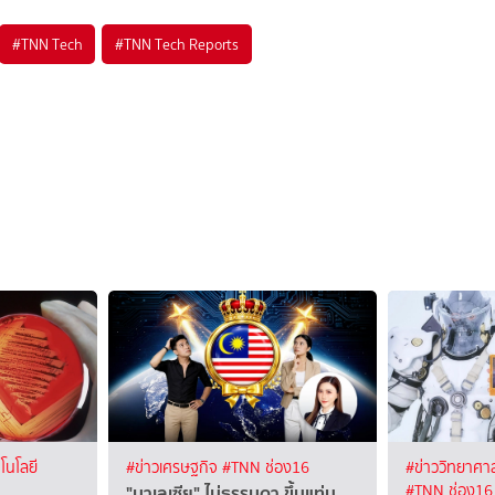
#
TNN Tech
#
TNN Tech Reports
โนโลยี
#ข่าวเศรษฐกิจ
#TNN ช่อง16
#ข่าววิทยาศาส
"มาเลเซีย" ไม่ธรรมดา ขึ้นแท่น
#TNN ช่อง16