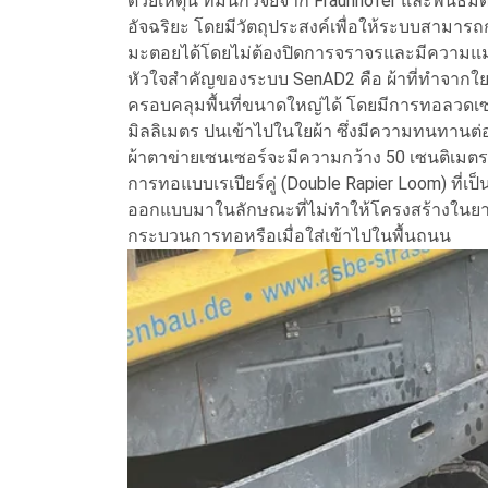
ด้วยเหตุนี้ ทีมนักวิจัยจาก Fraunhofer และพัน
อัจฉริยะ โดยมีวัตถุประสงค์เพื่อให้ระบบสาม
มะตอยได้โดยไม่ต้องปิดการจราจรและมีความแม่
หัวใจสำคัญของระบบ SenAD2 คือ ผ้าที่ทำจากใยป่
ครอบคลุมพื้นที่ขนาดใหญ่ได้ โดยมีการทอลวดเซน
มิลลิเมตร ปนเข้าไปในใยผ้า ซึ่งมีความทนทานต่อ
ผ้าตาข่ายเซนเซอร์จะมีความกว้าง 50 เซนติเมตร 
การทอแบบเรเปียร์คู่ (Double Rapier Loom) ที่เป
ออกแบบมาในลักษณะที่ไม่ทำให้โครงสร้างในยาง
กระบวนการทอหรือเมื่อใส่เข้าไปในพื้นถนน