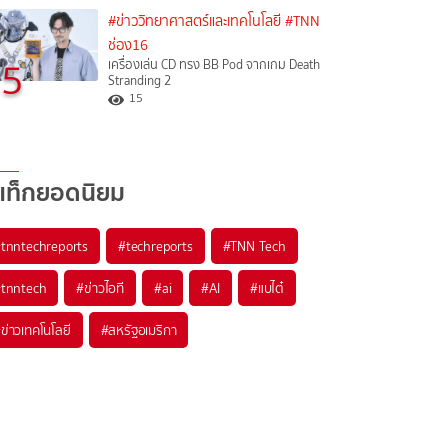
#ข่าววิทยาศาสตร์และเทคโนโลยี
#TNN
ช่อง16
5
เครื่องเล่น CD ทรง BB Pod จากเกม Death
Stranding 2
15
แท็กยอดนิยม
#
tnntechreports
#
techreports
#
TNN Tech
#
tnntech
#
ข่าวไอที
#
ai
#
AI
#
แบไต๋
#
ข่าวเทคโนโลยี
#
สหรัฐอเมริกา