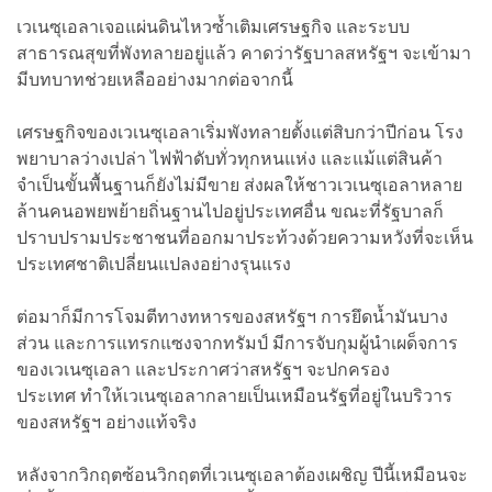
เวเนซุเอลาเจอแผ่นดินไหวซ้ำเติมเศรษฐกิจ และระบบ
สาธารณสุขที่พังทลายอยู่แล้ว คาดว่ารัฐบาลสหรัฐฯ จะเข้ามา
มีบทบาทช่วยเหลืออย่างมากต่อจากนี้
เศรษฐกิจของเวเนซุเอลาเริ่มพังทลายตั้งแต่สิบกว่าปีก่อน โรง
พยาบาลว่างเปล่า ไฟฟ้าดับทั่วทุกหนแห่ง และแม้แต่สินค้า
จำเป็นขั้นพื้นฐานก็ยังไม่มีขาย ส่งผลให้ชาวเวเนซุเอลาหลาย
ล้านคนอพยพย้ายถิ่นฐานไปอยู่ประเทศอื่น ขณะที่รัฐบาลก็
ปราบปรามประชาชนที่ออกมาประท้วงด้วยความหวังที่จะเห็น
ประเทศชาติเปลี่ยนแปลงอย่างรุนแรง
ต่อมาก็มีการโจมตีทางทหารของสหรัฐฯ การยึดน้ำมันบาง
ส่วน และการแทรกแซงจากทรัมป์ มีการจับกุมผู้นำเผด็จการ
ของเวเนซุเอลา และประกาศว่าสหรัฐฯ จะปกครอง
ประเทศ ทำให้เวเนซุเอลากลายเป็นเหมือนรัฐที่อยู่ในบริวาร
ของสหรัฐฯ อย่างแท้จริง
หลังจากวิกฤตซ้อนวิกฤตที่เวเนซุเอลาต้องเผชิญ ปีนี้เหมือนจะ