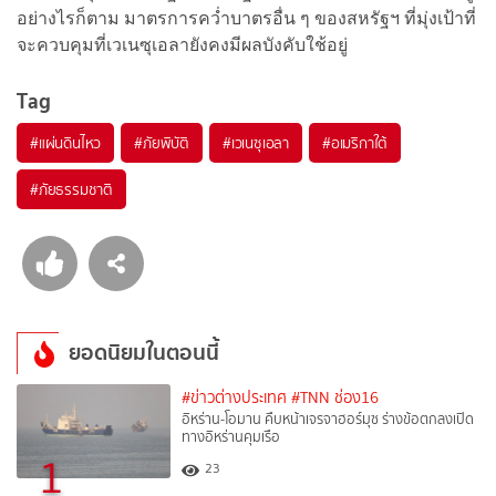
อย่างไรก็ตาม มาตรการคว่ำบาตรอื่น ๆ ของสหรัฐฯ ที่มุ่งเป้าที่
จะควบคุมที่เวเนซุเอลายังคงมีผลบังคับใช้อยู่
Tag
#
แผ่นดินไหว
#
ภัยพิบัติ
#
เวเนซุเอลา
#
อเมริกาใต้
#
ภัยธรรมชาติ
ยอดนิยมในตอนนี้
#ข่าวต่างประเทศ
#TNN ช่อง16
อิหร่าน-โอมาน คืบหน้าเจรจาฮอร์มุซ ร่างข้อตกลงเปิด
ทางอิหร่านคุมเรือ
1
23