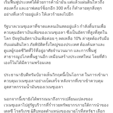
เริ่มฟื้นฟูประเทศได้ด้วยการค้าน้ำมัน แต่แล้วแผ่นดินไหวถึง
สองครั้ง และอาฟเตอร์ช็อกอีก 300 ครั้ง ก็ทำลายทุกสิ่งทุก
อย่างที่เลวร้ายอยู่แล้ว ให้เลวร้ายลงไปอีก
รัฐบาลเวเนซุเอลาที่ขาดแคลนเงินสดอยู่แล้ว กำลังดิ้นรนเพื่อ
ควบคุมอัตราเงินเฟ้อของเวเนซุเอลา ซึ่งเป็นอัตราที่สูงที่สุดใน
โลก ปัจจุบันอัตราเงินเฟ้อค่อย ๆ ลดเหลือ 10% ล่าสุดต้องรับมือ
กับแผ่นดินไหว ภัยพิบัติครั้งใหญ่ของประเทศ ต้องค้นหาและ
ดูแลผู้รอดชีวิตที่ไร้ที่อยู่อาศัยจำนวนมาก และการฟื้นฟู
สาธารณูปโภคพื้นฐานอีก เหมือนสร้างประเทศใหม่ โดยที่ตัว
เองก็ไม่ได้มีความพร้อมเลย
ประธานาธิบดีทรัมป์อาจเห็นวิกฤตนี้เป็นโอกาส ในการเข้ามา
ควบคุมเวเนซุเอลาอย่างเบ็ดเสร็จ หลังจากที่เขาเข้าควบคุม
อุตสาหกรรมน้ำมันของเวเนซุเอลา
นอกจากนี้เขายังได้พรรณนาถึงการเปลี่ยนแปลงของ
เวเนซุเอลาไปสู่รัฐบริวารที่ร่ำรวยทรัพยากรภายใต้การนำของ
เดลซี โรดริเกซ ผู้สืบทอดตำแหน่งของมาดูโรที่สหรัฐฯ เลือก