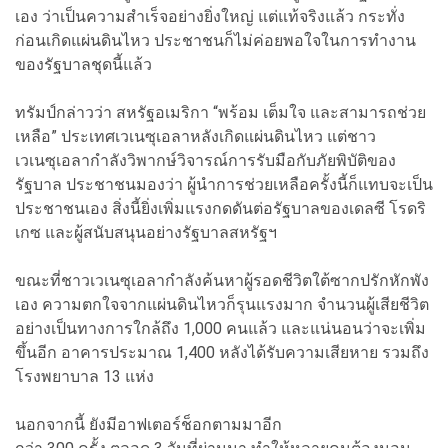
เอง ว่าเป็นความสำเร็จอย่างยิ่งใหญ่ แต่แท้จริงแล้ว กระทั่ง
ก่อนเกิดแผ่นดินไหว ประชาชนก็ไม่ค่อยพอใจในการทำงาน
ของรัฐบาลชุดนี้แล้ว
ทรัมป์กล่าวว่า สหรัฐอเมริกา “พร้อม เต็มใจ และสามารถช่วย
เหลือ” ประเทศเวเนซุเอลาหลังเกิดแผ่นดินไหว แต่ชาว
เวเนซุเอลากำลังวิพากษ์วิจารณ์การรับมือกับภัยพิบัติของ
รัฐบาล ประชาชนมองว่า ผู้นำการช่วยเหลือครั้งนี้ก็แทบจะเป็น
ประชาชนเอง สิ่งนี้ยิ่งเพิ่มแรงกดดันต่อรัฐบาลของเดลซี โรดริ
เกซ และผู้สนับสนุนอย่างรัฐบาลสหรัฐฯ
ขณะที่ชาวเวเนซุเอลากำลังค้นหาผู้รอดชีวิตใต้ซากปรักหักพัง
เอง ความตกใจจากแผ่นดินไหวก็รุนแรงมาก จำนวนผู้เสียชีวิต
อย่างเป็นทางการใกล้ถึง 1,000 คนแล้ว และแน่นอนว่าจะเพิ่ม
ขึ้นอีก อาคารประมาณ 1,400 หลังได้รับความเสียหาย รวมถึง
โรงพยาบาล 13 แห่ง
นอกจากนี้ ยังมีอาฟเตอร์ช็อกตามมาอีก