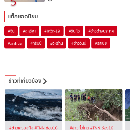
5
แท็กยอดนิยม
#
จีน
#
สหรัฐฯ
#
โควิด-19
#
ซินหัว
#
ข่าวต่างประเทศ
#
xinhua
#
ทรัมป์
#
อิหร่าน
#
ข่าววันนี้
#
รัสเซีย
ข่าวที่เกี่ยวข้อง
#ข่าวเศรษฐกิจ
#TNN ช่อง16
#ข่าวทั่วไทย
#TNN ช่อง16