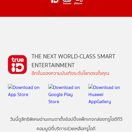
THE NEXT WORLD-CLASS SMART
ENTERTAINMENT
อีกขั้นของความบันเทิงระดับโลกตรงใจคุณ
วันนี้
ดู
สิทธิพิเศษ
อ่าน
เกม
ตาตั้ง
ช้อปปิ้ง
แพ็กเกจ
กล่องทรูไอดีทีวี
คอมมูนิตี้
บริการช่วยเหลือทรูไอดี