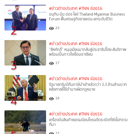
#ข่าวต่างประเทศ
#TNN ช่อง16
อนุทิน-มิน อ่อง ไลง์ Thailand-Myanmar Business
Forum ฟื้นเศรษฐกิจชายแดน-ยกระดับชีวิต
2
22
#ข่าวต่างประเทศ
#TNN ช่อง16
“สีหศักดิ์”​ หนุนเมียนมากลับสู่ประชาธิปไตย-สันติภาพ
พร้อมเป็นกาวใจเชื่อมอาเซียน
3
17
#ข่าวต่างประเทศ
#TNN ช่อง16
รัฐบาลทรัมป์คืนภาษีนำเข้าแล้วกว่า 3.3 ล้านล้านบาท
หลังศาลชี้ใช้อำนาจผิดกฎหมาย
4
16
#ข่าวต่างประเทศ
#TNN ช่อง16
เครื่องบินสินค้าเยอรมนีชนโดรนติดระเบิดที่ยังไม่ทราบ
ที่มา
15