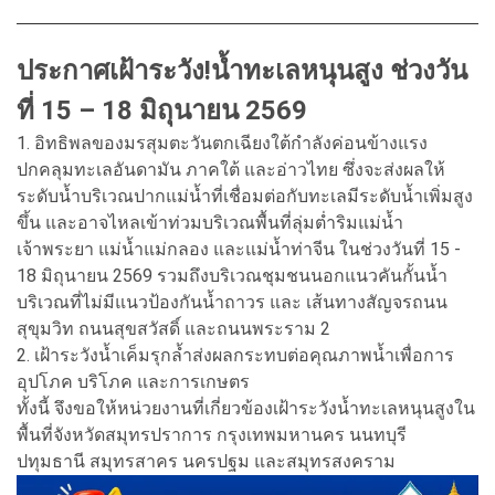
ประกาศเฝ้าระวัง!น้ำทะเลหนุนสูง ช่วงวัน
ที่ 15 – 18 มิถุนายน 2569
1. อิทธิพลของมรสุมตะวันตกเฉียงใต้กำลังค่อนข้างแรง
ปกคลุมทะเลอันดามัน ภาคใต้ และอ่าวไทย ซึ่งจะส่งผลให้
ระดับน้ำบริเวณปากแม่น้ำที่เชื่อมต่อกับทะเลมีระดับน้ำเพิ่มสูง
ขึ้น และอาจไหลเข้าท่วมบริเวณพื้นที่ลุ่มต่ำริมแม่น้ำ
เจ้าพระยา แม่น้ำแม่กลอง และแม่น้ำท่าจีน ในช่วงวันที่ 15 -
18 มิถุนายน 2569 รวมถึงบริเวณชุมชนนอกแนวคันกั้นน้ำ
บริเวณที่ไม่มีแนวป้องกันน้ำถาวร และ เส้นทางสัญจรถนน
สุขุมวิท ถนนสุขสวัสดิ์ และถนนพระราม 2
2. เฝ้าระวังน้ำเค็มรุกล้ำส่งผลกระทบต่อคุณภาพน้ำเพื่อการ
อุปโภค บริโภค และการเกษตร
ทั้งนี้ จึงขอให้หน่วยงานที่เกี่ยวข้องเฝ้าระวังน้ำทะเลหนุนสูงใน
พื้นที่จังหวัดสมุทรปราการ กรุงเทพมหานคร นนทบุรี
ปทุมธานี สมุทรสาคร นครปฐม และสมุทรสงคราม