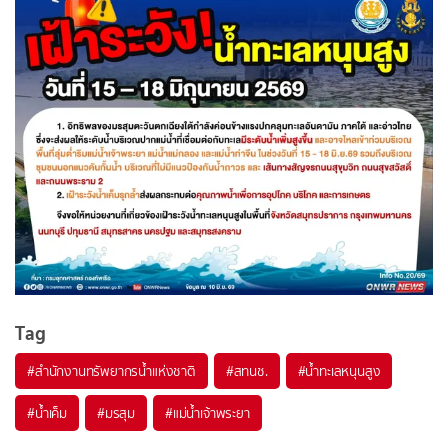
Tag
#
สำนักงานทรัพยากรน้ำแห่งชาติ
#
สทนช.
#
น้ำทะเลหนุนสูง
#
น้ำเค็ม
#
มรสุม
#
แม่น้ำเจ้าพระยา