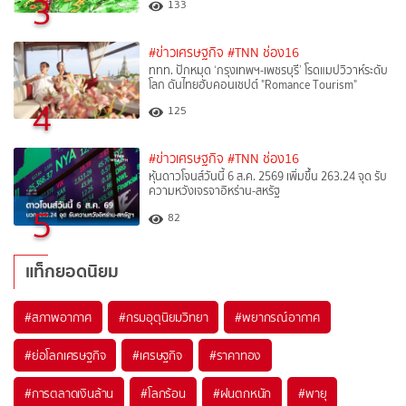
3
133
#ข่าวเศรษฐกิจ
#TNN ช่อง16
ททท. ปักหมุด ‘กรุงเทพฯ-เพชรบุรี’ โรดแมปวิวาห์ระดับ
โลก ดันไทยฮับคอนเซปต์ "Romance Tourism"
4
125
#ข่าวเศรษฐกิจ
#TNN ช่อง16
หุ้นดาวโจนส์วันนี้ 6 ส.ค. 2569 เพิ่มขึ้น 263.24 จุด รับ
ความหวังเจรจาอิหร่าน-สหรัฐ
5
82
แท็กยอดนิยม
#
สภาพอากาศ
#
กรมอุตุนิยมวิทยา
#
พยากรณ์อากาศ
#
ย่อโลกเศรษฐกิจ
#
เศรษฐกิจ
#
ราคาทอง
#
การตลาดเงินล้าน
#
โลกร้อน
#
ฝนตกหนัก
#
พายุ