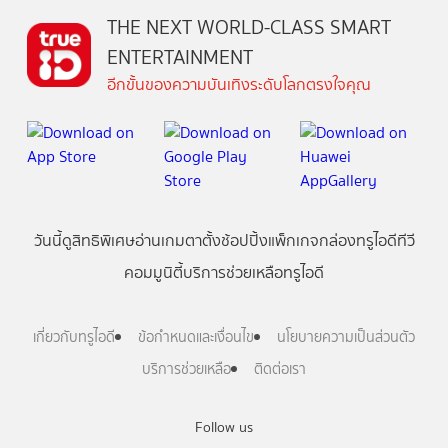
THE NEXT WORLD-CLASS SMART
ENTERTAINMENT
อีกขั้นของความบันเทิงระดับโลกตรงใจคุณ
วันนี้
ดู
สิทธิพิเศษ
อ่าน
เกม
ตาตั้ง
ช้อปปิ้ง
แพ็กเกจ
กล่องทรูไอดีทีวี
คอมมูนิตี้
บริการช่วยเหลือทรูไอดี
เกี่ยวกับทรูไอดี
ข้อกำหนดและเงื่อนไข
นโยบายความเป็นส่วนตัว
บริการช่วยเหลือ
ติดต่อเรา
Follow us