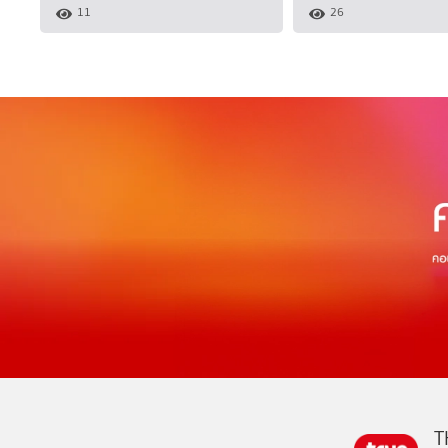
11
26
T