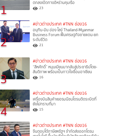
ตกลงเปิดทางอิหร่านคุมเรือ
1
23
#ข่าวต่างประเทศ
#TNN ช่อง16
อนุทิน-มิน อ่อง ไลง์ Thailand-Myanmar
Business Forum ฟื้นเศรษฐกิจชายแดน-ยก
2
ระดับชีวิต
21
#ข่าวต่างประเทศ
#TNN ช่อง16
“สีหศักดิ์”​ หนุนเมียนมากลับสู่ประชาธิปไตย-
สันติภาพ พร้อมเป็นกาวใจเชื่อมอาเซียน
3
16
#ข่าวต่างประเทศ
#TNN ช่อง16
เครื่องบินสินค้าเยอรมนีชนโดรนติดระเบิดที่
ยังไม่ทราบที่มา
4
15
#ข่าวต่างประเทศ
#TNN ช่อง16
จีนตอบโต้ภาษีสหรัฐฯ จำกัดส่งออกโดรน