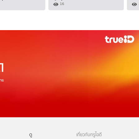
16
ดู
เกี่ยวกับทรูไอดี