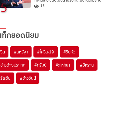
เทคโนโลยี ขึ้นบัญชีดำบริษัทสัญชาติอเมริกัน
5
15
แท็กยอดนิยม
#
จีน
#
สหรัฐฯ
#
โควิด-19
#
ซินหัว
#
ข่าวต่างประเทศ
#
ทรัมป์
#
xinhua
#
อิหร่าน
#
รัสเซีย
#
ข่าววันนี้