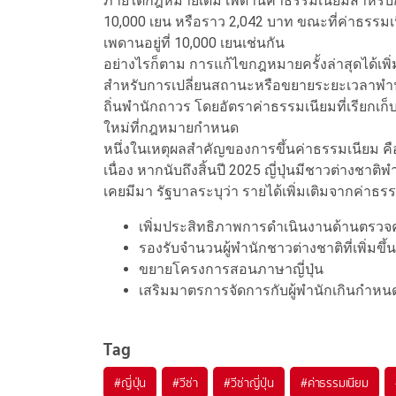
ภายใต้กฎหมายเดิม เพดานค่าธรรมเนียมสำหรับกา
10,000 เยน หรือราว 2,042 บาท ขณะที่ค่าธรรมเ
เพดานอยู่ที่ 10,000 เยนเช่นกัน
อย่างไรก็ตาม การแก้ไขกฎหมายครั้งล่าสุดได้เพิ
สำหรับการเปลี่ยนสถานะหรือขยายระยะเวลาพำน
ถิ่นพำนักถาวร โดยอัตราค่าธรรมเนียมที่เรียกเ
ใหม่ที่กฎหมายกำหนด
หนึ่งในเหตุผลสำคัญของการขึ้นค่าธรรมเนียม คือ จ
เนื่อง หากนับถึงสิ้นปี 2025 ญี่ปุ่นมีชาวต่างชาติพำ
เคยมีมา รัฐบาลระบุว่า รายได้เพิ่มเติมจากค่าธ
เพิ่มประสิทธิภาพการดำเนินงานด้านตรวจ
รองรับจำนวนผู้พำนักชาวต่างชาติที่เพิ่มขึ้
ขยายโครงการสอนภาษาญี่ปุ่น
เสริมมาตรการจัดการกับผู้พำนักเกินกำหนด
Tag
#
ญี่ปุ่น
#
วีซ่า
#
วีซ่าญี่ปุ่น
#
ค่าธรรมเนียม