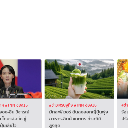
เทศ
#TNN ช่อง16
#ข่าวเศรษฐกิจ
#TNN ช่อง16
#ข่
จอง-อึน วิจารณ์
มัทฉะฟีเวอร์ ดันส่งออกญี่ปุ่นพุ่ง
ร้อ
 โทมาฮอว์ค ขู่
อาหาร-สินค้าเกษตร ทำสถิติ
ปร
ุ่นเสียใจ
สูงสุด