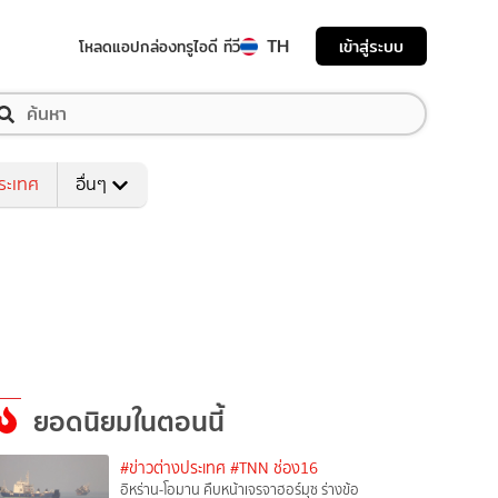
TH
เข้าสู่ระบบ
โหลดแอป
กล่องทรูไอดี ทีวี
ระเทศ
อื่นๆ
ยอดนิยมในตอนนี้
#ข่าวต่างประเทศ
#TNN ช่อง16
อิหร่าน-โอมาน คืบหน้าเจรจาฮอร์มุซ ร่างข้อ