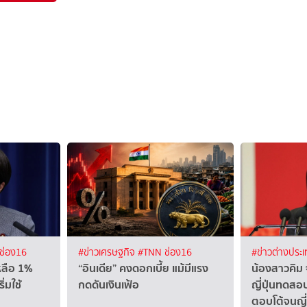
ช่อง16
#ข่าวเศรษฐกิจ
#TNN ช่อง16
#ข่าวต่างประ
หลือ 1%
“อินเดีย” คงดอกเบี้ย แม้มีแรง
น้องสาวคิม 
ิ่มใช้
กดดันเงินเฟ้อ
ญี่ปุ่นทดสอบ
ตอบโต้จนญี่ป